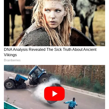
DOWNLOAD APP
RECOMMENDED STORIES
ಆಷಾಢ ಮಾಸದಲ್ಲಿ ಗಂಡ-ಹೆಂಡತಿ
ಜುಲೈ ನಿಂದ ಡಿಸೆಂಬರ್ 3 ರಾಶಿಗೆ
ಏಕೆ ದೂರವಿರಬೇಕು? ಕೇವಲ
ಪಾಪ ರಾಹುವಿನ ಅಂಗಾರಕ
ಹಿಂದೂ ಸಂಪ್ರದಾಯ ಮಾತ್ರವಲ್ಲ,
ಯೋಗ, ಸಂಗಾತಿಯೊಂದಿಗೆ
ಇದರ ಹಿಂದಿದೆ ವೈಜ್ಞಾನಿಕ ಕಾರಣ!
ಭಿನ್ನಾಭಿಪ್ರಾಯ