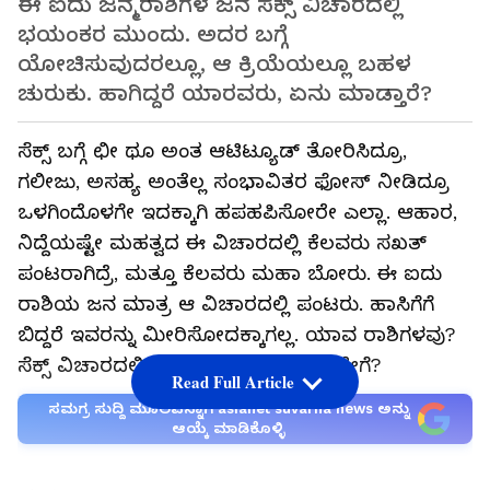
ಈ ಐದು ಜನ್ಮರಾಶಿಗಳ ಜನ ಸೆಕ್ಸ್ ವಿಚಾರದಲ್ಲಿ
ಭಯಂಕರ ಮುಂದು. ಅದರ ಬಗ್ಗೆ
ಯೋಚಿಸುವುದರಲ್ಲೂ, ಆ ಕ್ರಿಯೆಯಲ್ಲೂ ಬಹಳ
ಚುರುಕು. ಹಾಗಿದ್ದರೆ ಯಾರವರು, ಏನು ಮಾಡ್ತಾರೆ?
ಸೆಕ್ಸ್ ಬಗ್ಗೆ ಛೀ ಥೂ ಅಂತ ಆಟಿಟ್ಯೂಡ್ ತೋರಿಸಿದ್ರೂ,
ಗಲೀಜು, ಅಸಹ್ಯ ಅಂತೆಲ್ಲ ಸಂಭಾವಿತರ ಫೋಸ್ ನೀಡಿದ್ರೂ
ಒಳಗಿಂದೊಳಗೇ ಇದಕ್ಕಾಗಿ ಹಪಹಪಿಸೋರೇ ಎಲ್ಲಾ. ಆಹಾರ,
ನಿದ್ದೆಯಷ್ಟೇ ಮಹತ್ವದ ಈ ವಿಚಾರದಲ್ಲಿ ಕೆಲವರು ಸಖತ್
ಪಂಟರಾಗಿದ್ರೆ, ಮತ್ತೂ ಕೆಲವರು ಮಹಾ ಬೋರು. ಈ ಐದು
ರಾಶಿಯ ಜನ ಮಾತ್ರ ಆ ವಿಚಾರದಲ್ಲಿ ಪಂಟರು. ಹಾಸಿಗೆಗೆ
ಬಿದ್ದರೆ ಇವರನ್ನು ಮೀರಿಸೋದಕ್ಕಾಗಲ್ಲ. ಯಾವ ರಾಶಿಗಳವು?
ಸೆಕ್ಸ್‌ ವಿಚಾರದಲ್ಲಿ ಆ ರಾಶಿಯವರ ವರ್ತನೆ ಹೇಗೆ?
Read Full Article
ಸಮಗ್ರ ಸುದ್ದಿ ಮೂಲವನ್ನಾಗಿ asianet suvarna news ಅನ್ನು
ಆಯ್ಕೆ ಮಾಡಿಕೊಳ್ಳಿ