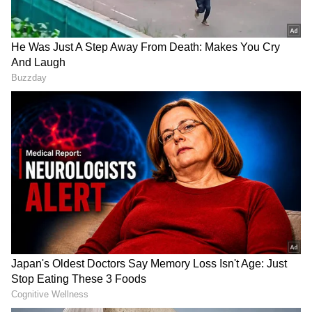
ನಾಳೆ ಜುಲೈ 4 ರಿಂದ 4 ರಾಶಿ
ಮಗನ ಕ್ರಿಕೆಟ್ ಭವಿಷ್ಯಕ್ಕಾಗಿ
ಭವಿಷ್ಯ ಬದಲು, ಶುಕ್ರನು ಅಪಾರ
ಕರ್ನಾಟಕಕ್ಕೆ ಓಡಿ ಬಂದ Rahul
ಸಂತೋಷ, ಸಮೃದ್ಧಿ ಮತ್ತು
Dravid; ಯಂತ್ರೋದ್ಧಾರಕ
ವೈಭವವನ್ನು ನೀಡುತ್ತಾನೆ
ಹನುಮನಿಗೆ ವಿಶೇಷ ಮೊರೆ!
Sexual Health : ಸೆಕ್ಸ್ ನಂತ್ರ ಧಮ್ ಎಳೆಯೋರಿಗೆ
ಕ್ಯಾನ್ಸರ್ ಬೆನ್ನು ಹತ್ತುತ್ತೆ ಹುಷಾರ್!