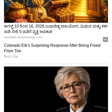
ಮೀನ (Pisces)
ಲೈಂಗಿಕತೆಯಲ್ಲಿ (Sexuality) ಬಹಳ ಸೂಕ್ಷ್ಮ ಮತ್ತು
ಭಾವನಾತ್ಮಕವಾಗಿ (Emotionally) ಸ್ಪಂದಿಸುತ್ತಾರೆ.
ಜೊತೆಗಿರುವವರಿಗೆ ಈ ಕ್ರಿಯೆ ಆರಾಮದಾಯಕವಾಗುವಂತೆ
ಮಾಡುತ್ತಾರೆ. ಜೊತೆಗಿರುವವರನ್ನು ಮುಂದುವರಿಯಲು
ಬಿಡುತ್ತಾರೆ. ಅವರಾಗವರೇ ಸೆಕ್ಸ್‌ನಲ್ಲಿ ಮುಂದೆ ಹೋಗೋದು
ಕಡಿಮೆ. ಜೊತೆಗಿರುವವರು ಮುಂದುವರಿಯದಿದ್ದರೆ ಯಾವುದೇ
ಚಲನೆಯನ್ನು ಪ್ರಯತ್ನಿಸಲು ಹೋಗುವುದಿಲ್ಲ. ಬಹಳ
ತಾಳ್ಮೆಯಿಂದಿರುತ್ತಾರೆ. ಆದರೆ ಲೈಂಗಿಕತೆಯ ಮಧ್ಯದಲ್ಲಿಯೇ,
ಅವರು ಕೆಲವು ಹೊಸ ಲೈಂಗಿಕ ಚಲನೆಗಳಿಂದ
ಜೊತೆಗಿರುವವರನ್ನು ಆಶ್ಚರ್ಯಗೊಳಿಸಬಹುದು, ಬಯಸಿದ
ರೀತಿಯಲ್ಲಿ ಜೊತೆಗಿರುವವರನ್ನು ಹೇಗೆ ಮೆಚ್ಚಿಸಬೇಕೆಂದು
ಇವರಿಗೆ ತಿಳಿದಿದೆ. ಇವರು ಜೊತೆಗಾರರ ಲೈಂಗಿಕ ಅಗತ್ಯಗಳನ್ನು
ತಿಳಿದಿರುತ್ತಾರೆ, ಆದ್ದರಿಂದ ಈ ರಾಶಿಯವರ ಜೊತೆಗೆ ಲೈಂಗಿಕ
ಕ್ರಿಯೆ ನಡೆಸಿದಾಗ ಹೆಚ್ಚಾಗಿ ನಿರಾಶೆಗೆ ಅವಕಾಶ ಇರೋದಿಲ್ಲ.