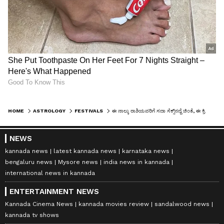
HOME
ASTROLOGY
FESTIVALS
ಈ ನಾಲ್ಕು ರಾಶಿಯವರಿಗೆ ಸದಾ ಸೆಕ್ಸ್‌‌ನದ್ದೆ ಚಿಂತೆ, ಈ ಕ್ರಿಯೆಯಲ್ಲೂ ಚುರುಕು!
NEWS
kannada news
latest kannada news
karnataka news
bengaluru news
Mysore news
india news in kannada
international news in kannada
ENTERTAINMENT NEWS
Kannada Cinema News
kannada movies review
sandalwood news
kannada tv shows