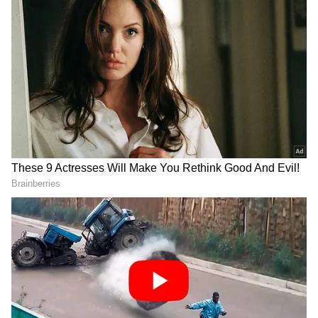
DOWNLOAD APP
ಆರೋಗ್ಯ
, ಸೌಂದರ್ಯ, ಫಿಟ್‌ನೆಸ್,
ಕಿಚನ್ ಟಿಪ್ಸ್‌
,
ಸಂಬಂಧ
,
ಫ್ಯಾಷನ್
,
ರೆಸಿಪಿ
ಅಪ್ಡೇಟ್‌ಗಳಿಗಾಗಿ
ಏಷ್ಯಾನೆಟ್ ಸುವರ್ಣ ನ್ಯೂಸ್‌ ಫಾಲೋ ಮಾಡಿ.
ಸಂಪೂರ್ಣ ಮಾಹಿತಿ ಒಂದೇ ಕ್ಲಿಕ್‌ನಲ್ಲಿ ಲಭ್ಯ. ಏಷ್ಯಾನೆಟ್