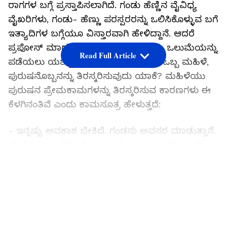
ರಾಗಗಳ ಬಗ್ಗೆ ಪ್ರಸ್ತಾಪಿಸಲಾಗಿದೆ. ಗಂಡು ಹೆಣ್ಣಿನ ವೈವಿಧ್ಯ
ವೈಖರಿಗಳು, ಗಂಡು- ಹೆಣ್ಣು ಪರಸ್ಪರರನ್ನು ಒಲಿಸಿಕೊಳ್ಳುವ ಬಗೆ
ಇತ್ಯಾದಿಗಳ ಬಗ್ಗೆಯೂ ವಿಸ್ತಾರವಾಗಿ ಹೇಳಿದ್ದಾನೆ. ಆದರೆ
ಪ್ರಪೋಸ್‌ ಮಾಡುವ ಎಲ್ಲ ಗಂಡಸರೂ ಸ್ತ್ರೀಯ ಒಲುಮೆಯನ್ನು
Read Full Article
ಪಡೆಯಲು ಯಶಸ್ವಿಯಾಗುವುದಿಲ್ಲ. ಹಾಗಿದ್ದರೆ ಒಬ್ಬ ಮಹಿಳೆ,
ಪುರುಷನೊಬ್ಬನನ್ನು ತಿರಸ್ಕರಿಸುವುದು ಯಾಕೆ? ಮಹಿಳೆಯು
ಪುರುಷನ ಪ್ರೇಮಕಾಮಗಳನ್ನು ತಿರಸ್ಕರಿಸುವ ಕಾರಣಗಳು ಈ
ಕೆಳಗಿನಂತಿವೆ ಎಂದು ಕಾಮಸೂತ್ರ ಹೇಳುತ್ತದೆ:
- ಇನ್ನಷ್ಟು ಅವಕಾಶ ಬೇಕಿದೆ. ಗಂಡಸು ಅವಸರ ಮಾಡುತ್ತಾನೆ.
ಹೆಂಗಸು ಕಾಲ ತೆಗೆದುಕೊಳ್ಳುತ್ತಾಳೆ. ಒಂದು ಮಗ್ನತೆ ಬರದೇ
ಹೆಣ್ಣಿಗೆ ಮುಂದುವರಿಯುವುದು ಕಷ್ಟ.
LATEST VIDEOS
- ತುಂಬಾ ಪರಿಚಿತ ವ್ಯಕ್ತಿಯಾದರೆ ನಿರ್ಲಕ್ಷ್ಯ
ಕಾರಣವಾಗಬಹುದು.