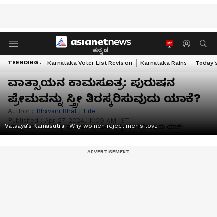
ಕನ್ನಡ
TRENDING :
Karnataka Voter List Revision
Karnataka Rains
Today'
ವಾತ್ಸಾಯನ ಕಾಮಸೂತ್ರ: ಪುರುಷನ
ಪ್ರೇಮವನ್ನು ಸ್ತ್ರೀ ತಿರಸ್ಕರಿಸುವುದು ಯಾಕೆ?
Author :
Bhavani Bhat
|
Life
Published :
Apr 27 2024, 11:09 AM IST
Vatsaya's Kamasutra- Why women reject men's love