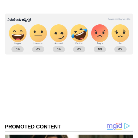
Sexual Health : ಸೆಕ್ಸ್ ನಂತ್ರ ಧಮ್ ಎಳೆಯೋರಿಗೆ
ಕ್ಯಾನ್ಸರ್ ಬೆನ್ನು ಹತ್ತುತ್ತೆ ಹುಷಾರ್!
ABOUT THE AUTHOR
Bhavani Bhat
BB
ಭವಾನಿ ಭಟ್‌ ನಾನೊಬ್ಬ ಗೃಹಿಣಿ. ಕನ್ನಡ ಪತ್ರಿಕೆಗಳಿಗೆ ಬೇರೆ ಬೇರೆ
ಹೆಸರಲ್ಲಿ ಬರೆಯುತ್ತೇನೆ. ಕೆಲವು ಕಾಲ ಕನ್ನಡದ ಪತ್ರಿಕೆಗಳ
ರಿಪೋರ್ಟಂಗ್‌ ಮತ್ತು ಡೆಸ್ಕ್‌ನಲ್ಲಿದ್ದು ಪಳಗಿದೆ. ಬಳಿಕ ಸುಮಾರು 15
ವರ್ಷಗಳಿಂದ ಫ್ರೀಲ್ಯಾನ್ಸರ್ ಆಗಿ ಲೇಖನಗಳನ್ನು ಬರೆಯುತ್ತಿದ್ದೇನೆ.
ಪ್ರೀತಿ
ಡಿಜಿಟಲ್‌ ಕ್ಷೇತ್ರ ಬೆಳವಣಿಗೆಯಾದ ಬಳಿಕ ಇಲ್ಲೂ ಸಾಕಷ್ಟು ಬರೆದೆ.
ಲೈಫ್‌ಸ್ಟೈಲ್‌, ಸಾಹಿತ್ಯ, ಸಿನಿಮಾ, ರಿಲೇಶನ್‌ಶಿಪ್‌, ಹಿಸ್ಟರಿ, ಕ್ರೀಡೆ,
ಆರೋಗ್ಯ ಹೀಗೆ ಹಲವು ಆಸಕ್ತಿ ಮತ್ತು ತಜ್ಞತೆ. ಅನುವಾದದಲ್ಲಿಯೂ
ಕೈಯಾಡಿಸಿ ಕೆಲವು ಇಂಗ್ಲಿಷ್‌ ಕೃತಿಗಳನ್ನು ಕನ್ನಡಕ್ಕೆ ತಂದಿರುವೆ.