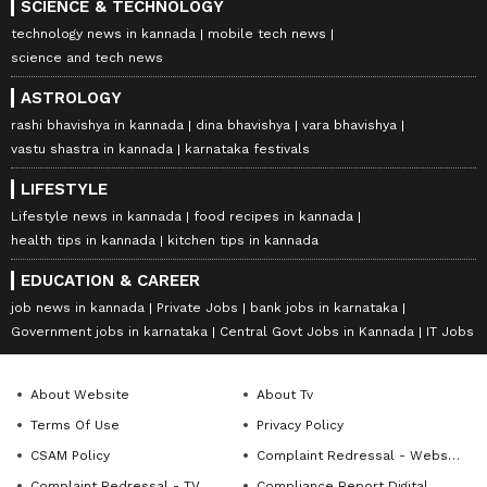
SCIENCE & TECHNOLOGY
technology news in kannada
mobile tech news
science and tech news
ASTROLOGY
rashi bhavishya in kannada
dina bhavishya
vara bhavishya
vastu shastra in kannada
karnataka festivals
LIFESTYLE
Lifestyle news in kannada
food recipes in kannada
health tips in kannada
kitchen tips in kannada
EDUCATION & CAREER
job news in kannada
Private Jobs
bank jobs in karnataka
Government jobs in karnataka
Central Govt Jobs in Kannada
IT Jobs
About Website
About Tv
Terms Of Use
Privacy Policy
CSAM Policy
Complaint Redressal - Website
Complaint Redressal - TV
Compliance Report Digital