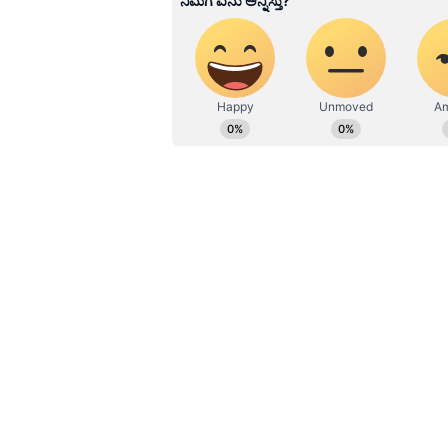
vastu tips: ಮನೆಯಲ್ಲಿದ್ದರೆ ಕುಬೇರ
ಕನ್ಯಾ ರಾಶಿ(Virgo) :
ಲಕ್ಷ್ಮೀ ನಾರಾಯಣ 
ಏಕೆಂದರೆ ನಿಮ್ಮ ಜಾತಕದ ನಾಲ್ಕನೇ ಮನೆಯ
ಮತ್ತು ತಾಯಿಯ ಸ್ಥಳವೆಂದು ಪರಿಗಣಿಸಲಾಗಿ
ಸಂತೋಷಗಳನ್ನು ಪಡೆಯಬಹುದು. ಅದೇ ಸಮಯದ
ಯೋಜನೆಯನ್ನು ಮಾಡಬಹುದು. ಮತ್ತೊಂದೆಡೆ, 