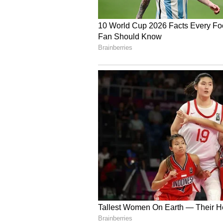
ದಿನ ಭವಿಷ್ಯ, ವಾರ ಭವಿಷ್ಯ, ನಿಮ್ಮ ರಾಶ
ಆಚರಣೆಗಳು, ಅವುಗಳ ವೈಜ್ಞಾನಿಕ ಹಿನ್ನೆಲೆ,
ಪಡೆಯಲು ಸುವರ್ಣ ನ್ಯೂಸ್ ಜ್ಯೋತಿಷ್ಯ ವ