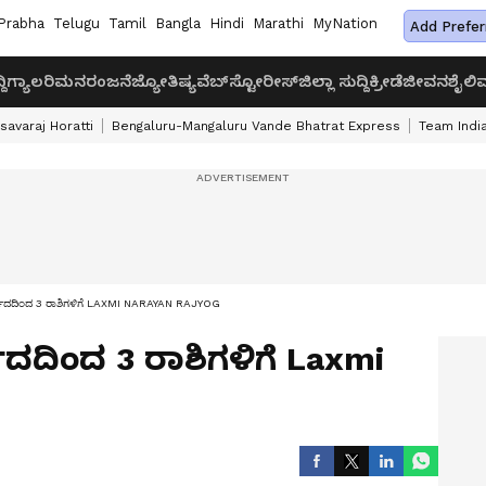
Prabha
Telugu
Tamil
Bangla
Hindi
Marathi
MyNation
Add Prefer
ದಿ
ಗ್ಯಾಲರಿ
ಮನರಂಜನೆ
ಜ್ಯೋತಿಷ್ಯ
ವೆಬ್‌ಸ್ಟೋರೀಸ್
ಜಿಲ್ಲಾ ಸುದ್ದಿ
ಕ್ರೀಡೆ
ಜೀವನಶೈಲಿ
ವ
savaraj Horatti
Bengaluru-Mangaluru Vande Bhatrat Express
Team India
್ವಾದದಿಂದ 3 ರಾಶಿಗಳಿಗೆ LAXMI NARAYAN RAJYOG
ಾದದಿಂದ 3 ರಾಶಿಗಳಿಗೆ Laxmi