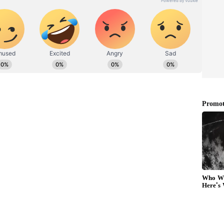
, ಲಕ್ಷ್ಮಿಯ ಈ ಪೋಟೋ, ಹಣಕಾಸಿಗಿರದು ಕೊರತೆ
ರಾಜಯೋಗವು ಕನ್ಯಾ ರಾಶಿಯವರಿಗೆ ಅನುಕೂಲಕರವಾಗಿದೆ.
ಲ್ಲಿ ಈ ಯೋಗವು ರೂಪುಗೊಳ್ಳಲಿದೆ. ಇದು ದೈಹಿಕ ಸಂತೋಷ
ದೆ. ಅದಕ್ಕಾಗಿಯೇ ನೀವು ಈ ಸಮಯದಲ್ಲಿ ಎಲ್ಲಾ ದೈಹಿಕ
ಲ್ಲಿ, ನೀವು ವಾಹನ ಮತ್ತು ಆಸ್ತಿಯನ್ನು ಖರೀದಿಸುವ
ಈ ತಿಂಗಳು, ಕನ್ಯಾ ರಾಶಿಯ ಜನರು ಭವಿಷ್ಯಕ್ಕಾಗಿ ಕೆಲವು