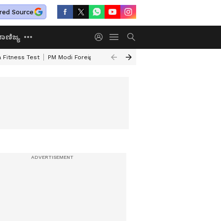
red Source
ಾಣಿಜ್ಯ
 Fitness Test
PM Modi Foreign Travel Expenditure
Valmiki Corporatio