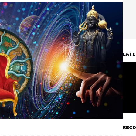
LATE
RECO