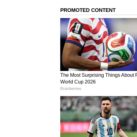
ಯೋಜನೆಗಳನ್ನು ಮಾಡಬಹುದು ಮತ್ತು ಹೂಡ
ನಿಮ್ಮ ಸಂಬಂಧವು ಉತ್ತಮವಾಗಿರುತ್ತದೆ,
ಧನು ರಾಶಿ(Sagittarius):
ಲಕ್ಷ್ಮೀ ನಾರ
ಮಂಗಳಕರವೆಂದು ಸಾಬೀತುಪಡಿಸಬಹುದು. ಏಕೆ
ಅದಕ್ಕಾಗಿಯೇ ಈ ಸಮಯದಲ್ಲಿ ನಿಮ್ಮ ಆರೋಗ್ಯದ
ಹೆಚ್ಚುತ್ತದೆ. ಅಲ್ಲದೆ, ನೀವು ಉದ್ಯೋಗವನ್ನ
ಉದ್ಯೋಗದಲ್ಲಿರುವವರು, ಅಧಿಕಾರಿ ವರ್ಗದೊಂ
ವೈವಾಹಿಕ ಜೀವನದಲ್ಲಿ ಮಾಧುರ್ಯವನ್ನು 
ಮುಂಬರುವ ಮೂರು ವರ್ಷ, ಈ ರಾಶಿಗಳ ಜನರ