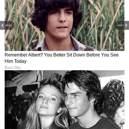
ಸುರೇಶ್‌ರವರ ಮಾಹಿತಿಯುತ ನಿರೂಪಣೆ ರೂಪಕಕ್ಕೆ ಮೆರುಗು
ನೀಡಿತ್ತು.
PREV
NEXT