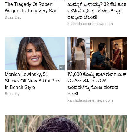
ಕಾರ್ಯಕ್ರಮದ ಅಂಗವಾಗಿ ಲಕ್ಷದೀಪೋತ್ಸವದ ವಸ್ತುಪ್ರದರ್ಶನ
ಮಂಟಪದಲ್ಲಿ ಬೆಂಗಳೂರಿನ ಮಹಾವೀರ ಲಲಿತಾ ಕಲಾ
ಆಕಾಡೆಮಿ ನಾಗರಬಾವಿಯ ಕಲಾವಿದೆಯರು ನವರಸಗಳನ್ನು
ನಾಟ್ಯ ಭಾವಗಳಲ್ಲಿ ಅಭಿನಯಿಸುವ ಮೂಲಕ
ಕಲಾಭಿಮಾನಿಗಳ ಮನ ತಣಿಸಿದರು.
ಮೂರನೇ ದಿನ ಬೆಂಗಳೂರಿನ ವಿದುಷಿ ತನುಜಾ ಜೈನ್ ಮತ್ತು
ಇವರ ತಂಡ ಭಕ್ತಿ ಆಧಾರಿತ ನೃತ್ಯ ರೂಪಕ 'ಶಿವಶಕ್ತಿ 'ಯನ್ನು
ಸುಮಾರು ಒಂದೂವರೆ ಗಂಟೆಗಳ ಕಾಲ ವೇದಿಕೆಯಲ್ಲಿ ಪ್ರಸ್ತುತ
ಪಡಿಸಿದರು. ಸಾಂಪ್ರದಾಯಿಕ ಪುಷ್ಪಾಂಜಲಿಯ ಮೂಲಕ
ಆರಂಭಿಸಿ, ವಿಘ್ನೇಶ್ವರನನ್ನು ಸ್ತುತಿಸಿ ನಾಟ್ಯರಾಜ ಶಿವನನ್ನು
ಪ್ರಾರ್ಥಿಸಿ, ಗುರುಗಳಿಗೆ, ಸಭಿಕರಿಗೆ ವಂದಿಸುವುದರೊಂದಿಗೆ ನೃತ್ಯ
ಆರಂಭಿಸಿದರು. ನಾದಯೋಗ ಪ್ರಿಯನೆಂದು ಶಿವನನ್ನು
ವರ್ಣಿಸುವ ನಟೇಶ ಕೌಸ್ತುಭ, ಹಂಸಧ್ವನಿ ರಾಗ, ಏಕತಾಳದಲ್ಲಿ
ಪ್ರದರ್ಶನಗೊಂಡು ಪ್ರೇಕ್ಷಕರ ಮೆಚ್ಚುಗೆಗೆ ಪಾತ್ರವಾಯಿತು.
ಶೀಘ್ರ ಗತಿಯ ತಿಲ್ಲಾಣದೊಂದಿಗೆ ಕಾರ್ಯಕ್ರಮಕ್ಕೆ ಮಂಗಳ
ಹಾಡಲಾಯಿತು. ಕಲಾ ತಂಡದ ಸಂಗೀತ ಗುರು ವಿನೂತ