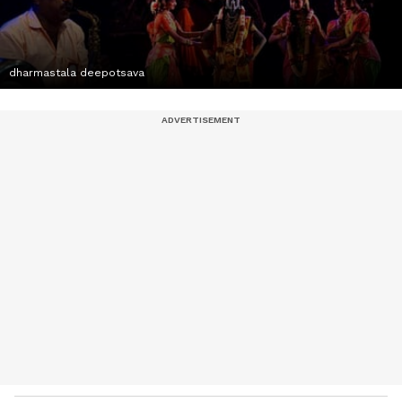
dharmastala deepotsava