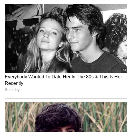
ನಂತರ ಚಿತ್ತೂರಿನ ತಂಡದಿಂದ ಬಿ.ಎಂ ಶಂಕರಪ್ಪ ಜೊತೆ
ಸುಬ್ರಮಣ್ಯಮ್ (ತವಿಲ್), ಹೀರಪ್ಪ, ಸೋಮ್ನೇಶ್,ಮಂಜುನಾಥ
(ನಾಗಸ್ವರ), ಸುಬ್ರಮಣ್ಯಮ್ ಹಾಗೂ ಪರಾಂದಮ್
(ಸ್ಯಾಕ್ಸೋಫೋನ್) ಸಾಥ್ ನೀಡಿದರು.
ಧರ್ಮಸ್ಥಳ ದೇವಸ್ಥಾನದ ನಾದಸ್ವರ ವಾದಕ ವಿದ್ವಾನ್
ಡಿ.ಅಣ್ಣು ದೇವಾಡಿಗ ಹಾಗೂ ಭಕ್ತಾಭಿಮಾನಿಗಳು
ಭಾಗಿಯಾಗಿದ್ದರು. ಹೆಗ್ಗಡೆಯವರ ಆಪ್ತ ಕಾರ್ಯದರ್ಶಿ ಎ.ವಿ
ಶೆಟ್ಟಿ ಕಾರ್ಯಕ್ರಮ ನಿರೂಪಿಸಿ, ‘ನಾಗಸ್ವರ ವಾದನ’
ಪ್ರದರ್ಶಿಸಿದ ಎಲ್ಲಾ ಕಲಾವಿದರಿಗೆ ಹಾರ ಹಾಕಿ ಗೌರವಿಸಿದರು.
ಸಮಾಜ ಕಾರ್ಯ ವಿಭಾಗದ ಸಹಾಯಕ ಪ್ರಾಧ್ಯಾಪಕ
ಸುವೀರ್ ಜೈನ್ ವಂದಿಸಿದರು.
ಅಯ್ಯಪ್ಪ ಭಕ್ತರಿಗೆ ವಿಮಾನದಲ್ಲಿ ಇರುಮುಡಿ ಕಟ್ಟು
ಒಯ್ಯಲು ಅಸ್ತು