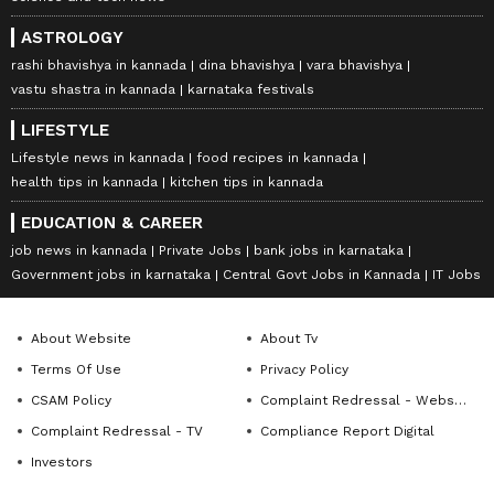
ASTROLOGY
rashi bhavishya in kannada
dina bhavishya
vara bhavishya
vastu shastra in kannada
karnataka festivals
LIFESTYLE
Lifestyle news in kannada
food recipes in kannada
health tips in kannada
kitchen tips in kannada
EDUCATION & CAREER
job news in kannada
Private Jobs
bank jobs in karnataka
Government jobs in karnataka
Central Govt Jobs in Kannada
IT Jobs
About Website
About Tv
Terms Of Use
Privacy Policy
CSAM Policy
Complaint Redressal - Website
Complaint Redressal - TV
Compliance Report Digital
Investors