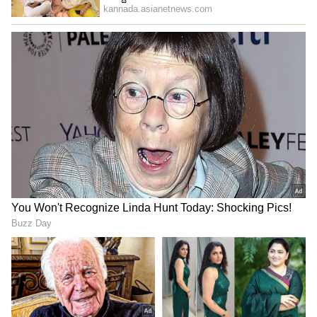
ಪ್ರೇಕ್ಷಕರನ್ನು ರೋಮಾಂಚನಗೊಳಿಸಿತು.
ಸ್ವಾತಿ ತಿರುನಾಳ್ ರಾಮೋವರ್ಮ ರಚಿಸಿರುವ ಕೃತಿಯ ಒಂದು
ಭಾಗ 'ಭಾವಯಾಮಿ ರಘುರಾಮಮ್' ಆಗಿದ್ದು ಇದನ್ನು ನೃತ್ಯ
ರೂಪಕ ರೂಪದಲ್ಲಿ ತೋರಿಸುವಲ್ಲಿ ವಿದ್ವಾನ್ ಉನ್ನತ್ ಹೆಚ್
ಆರ್ ಅವರ ನಾಟ್ಯಕಲಾವಿಲಾಸ ತಂಡ ಯಶಸ್ವಿಯಾಯಿತು.
ಆರು ವರ್ಷದ ಮಕ್ಕಳಿಂದ ಹಿಡಿದು ಎಪ್ಪತ್ತು ವರ್ಷದ ಹಿರಿಯರ
ತನಕ ಇದರಲ್ಲಿ ಅಭಿನಯಿಸಿರುವುದು ವಿಶೇಷತೆ.
Guru Margi 2022: ಸಿಎಂ ಬೊಮ್ಮಾಯಿಗಿಲ್ಲ ಗುರುಬಲ,
ಮೋದಿಗಿದೆ ಚಕ್ರವರ್ತಿ ಯೋಗ!
ಮನಸೆಳೆದ ಶಿವಶಕ್ತಿ ನೃತ್ಯ ರೂಪಕ
ಶ್ರೀ ಕ್ಷೇತ್ರ ಧರ್ಮಸ್ಥಳದ ಮಂಜುನಾಥ ಸ್ವಾಮಿಯ ದೇವಳದ
ಲಕ್ಷದೀಪೋತ್ಸವದ ಮೂರನೇ ದಿನದ ಸಾಂಸ್ಕೃತಿಕ