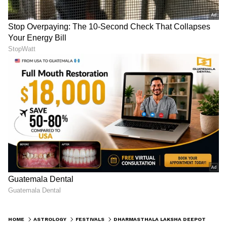
HOME
ASTROLOGY
FESTIVALS
DHARMASTHALA LAKSHA DEEPOTSAVA: ಜನಮನ ರಂಜಿಸಿದ ಸಾಂಸ್ಕೃತಿಕ ಕಾರ್ಯಕ್ರಮಗಳು