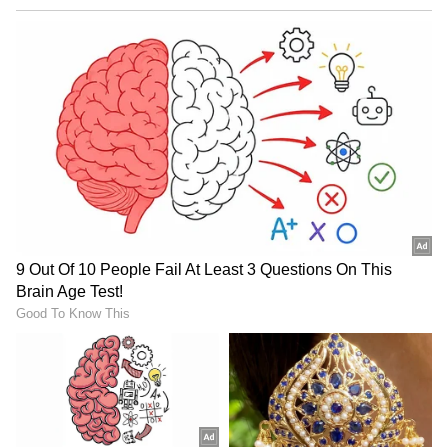
ಚಾಮುಂಡಿ ಬೆಟ್ಟದಲ್ಲಿರುವ ರುಂಡ ಭೈರವನ ದರ್ಶನ
ಮಾಡಿದರೆ ಐಶ್ವರ್ಯ
ಸಂಖ್ಯೆ 9 (ಯಾವುದೇ ತಿಂಗಳ 9, 18 ಮತ್ತು 27 ರಂದು
ಜನಿಸಿದ ಜನರು)
ಅದೃಷ್ಟವು ಈ ಬಾರಿ ನಿಮಗೆ ಉತ್ತಮ ಬೆಂಬಲ ನೀಡುತ್ತಿದೆ.