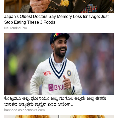
ಕೈ-ಕಾಲಿಗೆ ಹಚ್ಚುವ ಮೆಹಂದಿ ಗಾಢ
ವಾರದ ಈ 4 ದಿನ ತಪ್ಪಿಯೂ ತಲೆ
ಬಣ್ಣ ಬರಬೇಕಾ? ಸುಲಭದ ಟಿಪ್ಸ್​
ಎಣ್ಣೆ ಹಚ್ಚಬೇಡಿ… ಹಚ್ಚಿದ್ರೋ
ಫಾಲೋ ಮಾಡಿ ಅಂದ ನೋಡಿ
ಜೀವನ ಬರ್ಬಾದ್
LATEST VIDEOS
"ರಾಜಕೀಯ ಬೇಡ, ಸಿನಿಮಾನೇ ಪ್ರಾಣ":
ಕನಕೋತ್ಸವದಲ್ಲಿ ರಿಷಬ್ ಶೆಟ್ಟಿ | Rishab
Shetty speech | Suvarna News
ಶೇ.50 ರಿಂದ ಶೇ.18 ಕ್ಕೆ TAX ಇಳಿಕೆ: ಮೋದಿ-
ಟ್ರಂಪ್ ಐತಿಹಾಸಿಕ ಒಪ್ಪಂದ | India US
Trade Deal | Party Rounds
ಸಂಖ್ಯೆ 6 (ಯಾವುದೇ ತಿಂಗಳ 6, 15 ಅಥವಾ 24 ರಂದು
ಜನಿಸಿದ ಜನರು)
ಕೆಲ ದಿನಗಳಿಂದ ಅಡೆತಡೆಯಾಗಿದ್ದ ಕೆಲಸಗಳು ಸುಲಭವಾಗಿ