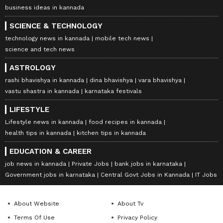
business ideas in kannada
SCIENCE & TECHNOLOGY
technology news in kannada
mobile tech news
science and tech news
ASTROLOGY
rashi bhavishya in kannada
dina bhavishya
vara bhavishya
vastu shastra in kannada
karnataka festivals
LIFESTYLE
Lifestyle news in kannada
food recipes in kannada
health tips in kannada
kitchen tips in kannada
EDUCATION & CAREER
job news in kannada
Private Jobs
bank jobs in karnataka
Government jobs in karnataka
Central Govt Jobs in Kannada
IT Jobs
About Website
About Tv
Terms Of Use
Privacy Policy