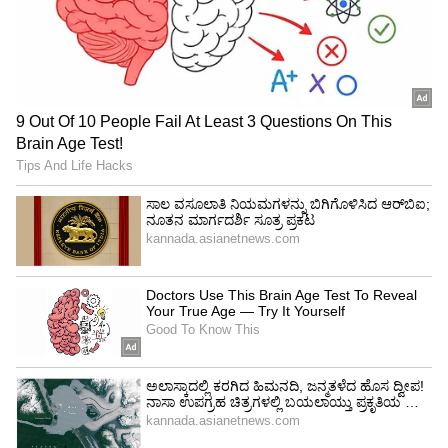
ಸಮಸ್ಯೆಗಳಿಗೆ ಕಾರಣವಾಗಬಹುದು.
ಸಂಖ್ಯೆ 8 (ಯಾವುದೇ ತಿಂಗಳ 8, 17 ಮತ್ತು 26 ರಂದು
ಜನಿಸಿದ ಜನರು)
ಇಂದು ನಿಮ್ಮ ಗಮನವು ಹೂಡಿಕೆಗೆ ಸಂಬಂಧಿಸಿದ
ಚಟುವಟಿಕೆಗಳ ಮೇಲೆ ಕೇಂದ್ರೀಕೃತವಾಗಿರುತ್ತದೆ. ಕುಟುಂಬದ
ಸೌಕರ್ಯಗಳನ್ನು ಕಾಪಾಡಿಕೊಳ್ಳಲು ಆಸಕ್ತಿ ಹೊಂದಿರುತ್ತೀರಿ.
ತುಂಬಾ ಪ್ರಾಯೋಗಿಕವಾಗಿರುವುದು ಸಹ ಸಂಬಂಧಗಳನ್ನು
ಹಾಳು ಮಾಡುತ್ತದೆ. ಮನೆಯ ಸದಸ್ಯರ ಆರೋಗ್ಯದ ಮೇಲೆ
ನಿಗಾ ಇಡುವ ಅವಶ್ಯಕತೆ ಇರುತ್ತದೆ.