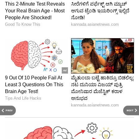
ಯಾವುದೇ ಆಸ್ತಿ ಸಂಬಂಧಿತ ಯೋಜನೆಗಳು ಇದ್ದರೆ, ಇಂದು
ಅವುಗಳನ್ನು ಪ್ರಾರಂಭಿಸಲು ಸಮಯ. ಸ್ನೇಹಿತರೊಂದಿಗೆ
ಸಮಯ ವ್ಯರ್ಥ ಮಾಡುವ ಬದಲು ಕೆಲಸದತ್ತ ಗಮನ ಹರಿಸಿ.
ನ್ಯಾಯಾಲಯದ ಪ್ರಕರಣಕ್ಕೆ ಸಂಬಂಧಿಸಿದ ಯಾವುದೇ
ವಿಷಯವನ್ನು ನಿರ್ಲಕ್ಷಿಸಬೇಡಿ. ಒತ್ತಡದಿಂದಾಗಿ ನಿದ್ರೆಯ
ಕೊರತೆಯಿಂದಾಗಿ ಸ್ವಲ್ಪ ಆಯಾಸವೂ ಇರುತ್ತದೆ. ಯುವಕರು
ತಮ್ಮ ವೃತ್ತಿಜೀವನದ ಬಗ್ಗೆ ಹೆಚ್ಚು ಗಂಭೀರವಾಗಿರಬೇಕು.
PREV
NEXT