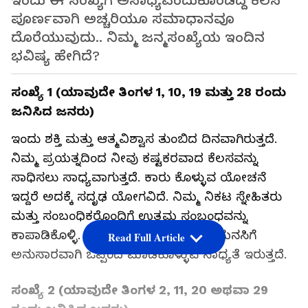
ಇಂದು ಈ ಸಂಖ್ಯೆಗೆ ಅಸಾಧ್ಯವೆಂದುಕೊಂಡಿದ್ದ ಕೆಲಸ
ಪೂರ್ಣವಾಗಿ ಅಚ್ಚರಿಯೂ ಸಮಾಧಾನವೂ
ದೊರೆಯುವುದು.. ನಿಮ್ಮ ಜನ್ಮಸಂಖ್ಯೆಯ ಇಂದಿನ
ಭವಿಷ್ಯ ಹೇಗಿದೆ?
ಸಂಖ್ಯೆ 1 (ಯಾವುದೇ ತಿಂಗಳ 1, 10, 19 ಮತ್ತು 28 ರಂದು
ಜನಿಸಿದ ಜನರು)
ಇಂದು ಶಕ್ತಿ ಮತ್ತು ಆತ್ಮವಿಶ್ವಾಸ ತುಂಬಿದ ದಿನವಾಗಿರುತ್ತದೆ.
ನಿಮ್ಮ ಪ್ರಯತ್ನದಿಂದ ನೀವು ಕಷ್ಟಕರವಾದ ಕೆಲಸವನ್ನು
ಸಾಧಿಸಲು ಸಾಧ್ಯವಾಗುತ್ತದೆ. ಕಾರು ಕೊಳ್ಳುವ ಯೋಚನೆ
ಇದ್ದರೆ ಅದಕ್ಕೆ ಸದೃಢ ಯೋಗವಿದೆ. ನಿಮ್ಮ ನಿಕಟ ಸ್ನೇಹಿತರು
ಮತ್ತು ಸಂಬಂಧಿಕರೊಂದಿಗೆ ಉತ್ತಮ ಸಂಬಂಧವನ್ನು
ಕಾಪಾಡಿಕೊಳ್ಳಿ. ವ್ಯಾಪಾರ ಚಟುವಟಿಕೆಗಳಲ್ಲಿ ಮನಸಿಗೆ
Read Full Article
ಅನುಸಾರವಾಗಿ ಒಪ್ಪಂದ ಮಾಡಿಕೊಳ್ಳುವ ಸಾಧ್ಯತೆ ಇರುತ್ತದೆ.
ಸಂಖ್ಯೆ 2 (ಯಾವುದೇ ತಿಂಗಳ 2, 11, 20 ಅಥವಾ 29