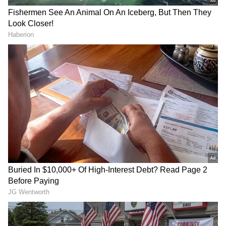
DOWNLOAD APP
ಸಂಖ್ಯೆ 4 (ಯಾವುದೇ ತಿಂಗಳ 4, 13, 22 ಅಥವಾ 31
ರಂದು ಜನಿಸಿದ ಜನರು)
ಈ ಸಮಯದಲ್ಲಿ ನಿಮ್ಮ ಸಕಾರಾತ್ಮಕ ಚಿಂತನೆಯು ನಿಮಗೆ
ಹೊಸ ಯಶಸ್ಸನ್ನು ಸೃಷ್ಟಿಸುತ್ತದೆ. ಕೆಲವು ವಿಶೇಷ
ವ್ಯಕ್ತಿಗಳೊಂದಿಗೆ ಸಂಪರ್ಕದಲ್ಲಿರುವುದು ನಿಮ್ಮ ಮನಸ್ಥಿತಿಯಲ್ಲಿ
ಸರಿಯಾದ ಬದಲಾವಣೆಯನ್ನು ತರುತ್ತದೆ. ನಿಮಗೆ
ಹತ್ತಿರವಿರುವವರ ತಪ್ಪು ಟೀಕೆಯಿಂದಾಗಿ ಮನಸ್ಸು ಖಿನ್ನತೆಗೆ
ಒಳಗಾಗುತ್ತದೆ. ಯಾವುದೇ ಕಾರಣಕ್ಕೂ ನಿಮ್ಮ ಬಜೆಟ್‌ಗಿಂತ
ಹೆಚ್ಚು ಖರ್ಚು ಮಾಡಬೇಡಿ.
RECOMMENDED STORIES