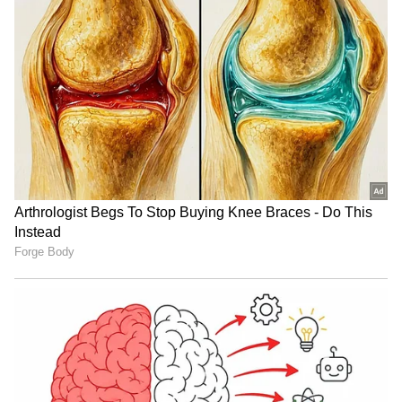
ಬಗೆಹರಿಯುತ್ತವೆ. ನಕಾರಾತ್ಮಕ ಚಟುವಟಿಕೆಯ ಜನರಿಂದ
ದೂರವಿರಿ. ಈ ಸಮಯದಲ್ಲಿ ಯಾವುದೇ ಪ್ರಯಾಣವು
ಹಾನಿಕಾರಕವಾಗಬಹುದು. ಅನವಶ್ಯಕ ಖರ್ಚುಗಳಿಗೆ ಕಡಿವಾಣ
ಹಾಕುವುದರಿಂದ ನಿಮ್ಮ ಹಣಕಾಸಿನ ಸಮಸ್ಯೆಗಳನ್ನು ದೊಡ್ಡ
ಪ್ರಮಾಣದಲ್ಲಿ ಪರಿಹರಿಸಬಹುದು.
ಸಂಖ್ಯೆ 7 (ಯಾವುದೇ ತಿಂಗಳ 7, 16 ಮತ್ತು 25 ರಂದು
ಜನಿಸಿದ ಜನರು)
ಇಂದು ನಿಮ್ಮ ಸ್ವಭಾವವು ಉದಾರತೆ ಮತ್ತು
ಭಾವನಾತ್ಮಕತೆಯಿಂದ ಕೂಡಿರುತ್ತದೆ. ಕುಟುಂಬ ಮತ್ತು
ಸಂಬಂಧಿಕರೊಂದಿಗೆ ಸಂತೋಷದ ಸಮಯ ಕಳೆಯುವಿರಿ.
ನೀವು ಮಾತನಾಡುವ ರೀತಿ ಇತರರ ಮೇಲೆ ಪ್ರಭಾವ
ಬೀರಬಹುದು. ಇಂದು ನೀವು ಈ ಗುಣಗಳ ಮೂಲಕ ಆರ್ಥಿಕ
ಮತ್ತು ವ್ಯವಹಾರ ವಿಷಯಗಳಲ್ಲಿ ಯಶಸ್ಸನ್ನು ಸಾಧಿಸಲು
ಸಾಧ್ಯವಾಗುತ್ತದೆ. ಸ್ವಾರ್ಥಿಯಾಗಿರುವುದು ಸಂಬಂಧಗಳಲ್ಲಿ