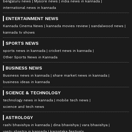
bengaluru news
Mysore news
india news in kannada
international news in kannada
ENTERTAINMENT NEWS
Kannada Cinema News
kannada movies review
sandalwood news
kannada tv shows
SPORTS NEWS
sports news in kannada
cricket news in kannada
Other Sports News in Kannada
BUSINESS NEWS
Business news in kannada
share market news in kannada
business ideas in kannada
SCIENCE & TECHNOLOGY
technology news in kannada
mobile tech news
science and tech news
ASTROLOGY
rashi bhavishya in kannada
dina bhavishya
vara bhavishya
vastu shastra in kannada
karnataka festivals