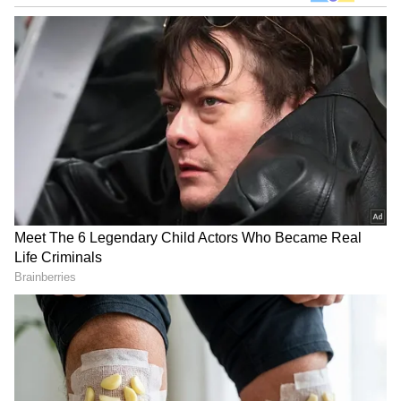
Related Articles
ಶಾಹಿದ್​ ಕಪೂರ್​ ಮಗಳು ಬದುಕಿದ್ದೇ ಪವಾಡ! ಆ ಕರಾಳ
ದಿನಗಳನ್ನು ನೆನೆದು ಭಾವುಕರಾದ ನಟ
ಶಾಹಿದ್ ಕಪೂರ್ ಸಹೋದರನ ನಿರ್ಲಕ್ಷಿಸಿದ ನಾಗ
ಚೈತನ್ಯ ಗರ್ಲ್‌ಫ್ರೆಂಡ್; ರ್ಯಾಂಪ್ ವಾಕ್ ವಿಡಿಯೋ
ವೈರಲ್
DOWNLOAD APP
RECOMMENDED STORIES