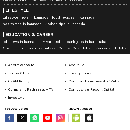
LIFESTYLE
Lifestyle news in kannada
food recipes in kannada
health tips in kannada
kitchen tips in kannada
EDUCATION & CAREER
job news in kannada
Private Jobs
bank jobs in karnataka
Government jobs in karnataka
Central Govt Jobs in Kannada
IT Jobs
About Website
About Tv
Terms Of Use
Privacy Policy
CSAM Policy
Complaint Redressal - Website
Complaint Redressal - TV
Compliance Report Digital
Investors
FOLLOW US ON
DOWNLOAD APP
© Copyright 2026 Asianxt Digital Technologies Private Limited (Formerly