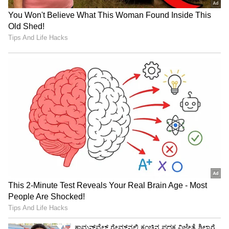
2' ಚಿತ್ರದಲ್ಲಿ ನಟಿಸಲಿದ್ದಾರೆ.