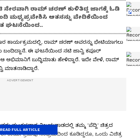
ಿ ನೇರವಾಗಿ ರಾಮ್ ಚರಣ್ ಕುಳಿತಿದ್ದ ಜಾಗಕ್ಕೆ ಓಡಿ
್ಬಂದಿ ಮಧ್ಯಪ್ರವೇಶಿಸಿ ಆತನನ್ನು ವೇದಿಕೆಯಿಂದ
ಷಿತ ಘಟನೆಯಿಂದ..
ಪ್ರಚಾರ ಕಾರ್ಯಕ್ರಮದಲ್ಲಿ, ರಾಮ್ ಚರಣ್ ಅವರನ್ನು ಭೇಟಿಯಾಗಲು
ಬಂದಿದ್ದಾನೆ. ಈ ಘಟನೆಯಿಂದ ನಟಿ ಜಾನ್ವಿ ಕಪೂರ್
್ ಆ ಅಭಿಮಾನಿಗೆ ಬುದ್ಧಿಮಾತು ಹೇಳಿದ್ದಾರೆ. ಇದೇ ವೇಳೆ, ರಾಮ್
ಿ ಮಾತನಾಡಿದ್ದಾರೆ.
ವರು ಮಂಗಳವಾರ ವಿಜಯವಾಡದಲ್ಲಿ ತಮ್ಮ 'ಪೆದ್ದಿ' ಚಿತ್ರದ
READ FULL ARTICLE
. ಈ ಕಾರ್ಯಕ್ರಮವು ಸಂಭ್ರಮದಿಂದ ಕೂಡಿದ್ದರೂ, ಒಂದು ವಿಚಿತ್ರ