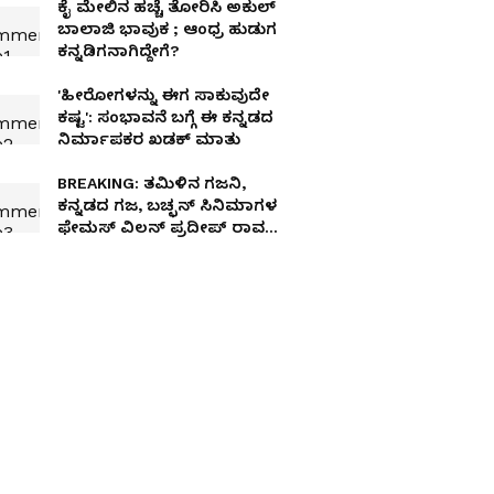
ಕೈ ಮೇಲಿನ ಹಚ್ಚೆ ತೋರಿಸಿ ಅಕುಲ್
ಬಾಲಾಜಿ ಭಾವುಕ ; ಆಂಧ್ರ ಹುಡುಗ
ಕನ್ನಡಿಗನಾಗಿದ್ದೇಗೆ?
'ಹೀರೋಗಳನ್ನು ಈಗ ಸಾಕುವುದೇ
ಕಷ್ಟ': ಸಂಭಾವನೆ ಬಗ್ಗೆ ಈ ಕನ್ನಡದ
ನಿರ್ಮಾಪಕರ ಖಡಕ್ ಮಾತು
BREAKING: ತಮಿಳಿನ ಗಜನಿ,
ಕನ್ನಡದ ಗಜ, ಬಚ್ಛನ್‌ ಸಿನಿಮಾಗಳ
ಫೇಮಸ್‌ ವಿಲನ್‌ ಪ್ರದೀಪ್ ರಾವತ್‌
ಇನ್ನಿಲ್ಲ