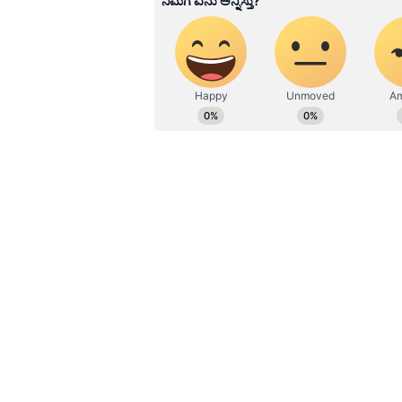
ವಿಶ್ವವಿದ್ಯಾಲಯದಿಂದ ಪಡೆದಿದ್ದೇನೆ. ದೂ
ಉದಯವಾಣಿ ಡಿಜಿಟಲ್ ವಿಭಾಗದಲ್ಲಿ ಬರ
ಮನರಂಜನೆ ಸುದ್ದಿಗಳ ಬಗ್ಗೆ ತುಂಬಾ ಆಸಕ್ತ
ಹವ್ಯಾಸಗಳು.
Related Articles
'ಪೆದ್ದಿ'ಯಲ್ಲಿ ಜಾನ್ವಿ ಹೊ
ನೋಡಿ ಬಾಯ್‌ಫ್ರೆಂಡ್ ಹೇಳ
ಇದೊಂದೇ ಮಾತು: ಪೋಸ್ಟ
'ಐಕಾನಿಕ್' ಜೋಡಿ ಬಗ್ಗೆ ಜಾನ್ವಿ
ಇದೇ ವೇಳೆ, ರಾಮ್ ಚರಣ್ ಮತ್ತು ಜಾನ್ವಿ