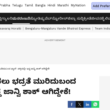
Prabha
Telugu
Tamil
Bangla
Hindi
Marathi
MyNation
Add Prefer
ದಿ
ಗ್ಯಾಲರಿ
ಮನರಂಜನೆ
ಜ್ಯೋತಿಷ್ಯ
ವೆಬ್‌ಸ್ಟೋರೀಸ್
ಜಿಲ್ಲಾ ಸುದ್ದಿ
ಕ್ರೀಡೆ
ಜೀವನಶೈಲಿ
ವ
savaraj Horatti
Bengaluru-Mangaluru Vande Bhatrat Express
Team India
ಬಂದ ಫ್ಯಾನ್: ಪಕ್ಕದಲ್ಲೇ ಇದ್ದ ಜಾನ್ವಿ ಶಾಕ್ ಆಗಿದ್ದೇಕೆ!
 ಭದ್ರತೆ ಮುರಿದುಬಂದ
 ಜಾನ್ವಿ ಶಾಕ್ ಆಗಿದ್ದೇಕೆ!