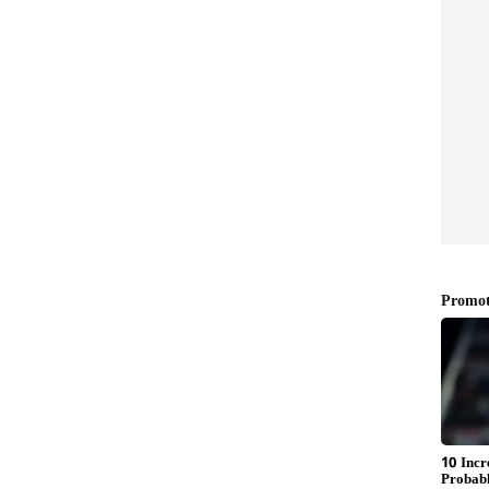
ರೆ. ಇವರಿಬ್ಬರ ಜೋಡಿಯನ್ನು, ಅವರ ಪೋಷಕರಾದ ಚಿರಂಜೀವಿ
ಅತಿಲೋಕ ಸುಂದರಿ', 'ಎಸ್.ಪಿ. ಪರಶುರಾಮ್', 'ಕಾದಲ್ ದೇವತೈ'
 ಜೊತೆಗಿನ ಜೋಡಿ ಬಗ್ಗೆ ತಮ್ಮ ಅನಿಸಿಕೆ ಹಂಚಿಕೊಂಡಿದ್ದಾರೆ.
ು ಐಕಾನಿಕ್ ಸಿನಿಮಾ. ಹಾಗಾಗಿ ರಾಮ್ ಸರ್ ಜೊತೆ ಕೆಲಸ
ಮಾ ಮತ್ತು ಆ ಜೋಡಿಯ ಅಭಿಮಾನಿಯಾಗಿ, ನಮ್ಮಿಬ್ಬರನ್ನು ಒಟ್ಟಿಗೆ
ನು ತುಂಬಾ ಎಕ್ಸೈಟ್ ಆಗಿದ್ದೆ" ಎಂದು ಹೇಳಿದ್ದಾರೆ. ಇನ್ನು
ಳಲ್ಲಿ ಬಿಡುಗಡೆಯಾಗಲಿದೆ.