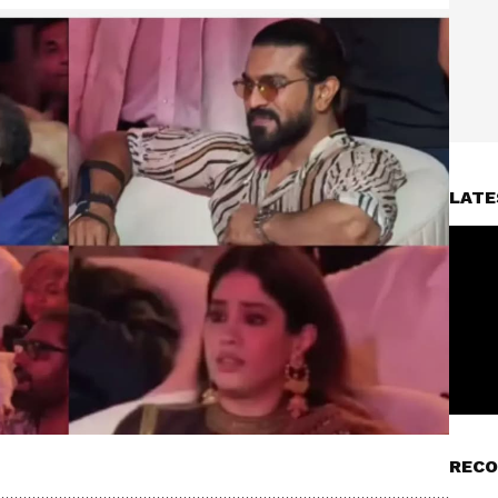
LATE
RECO