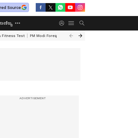
red Source
ಾಣಿಜ್ಯ
 Fitness Test
PM Modi Foreign Travel Expenditure
Valmiki Corporatio