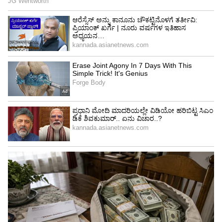
ಕೊಟ್ಟಿರುವ ಕ್ಯಾಪ್ಷನ್ ಇನ್ನೂ ಹೆಚ್ಚು ಕುತೂಹಲಕಾರಿಯಾಗಿದೆ.
'ಇದನ್ನು ಕಷ್ಟಪಟ್ಟು ಗಳಿಸಿದ್ದು.. ಖರೀದಿಸಿದ್ದಲ್ಲ' ಎಂದು
ಕ್ಯಾಪ್ಷನ್ ನೀಡಿ ಟ್ರೋಲರ್‌ಗಳಿಗೆ ಖಡಕ್ ಉತ್ತರ ಕೊಟ್ಟಿದ್ದಾರೆ.