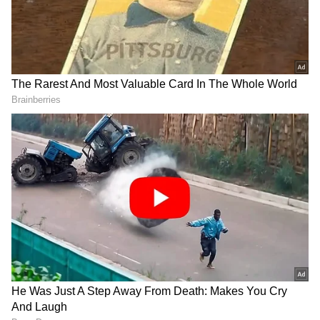
ಜೂ.ಎನ್‌ಟಿಆರ್‌: ದೊಡ್ಡ ವೇದಿಕೆಯಲ್ಲೇ ಅಚ್ಚರಿಯ
ನಿರ್ಧಾರವೇಕೆ?
ಪ್ರಶಾಂತ್‌ ನೀಲ್‌ ಡ್ರ್ಯಾಗನ್‌ ಕತೆ ಲೀಕ್‌: ಅಂಡರ್‌ ವರ್ಲ್ಡ್
ಮಾಫಿಯಾ ಡಾನ್‌ ಆದ ಜೂ.ಎನ್‌ಟಿಆರ್‌?
DOWNLOAD APP
ಕನ್ನಡ ಸಿನಿಮಾ (
Kannada Cinema News
), ಟಿವಿ
ಕಾರ್ಯಕ್ರಮಗಳು (
Kannada TV Shows
), ಸೆಲೆಬ್ರಿಟಿ
ಸುದ್ದಿಗಳು ಮತ್ತು ಇತ್ತೀಚಿನ ಸುದ್ದಿಗಳಿಗಾಗಿ ಏಷ್ಯಾನೆಟ್
ಸುವರ್ಣ ನ್ಯೂಸ್‌ನಲ್ಲಿ ಮನರಂಜನಾ ವಿಭಾಗ ನೋಡಿ.
ಸಿನಿಮಾ ವಿಮರ್ಶೆಗಳು (
Kannada Movies Review
),
ತಾರೆಯರ ಸಂದರ್ಶನಗಳು, ಧಾರಾವಾಹಿ ಅಪ್‌ಡೇಟ್ಸ್‌,
ತೆರೆಮರೆಯ ಕಥೆಗಳು,
OTT ರಿಲೀಸ್‌
ಗಳ ಬಗ್ಗೆ
ಮಾಹಿತಿಯೂ ಇಲ್ಲಿದೆ.