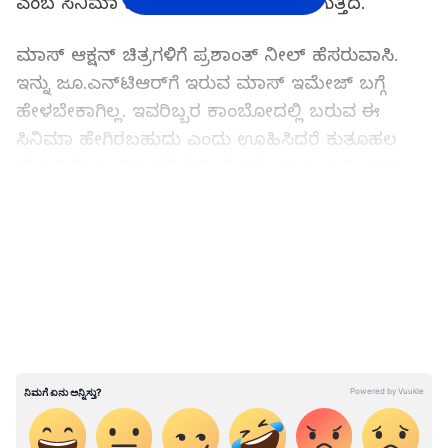
ಎಂಬ ಸಿನಿಮಾ ಭಾರಿ ಬಜೆಟ್‌ನಲ್ಲಿ ತಯಾರಾಗುತ್ತಿದೆ.
ಮಾಸ್ ಆಕ್ಷನ್ ಚಿತ್ರಗಳಿಗೆ ಪ್ರಶಾಂತ್ ನೀಲ್ ಹೆಸರುವಾಸಿ.
ಇನ್ನು ಜೂ.ಎನ್‌ಟಿಆರ್‌ಗೆ ಇರುವ ಮಾಸ್ ಇಮೇಜ್ ಬಗ್ಗೆ
ಹೇಳಬೇಕಾಗಿಲ್ಲ. ಇವರಿಬ್ಬರ ಕಾಂಬೋದಲ್ಲಿ ಬರುವ ಈ
ಸಿನಿಮಾ ಹೇಗಿರಬಹುದು ಎಂದು ಊಹಿಸಿದರೆ ಕುತೂಹಲ
ಹೆಚ್ಚುತ್ತಿದೆ. ಈ ಚಿತ್ರದಲ್ಲಿ ರುಕ್ಮಿಣಿ ವಸಂತ್ ನಾಯಕಿಯಾಗಿ
ನಟಿಸುತ್ತಿದ್ದಾರೆ. ಮೈತ್ರಿ ಮೂವಿ ಮೇಕರ್ಸ್ ಈ ಚಿತ್ರವನ್ನು
LATEST VIDEOS
ನಿರ್ಮಿಸುತ್ತಿದೆ. ಆದರೆ, 'ವಾರ್ 2' ಚಿತ್ರದ ಸಮಯದಿಂದ
ಎನ್‌ಟಿಆರ್ ಅವರ ಫಿಸಿಕ್ ಮತ್ತು ಲುಕ್ಸ್ ಬಗ್ಗೆ ಟೀಕೆಗಳು
ಕೇಳಿಬರುತ್ತಿದ್ದವು.
ಸೋಶಿಯಲ್ ಮೀಡಿಯಾದಲ್ಲಿ ಈ ಬಗ್ಗೆ ಟ್ರೋಲಿಂಗ್ ಕೂಡ
ನಡೆದಿತ್ತು. ಇತ್ತೀಚೆಗೆ ತಾರಕ್ ಕೆಲವು ಕಾರ್ಯಕ್ರಮಗಳಲ್ಲಿ
ಕಾಣಿಸಿಕೊಂಡಾಗ, ಅವರ ಮುಖವು ತುಂಬಾ ಸಣ್ಣದಾದಂತೆ
ಮತ್ತು ಕಳೆಗುಂದಿದಂತೆ ಕಾಣಿಸುತ್ತಿತ್ತು. ಇದರಿಂದ ತಾರಕ್ ತಮ್ಮ