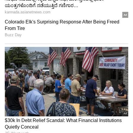
"ರಾಜಕೀಯ ಬೇಡ, ಸಿನಿಮಾನೇ ಪ್ರಾಣ":
ಕನಕೋತ್ಸವದಲ್ಲಿ ರಿಷಬ್ ಶೆಟ್ಟಿ | Rishab
Shetty speech | Suvarna News
ಶೇ.50 ರಿಂದ ಶೇ.18 ಕ್ಕೆ TAX ಇಳಿಕೆ: ಮೋದಿ-
ಟ್ರಂಪ್ ಐತಿಹಾಸಿಕ ಒಪ್ಪಂದ | India US
Trade Deal | Party Rounds
ಇದನ್ನು ಕಷ್ಟಪಟ್ಟು ಖರೀದಿಸಿದ್ದಲ್ಲ
'ಬಾಕ್ಸಾಫೀಸ್ ಶೇಕ್ ಮಾಡುವ ಬಾಡಿ' ಎಂದು ಅಭಿಮಾನಿಗಳು
ಕಾಮೆಂಟ್ ಮಾಡುತ್ತಿದ್ದಾರೆ. ಪ್ರಶಾಂತ್ ನೀಲ್ ಚಿತ್ರಕ್ಕಾಗಿ
ತಾರಕ್ ತಮ್ಮ ಫಿಸಿಕ್ ಅನ್ನು ಈ ರೀತಿ
ಬದಲಾಯಿಸಿಕೊಳ್ಳುತ್ತಿದ್ದಾರೆ. ಈ ಫೋಟೋಗೆ ತಾರಕ್