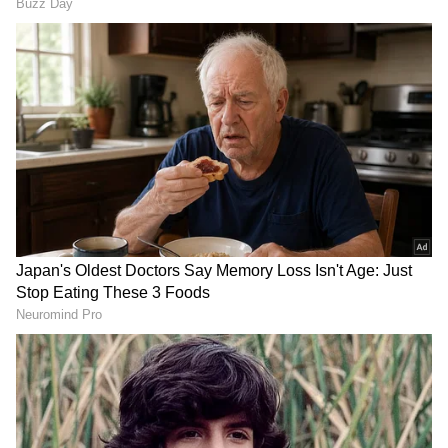
ಇತ್ತೀಚೆಗೆ ಜೂ.ಎನ್‌ಟಿಆರ್‌ ತಮ್ಮ ಜಿಮ್ ವರ್ಕೌಟ್
ಫೋಟೋವನ್ನು ಸೋಶಿಯಲ್ ಮೀಡಿಯಾದಲ್ಲಿ
ಹಂಚಿಕೊಂಡಿದ್ದಾರೆ. ಈ ಫೋಟೋದಲ್ಲಿ, ತಾರಕ್ ಬೆನ್ನು
ತೋರಿಸಿ ನಿಂತಿದ್ದು, ಅವರ ಕಟ್ಟುಮಸ್ತಾದ ದೇಹ ಉಕ್ಕಿನ
ಮನುಷ್ಯನಂತೆ ಕಾಣಿಸುತ್ತಿದೆ. ಈ ಫೋಟೋ ನೋಡಿದರೆ
ತಾರಕ್ ಫಿಟ್ನೆಸ್ ಯಾವ ಮಟ್ಟದಲ್ಲಿದೆ ಎಂಬುದು
ಅರ್ಥವಾಗುತ್ತದೆ. ತಮ್ಮ ದೇಹದ ಬಗ್ಗೆ ಬರುತ್ತಿದ್ದ ಟ್ರೋಲ್‌ಗಳಿಗೆ
ಎನ್‌ಟಿಆರ್ ಈ ಫೋಟೋ ಮೂಲಕ ಉತ್ತರ ನೀಡಿದ್ದಾರೆ.
RECOMMENDED STORIES