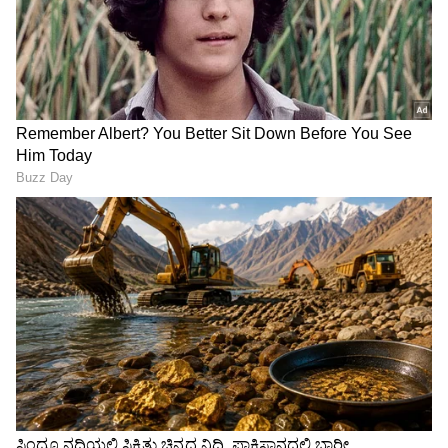
View post on Instagram
ಒಂದು ಹೊತ್ತು ಊಟಕ್ಕೂ ಕಷ್ಟ,
Jaswant Singh Khalra true
ಈಗ ₹23 ಲಕ್ಷದ ಕಾರು; Instagram
story: ಸಟ್ಲುಜ್‌- ಕಾಣೆಯಾದವರ
ಆದಾಯ ಬಿಚ್ಚಿಟ್ಟ ಕನ್ನಡ
ಹುಡುಕಹೊರಟವರೇ
ಯೂಟ್ಯೂಬರ್ ತಾರೇಶ್-ಸ್ವಾತಿ
ನಾಪತ್ತೆಯಾದರು!
ಸಾಲು ಸಾಲು ಸೋಲು...
ಯಶ್‌ ‘ಟಾಕ್ಸಿಕ್‌’ ನೋಡಿ ಫ್ಯಾನ್ಸ್‌
ಅರುಣಾಚಲಕ್ಕೆ ಹೋದ ನಟಿ
ಫಿದಾ: ನೆಟ್ಟಿಗರು ಮಾತ್ರ ‘KGF on
ಶ್ರೀಲೀಲಾ: ವಿಶೇಷ ಪೂಜೆ,
Steroids’ ಅಂತಿದ್ದಾರೆ!
ಅಷ್ಟಕ್ಕೂ ಏನಾಯ್ತು?
LATEST VIDEOS