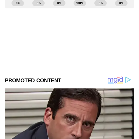
ABOUT THE AUTHOR
Govindaraj S
GS
ಏಷ್ಯಾನೆಟ್ ಸುವರ್ಣ ಡಿಜಿಟಲ್ ಕನ್ನಡ ವಿಭಾಗದಲ್ಲಿ ಉಪ ಸಂಪಾದಕ.
View post on Instagram
ಕಳೆದ 8 ವರ್ಷಗಳಿಂದ ಮಾಧ್ಯಮ ಪ್ರಪಂಚದಲ್ಲಿದ್ದೇನೆ. ಹುಟ್ಟಿ
ಬೆಳೆದಿದ್ದು ಬೆಂಗಳೂರಿನಲ್ಲಿ. ಸ್ನಾತಕೋತ್ತರ ಪದವಿಯನ್ನು ಬೆಂಗಳೂರು
ವಿಶ್ವವಿದ್ಯಾಲಯದಿಂದ ಪಡೆದಿದ್ದೇನೆ. ದೂರದರ್ಶನದಲ್ಲಿ ಇಂಟರ್ನ್‌ಶಿಪ್
ವೈರಲ್ ವಿಡಿಯೋ
ನಿರ್ವಹಣೆ. ಪ್ರಜಾವಾಣಿ ಮತ್ತು ಉದಯವಾಣಿ ಡಿಜಿಟಲ್ ವಿಭಾಗದಲ್ಲಿ
ಬಾಲಿವುಡ್
ಮನರಂಜನಾ ಸುದ್ದಿ
ವಿಮಾನ ನಿಲ್ದಾಣ
ಬರಹಗಾರ ಹಾಗೂ ಕಂಟೆಂಟ್ ಡೆವಲಪರ್ ಆಗಿ ಕೆಲಸ ಮಾಡಿದ್ದೇನೆ.
ಮನರಂಜನೆ ಸುದ್ದಿಗಳ ಬಗ್ಗೆ ತುಂಬಾ ಆಸಕ್ತಿ. ಸಿನಿಮಾ ವೀಕ್ಷಿಸುವುದು,
ಸಂಗೀತ ಕೇಳುವುದು ಮತ್ತು ಕ್ರೀಡೆ ನೆಚ್ಚಿನ ಹವ್ಯಾಸಗಳು.