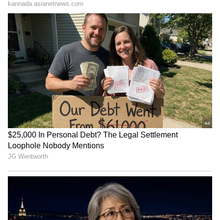
"ರಾಜಕೀಯ ಬೇಡ, ಸಿನಿಮಾನೇ ಪ್ರಾಣ":
ಕನಕೋತ್ಸವದಲ್ಲಿ ರಿಷಬ್ ಶೆಟ್ಟಿ | Rishab
Shetty speech | Suvarna News
ಶೇ.50 ರಿಂದ ಶೇ.18 ಕ್ಕೆ TAX ಇಳಿಕೆ: ಮೋದಿ-
ಟ್ರಂಪ್ ಐತಿಹಾಸಿಕ ಒಪ್ಪಂದ | India US
Trade Deal | Party Rounds