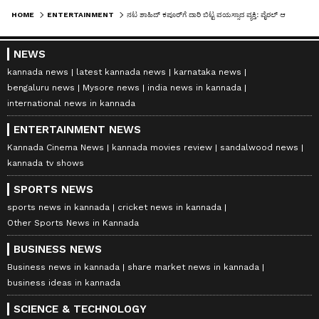
HOME
ENTERTAINMENT
ನಟ ಶಾಹಿದ್ ಕಪೂರ್‌ಗೆ ದಾರಿ ಬಿಟ್ಟ ವಯಸ್ಸಾದ ವ್ಯಕ್ತಿ: ವೈರಲ್ ಆಯ್ತು ಹೃದಯ ಗೆದ್ದ ವಿಡಿಯೋ!
NEWS
kannada news
latest kannada news
karnataka news
bengaluru news
Mysore news
india news in kannada
international news in kannada
ENTERTAINMENT NEWS
Kannada Cinema News
kannada movies review
sandalwood news
kannada tv shows
SPORTS NEWS
sports news in kannada
cricket news in kannada
Other Sports News in Kannada
BUSINESS NEWS
Business news in kannada
share market news in kannada
business ideas in kannada
SCIENCE & TECHNOLOGY