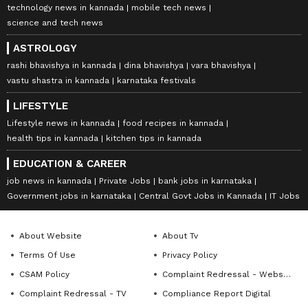
technology news in kannada
mobile tech news
science and tech news
ASTROLOGY
rashi bhavishya in kannada
dina bhavishya
vara bhavishya
vastu shastra in kannada
karnataka festivals
LIFESTYLE
Lifestyle news in kannada
food recipes in kannada
health tips in kannada
kitchen tips in kannada
EDUCATION & CAREER
job news in kannada
Private Jobs
bank jobs in karnataka
Government jobs in karnataka
Central Govt Jobs in Kannada
IT Jobs
About Website
About Tv
Terms Of Use
Privacy Policy
CSAM Policy
Complaint Redressal - Website
Complaint Redressal - TV
Compliance Report Digital