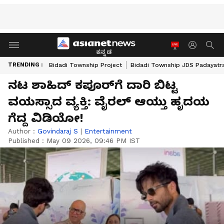
ಕನ್ನಡ
TRENDING :
Bidadi Township Project
Bidadi Township JDS Padayatr
ನಟ ಶಾಹಿದ್ ಕಪೂರ್‌ಗೆ ದಾರಿ ಬಿಟ್ಟ
ವಯಸ್ಸಾದ ವ್ಯಕ್ತಿ: ವೈರಲ್ ಆಯ್ತು ಹೃದಯ
ಗೆದ್ದ ವಿಡಿಯೋ!
Author :
Govindaraj S
|
Entertainment
Published :
May 09 2026, 09:46 PM IST