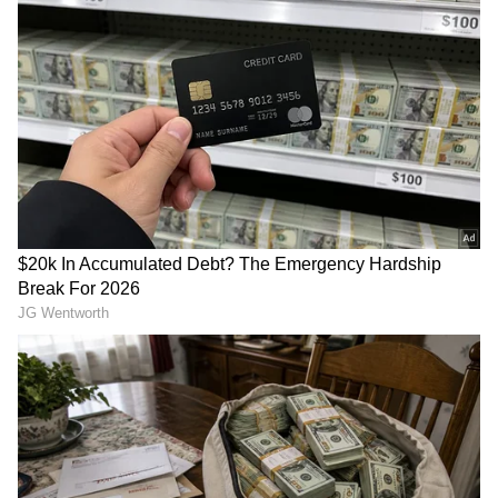
ಗುಟ್ಟು ಬಿಚ್ಚಿಟ್ಟ ಹೆಂಡತಿ ಮೀರಾ ರಜಪೂತ್!
ಮುಂಬೈನಲ್ಲಿ ಮತ್ತೊಂದು ಐಷಾರಾಮಿ ಫ್ಲ್ಯಾಟ್‌ ಖರೀದಿ
ಮಾಡಿದ ಶಾಹಿದ್‌ ಕಪೂರ್‌, ಅಬ್ಬಬ್ಬಾ ಬೆಲೆ ಇಷ್ಟೊಂದಾ?
ಯಾಕೆ ಹೀಗೆ?
ಒಬ್ಬ ಅಭಿಮಾನಿ, 'ಅಂಕಲ್ ಶಾಹಿದ್‌ಗೆ ಗೌರವ ಕೊಟ್ಟರು,
ಅವರಿಗೆ ಸಲಾಂ' ಅಂತ ಕಮೆಂಟ್ ಮಾಡಿದ್ದಾರೆ. ಇನ್ನು ಕೆಲವರು
'ಪ್ರೊಫೆಷನಲ್' ಅಂತ ಬರೆದಿದ್ದಾರೆ. ಆದರೆ, ಒಬ್ಬ ಬಳಕೆದಾರರು
ಇದಕ್ಕೆ ವಿರೋಧ ವ್ಯಕ್ತಪಡಿಸಿ, 'ಯಾಕೆ ಹೀಗೆ? ಅವರು ಸೆಲೆಬ್ರಿಟಿ
ಅಂತಾನಾ?' ಅಂತ ಪ್ರಶ್ನಿಸಿದ್ದಾರೆ. ಇನ್ನು ಸಿನಿಮಾ ವಿಚಾರಕ್ಕೆ
RECOMMENDED STORIES
ಬಂದರೆ, ಶಾಹಿದ್ ಇತ್ತೀಚೆಗೆ ನಿರ್ದೇಶಕ ವಿಶಾಲ್ ಭಾರದ್ವಾಜ್
ಅವರ 'ಓ ರೋಮಿಯೋ' ಚಿತ್ರದಲ್ಲಿ ಕಾಣಿಸಿಕೊಂಡಿದ್ದರು. ಇದು
ನೈಜ ಘಟನೆಗಳಿಂದ ಸ್ಫೂರ್ತಿ ಪಡೆದ ಒಂದು ರಿವೇಂಜ್-
ರೊಮ್ಯಾನ್ಸ್ ಕಥೆಯಾಗಿದೆ. ಈ ಚಿತ್ರದಲ್ಲಿ ಶಾಹಿದ್ ಮತ್ತು ತೃಪ್ತಿ
ದಿಮ್ರಿ ಮುಖ್ಯ ಪಾತ್ರದಲ್ಲಿದ್ದಾರೆ.