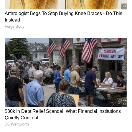
ಸತ್ಯಾಗ್ರಹಗಳ ದೀರ್ಘಾಯುಷ್ಯ ಮತ್ತು ಪ್ರಭಾವದಿಂದಾಗಿ
ಇನ್ನೂ ಅನೇಕ ಉಪವಾಸ ಸತ್ಯಾಗ್ರಹಗಳು ಇತಿಹಾಸದ
ಭಾಗವಾಗಿವೆ. ಭಾರತದ ಸ್ವಾತಂತ್ರ್ಯ ಹೋರಾಟದ
ಸಮಯದಲ್ಲಿ, ಭಗತ್ ಸಿಂಗ್ ಮತ್ತು ಬಟುಕೇಶ್ವರ್ ದತ್
ಲಾಹೋರ್ ಜೈಲಿನಲ್ಲಿ 116 ದಿನಗಳ ಕಾಲ ಉಪವಾಸ
ಸತ್ಯಾಗ್ರಹ ನಡೆಸಿದ್ದು ಇತಿಹಾಸದಲ್ಲಿ ದಾಖಲಾಗಿದೆ. ಎಲ್ಲ
ಕೈದಿಗಳಿಗೆ ಸಮಾನ ಚಿಕಿತ್ಸೆ ಮತ್ತು ಉತ್ತಮ ಸೌಲಭ್ಯ
ಒತ್ತಾಯಿಸಿದ್ದರು. ಕ್ರಾಂತಿಕಾರಿ ಜತಿನ್ ದಾಸ್ 63 ದಿನಗಳ ಕಾಲ
ಉಪವಾಸ ಸತ್ಯಾಗ್ರಹ ನಡೆಸಿ ಪ್ರಾಣ ಕಳೆದುಕೊಂಡಿದ್ದಾರೆ.
ಹೀಗೆ ಹಲವಾರು ಉಪವಾಸ ಸತ್ಯಾಗ್ರಹಗಳು ಸುಮ್ಮನೆ ಅಲ್ಲ
ಯಶ ಗಳಿಸಿಯೇ ಇತಿಹಾಸದಲ್ಲಿ ದಾಖಲಾಗಿದೆ.