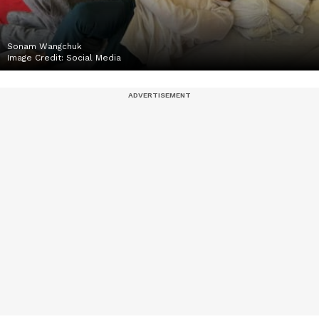
Sonam Wangchuk
Image Credit:
Social Media