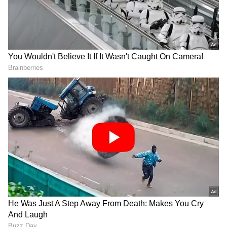
DOWNLOAD APP
Related Articles
India Rainfall Deficit: ಜೂನ್‌ನಲ್ಲಿ ಕೇವಲ 99
ಮಿ.ಮೀ ಮಳೆ: ಇದು 126 ವರ್ಷಗಳಲ್ಲೇ 5ನೇ ಅತಿ
ಕನಿಷ್ಠ! ಜುಲೈನಲ್ಲೂ ಆತಂಕ!