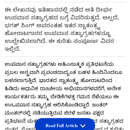
ಈ ಲೇಖನವು ಇತಿಹಾಸದಲ್ಲಿ ನಡೆದ ಅತಿ ದೀರ್ಘ
ಉಪವಾಸ ಸತ್ಯಾಗ್ರಹದ ಬಗ್ಗೆ ವಿವರಿಸುತ್ತದೆ. ಅಲ್ಲದೆ,
ಭಗತ್ ಸಿಂಗ್ ಅವರಂತಹ ಇತರ ಸ್ವಾತಂತ್ರ್ಯ
ಹೋರಾಟಗಾರರ ಉಪವಾಸ ಸತ್ಯಾಗ್ರಹಗಳನ್ನೂ
ಉಲ್ಲೇಖಿಸಲಾಗಿದೆ. ಈ ಕುರಿತು ಸಂಪೂರ್ಣ ವಿವರ
ಇಲ್ಲಿದೆ.
ಉಪವಾಸ ಸತ್ಯಾಗ್ರಹಗಳು ಅಹಿಂಸಾತ್ಮಕ ಪ್ರತಿಭಟನೆಯ
ಪ್ರಬಲ ಅಸ್ತ್ರವಾಗಿ ಪ್ರಪಂಚದಾದ್ಯಂತ ಬಹಳ ಹಿಂದಿನಿಂದಲೂ
ಬಳಸಲಾಗುತ್ತಿದೆ. ಭಾರತದ ಸ್ವಾತಂತ್ರ್ಯ ಹೋರಾಟದಿಂದ
ಹಿಡಿದು ಆಧುನಿಕ ರಾಜಕೀಯ ಅಭಿಯಾನಗಳವರೆಗೆ, ಅನೇಕ
ಕಾರ್ಯಕರ್ತರು ತಮ್ಮ ಬೇಡಿಕೆಗಳತ್ತ ಗಮನ ಸೆಳೆಯಲು ಈ
ಉಒಪವಾಸ ಸತ್ಯಾಗ್ರಹ ಆರಿಸಿಕೊಂಡಿದ್ದಾರೆ. ಜಂತರ್
ಮಂತರ್‌ನಲ್ಲಿ ನಡೆಯುತ್ತಿರುವ ಜಿರಳೆ ಜನತಾ ಪಕ್ಷದ
ಪ್ರತಿಭಟನೆ ಮತ್ತು ಹಲವು ದಿನಗಳ ಉಪವಾಸದ ಸತ್ಯಾಗ್ರಹದ
Read Full Article
ನಂತರ, ಸೋನಮ್ ವಾಂಗ್‌ಚುಕ್ ಅವರ ಆರೋಗ್ಯದ ಕುರಿತು