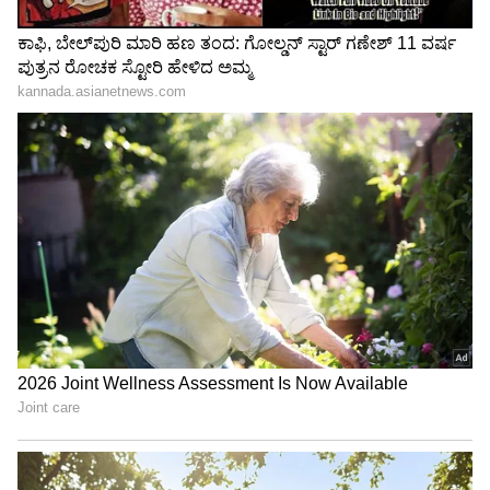
ಟ್ರಂಪ್ ಐತಿಹಾಸಿಕ ಒಪ್ಪಂದ | India US
Trade Deal | Party Rounds