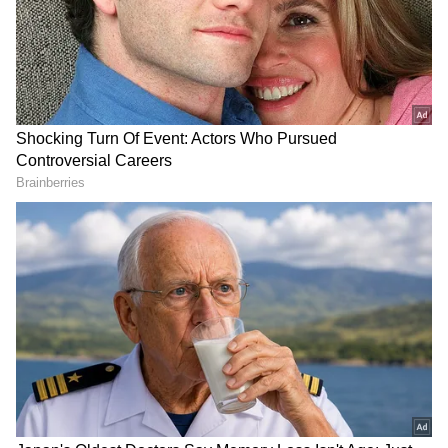
DOWNLOAD APP
Related Articles
ಕರ್ನಾಟಕ NEET UG 2025 ಕೌನ್ಸೆಲಿಂಗ್ ದಿನಾಂಕ
ವಿಸ್ತರಣೆ, ಇನ್ನೆರಡು ದಿನವಷ್ಟೇ ಅವಕಾಶ
KCET, NEET ಮಾಕ್ ಸೀಟು ಹಂಚಿಕೆ ರಿಲಸ್ಟ್ ಪ್ರಕಟಿಸಿದ
ಕರ್ನಾಟಕ ಪರೀಕ್ಷಾ ಪ್ರಾಧಿಕಾರ