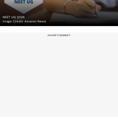
NEET UG 2026
Image Credit:
Asianet News