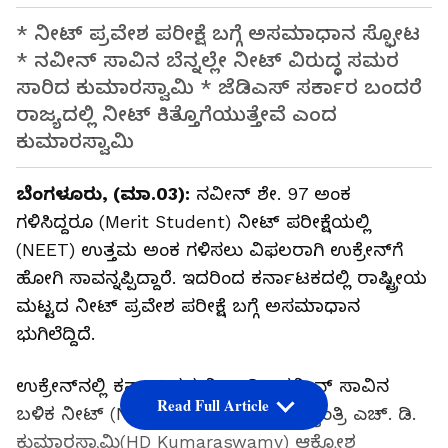
* ನೀಟ್​ ಪ್ರವೇಶ ಪರೀಕ್ಷೆ ಬಗ್ಗೆ ಅಸಮಾಧಾನ ಸ್ಫೋಟ
* ನವೀನ್ ಸಾವಿನ ಬೆನ್ನಲ್ಲೇ ನೀಟ್ ವಿರುದ್ಧ ಸಮರ
ಸಾರಿದ ಕುಮಾರಸ್ವಾಮಿ * ಜೆಡಿಎಸ್ ಸರ್ಕಾರ ಬಂದರೆ
ರಾಜ್ಯದಲ್ಲಿ ನೀಟ್ ಕಿತ್ತೊಗೆಯುತ್ತೇವೆ ಎಂದ
ಕುಮಾರಸ್ವಾಮಿ
ಬೆಂಗಳೂರು, (ಮಾ.03):
ನವೀನ್ ಶೇ. 97 ಅಂಕ
ಗಳಿಸಿದ್ದರೂ (Merit Student) ನೀಟ್​ ಪರೀಕ್ಷೆಯಲ್ಲಿ
(NEET) ಉತ್ತಮ ಅಂಕ ಗಳಿಸಲು ವಿಫಲರಾಗಿ ಉಕ್ರೇನ್‌ಗೆ
ಹೋಗಿ ಸಾವನ್ನಪ್ಪಿದ್ದಾರೆ. ಇದರಿಂದ ಕರ್ನಾಟಕದಲ್ಲಿ ರಾಷ್ಟ್ರೀಯ
ಮಟ್ಟದ ನೀಟ್​ ಪ್ರವೇಶ ಪರೀಕ್ಷೆ ಬಗ್ಗೆ ಅಸಮಾಧಾನ
ಭುಗಿಲೆದ್ದಿದೆ.
ಉಕ್ರೇನ್‌ನಲ್ಲಿ ಕರ್ನಾಟಕದ ವಿದ್ಯಾರ್ಥಿ ನವೀನ್ ಸಾವಿನ
Read Full Article
ಬಳಿಕ ನೀಟ್ (Neet) ವಿರುದ್ಧ ಮಾಜಿ ಮುಖ್ಯಂತ್ರಿ ಎಚ್. ಡಿ.
ಕುಮಾರಸ್ವಾಮಿ(HD Kumaraswamy) ಆಕ್ರೋಶ