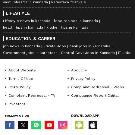
vastu shastra in kannada
karnataka festivals
LIFESTYLE
Lifestyle news in kannada
food recipes in kannada
health tips in kannada
kitchen tips in kannada
EDUCATION & CAREER
job news in kannada
Private Jobs
bank jobs in karnataka
Government jobs in karnataka
Central Govt Jobs in Kannada
IT Jobs
About Website
About Tv
Terms Of Use
Privacy Policy
CSAM Policy
Complaint Redressal - Website
Complaint Redressal - TV
Compliance Report Digital
Investors
FOLLOW US ON
DOWNLOAD APP