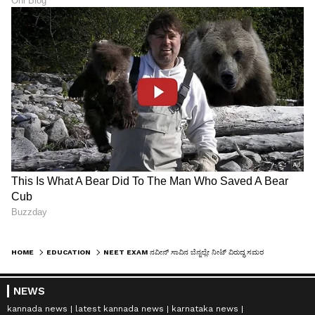
HOME
EDUCATION
NEET EXAM ನವೀನ್ ಸಾವಿನ ಬೆನ್ನಲ್ಲೇ ನೀಟ್ ವಿರುದ್ಧ ಸಮರ ಸಾರಿದ ಕುಮಾರಸ್ವಾಮಿ
NEWS
kannada news
latest kannada news
karnataka news