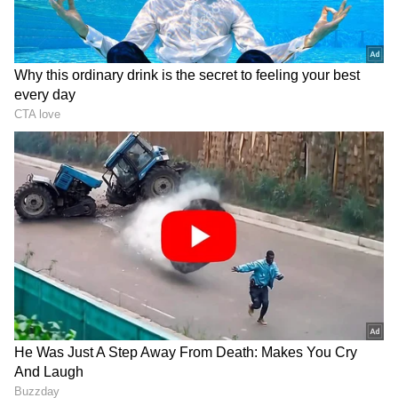
DOWNLOAD APP
ಈ ಬಗ್ಗೆ ಸರಣಿ ಟ್ವೀಟ್ ಮಾಡಿರುವ ಕುಮಾರಸ್ವಾಮಿ,
2023ರಲ್ಲಿ ಜೆಡಿಎಸ್ ಸರಕಾರ ಬಂದರೆ ನೀಟ್ ವಿರುದ್ಧ
ಅಸೆಂಬ್ಲಿಯಲ್ಲಿ ನಿರ್ಣಯ ಕೈಗೊಳ್ಳುತ್ತೇವೆ. ನಾವು ನೀಟ್
ವಿರೋಧಿಸುತ್ತೇವೆ. ಮಕ್ಕಳ ಜೀವಕ್ಕೆ ಕುಣಿಕೆ ಬಿಗಿದು ಕಂಡವರ
ಜೇಬು ಭರ್ತಿ ಮಾಡುವ ಈ ದಂಧೆ ಬೇಕಿಲ್ಲ. ಅದಕ್ಕೆ
ಚರಮಗೀತೆ ಹಾಡುತ್ತವೆ ಎಂದಿದ್ದಾರೆ.
ಕುಮಾರಸ್ವಾಮಿ ಸರಣಿ ಟ್ವೀಟ್
ಪ್ರಶ್ನೆ ಮಾಡಿದರೆ ದ್ರೋಹವೇ? ಧನದಾಹವೇ? ಕರ್ನಾಟಕದ
ಉನ್ನತ ಶಿಕ್ಷಣ ಸಚಿವರು ಕಟ್ಟಿರುವ ಈ ಹಣಿಪಟ್ಟಿ ಬಗ್ಗೆ ಏನೂ
ಹೇಳಬೇಕೋ ಕಾಣೆ. ನೀಟ್ ವಿರೋಧಿಸುವವರು