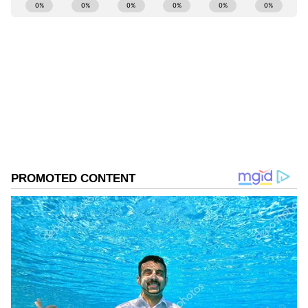
ABOUT THE AUTHOR
Suvarna News
SN
ಶಿಕ್ಷಣ
ಪರೀಕ್ಷೆ
ಹೆಚ್.ಡಿ. ಕುಮಾರಸ್ವಾಮಿ
ಹಾವೇರಿ
ಜನತಾದಳ (ಜಾತ್ಯತೀತ)
ನೀಟ