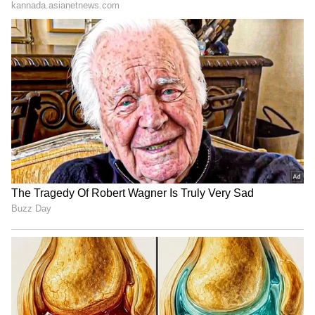
ನೀಟ್ ಬಂದ ಮೇಲೆ ಬಡ, ಮಧ್ಯಮ ವರ್ಗದ ಮಕ್ಕಳಿಗೆ
ಅನ್ಯಾಯ ಆಗಿಲ್ಲವೇ? ಲಕ್ಷ ಲಕ್ಷ ಕಿತ್ತು ಪೋಷಕರ ರಕ್ತ ಹೀರುವ
ಟ್ಯೂಷನ್ ಅಂಗಡಿಗಳು ಸರಕಾರದ ಕಣ್ಣಿಗೆ ಕಾಣುತ್ತಿಲ್ಲವೇ?
ನೀಟ್ ಸುಳಿಗೆ ಸಿಕ್ಕಿ ಜೀವ ಕಳೆದುಕೊಂಡ ಮಕ್ಕಳ
ಅತ್ಮರೋಧನೆ ಕೇಳುತ್ತಿಲ್ಲವೇ ಇದೆಲ್ಲವೂ ಸರಕಾರಗಳ ಕಣ್ಣಿಗೆ
ಕಾಣುತ್ತಿಲ್ಲ, ವಿದ್ಯಾರ್ಥಿಗಳ ಆರ್ತನಾದ ಕೇಳುತ್ತಿಲ್ಲ ಎಂದರೆ
ಸಚಿವರು ಮತ್ತು ಸರಕಾರಕ್ಕೆ ಕಣ್ಣು, ಕಿವಿ ಇಲ್ಲ ಎಂದು
ಭಾವಿಸಬೇಕಾಗುತ್ತದೆ ಎಂದು ಹೇಳಿದ್ದಾರೆ.