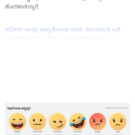
ಹೊರಹಾಕಿದ್ದಾರೆ.
ನವೀನ್ ಸಾವು ಇಟ್ಟುಕೊಂಡು ಜಾತಿ, ಮೀಸಲಾತಿ ಬಗ್ಗೆ
ಮಾತನಾಡುವುದು ತರವಲ್ಲ: ಅಶ್ವತ್ಥನಾರಾಯಣ
LATEST VIDEOS