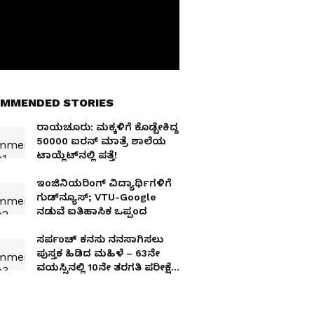
MMENDED STORIES
ರಾಯಚೂರು: ಮಕ್ಕಳಿಗೆ ಕೊಡ್ಬೇಕಿದ್ದ
50000 ಐರನ್‌ ಮಾತ್ರೆ ಶಾಲೆಯ
ಟಾಯ್ಲೆಟ್‌ನಲ್ಲಿ ಪತ್ತೆ!
ಇಂಜಿನಿಯರಿಂಗ್ ವಿದ್ಯಾರ್ಥಿಗಳಿಗೆ
ಗುಡ್‌ನ್ಯೂಸ್; VTU-Google
ನಡುವೆ ಐತಿಹಾಸಿಕ ಒಪ್ಪಂದ
ಸರ್ಪಂಚ್ ಕನಸು ನನಸಾಗಿಸಲು
ಪುಸ್ತಕ ಹಿಡಿದ ಮಹಿಳೆ – 63ನೇ
ವಯಸ್ಸಿನಲ್ಲಿ 10ನೇ ತರಗತಿ ಪರೀಕ್ಷೆ
ಪಾಸ್