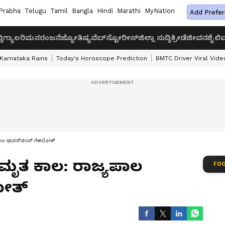
Prabha
Telugu
Tamil
Bangla
Hindi
Marathi
MyNation
Add Prefer
ದಿ
ಗ್ಯಾಲರಿ
ಮನರಂಜನೆ
ಜ್ಯೋತಿಷ್ಯ
ವೆಬ್‌ಸ್ಟೋರೀಸ್
ಜಿಲ್ಲಾ ಸುದ್ದಿ
ಕ್ರೀಡೆ
ಜೀವನಶೈಲಿ
ವ
Karnataka Rains
Today's Horoscope Prediction
BMTC Driver Viral Vide
ಪಾಲ ಥಾವರ್‌ಚಂದ್‌ ಗೆಹಲೋತ್‌
ಅಮೃತ ಕಾಲ: ರಾಜ್ಯಪಾಲ
FOO
ೋತ್‌