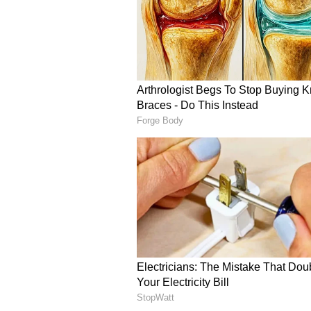
ದಾನಿಗಳು 13 ಚಿನ್ನದ ಪದಕ ನೀಡುತ್ತಿದ್ದಾರೆ
ಸೆಂಟ್ರಲ್‌ ಕಾಲೇಜಿನ ಎಂಎಸ್ಸಿ ರಸಾಯನಶಾಸ್ತ
ಬಿಕಾಂ ವಿಭಾಗದ ಎಂ.ಅಜಿತ್‌ಕುಮಾರ್‌, ಶೇಷಾದ್
ಚಿನ್ನದ ಪದಕಕ್ಕೆ ಭಾಜನರಾಗಿದ್ದು ಪ್ರಮುಖರಾಗಿ
Mysuru: ಉತ್ಪನ್ನಗಳ ಗುಣಮಟ್ಟ ಕಾಪಾಡಿಕ
ಸಂಶೋಧನೆಗೆ ಅನುದಾನ ಸಾಲದು: ಮಂಜ
ನಿಧಿಯ ಕೊರತೆಯಿಂದಾಗಿ ಬಹುತೇಕ ಎಲ್ಲ ವಿವ
ಸರ್ಕಾರ ಮತ್ತು ವಿಶ್ವವಿದ್ಯಾಲಯ ಅನುದ
ಅತಿಥಿಯಾಗಿ ಆಗಮಿಸಿದ್ದ ಜಯದೇವ ಹೃದ್ರೋ