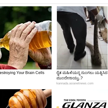
್ರ ಸಾಲದು. ಜ್ಞಾನದ ಜೊತೆಗೆ ಸಂಸ್ಕಾರ, ವಿವೇಕ, ಮಾನವೀಯತೆ
ರು ದುಷ್ಕೃತ್ಯಗಳಲ್ಲಿ ತೊಡಗಿಕೊಳ್ಳುತ್ತಿರುವುದು ಕಳವಳಕಾರಿ.
ದೇಶಗಳಿಗೆ ಬಳಸಬೇಕು. ಸೋಲುಗಳಿಗೆ ಎದೆಗುಂದಬೇಡಿ. ಆತ್ಮ
ಏನನ್ನು ಬೇಕಾದರೂ ಸಾಧಿಸಬಹುದು ಎಂದು ಸಲಹೆ ನೀಡಿದರು.