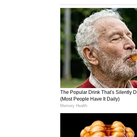
ಡಾ.ಸಿ.ಎನ್‌.ಮಂಜುನಾಥ್‌ ಒತ್ತಾಯಿಸಿದರು.
ವಿದ್ಯಾರ್ಥಿಗಳು ಪದವಿ, ಪದಕ ಪಡೆದರೆ ಮಾತ
ಬೆಳೆಸಿಕೊಳ್ಳಬೇಕು. ಇಂದು ಅನೇಕ ವಿದ್ಯಾವಂತ
ನಮ್ಮ ಬುದ್ಧಿವಂತಿಕೆಯನ್ನು ರಚನಾತ್ಮಕ ಉದ್
ವಿಶ್ವಾಸ, ನಂಬಿಕೆ, ಕಠಿಣ ಪರಿಶ್ರಮದಿಂದ 