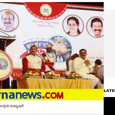
LATE
ರ್ಯಕ್ರಮ ಉದ್ಘಾಟನೆ