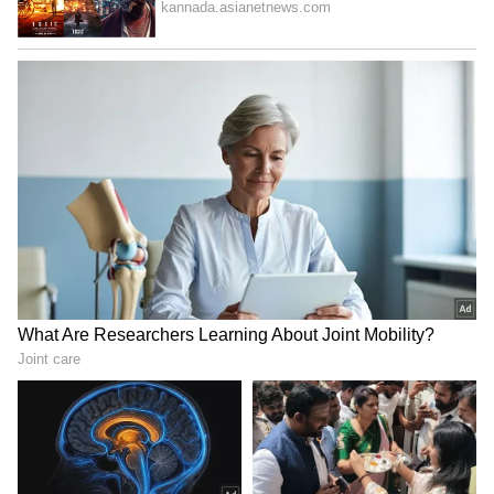
NTA ವಿದ್ಯಾರ್ಥಿಗಳಿಗೆ ತಮ್ಮ ಆದ್ಯತೆಯ ಪರೀಕ್ಷಾ ನಗರವನ್ನು
ಮತ್ತೊಮ್ಮೆ ಆಯ್ಕೆ ಮಾಡಲು ಅವಕಾಶ ನೀಡಲಿದೆ ಅಂತ
ಪ್ರಧಾನ್ ತಿಳಿಸಿದ್ದಾರೆ. "ಪ್ರತಿ ವರ್ಷ ಹೆಚ್ಚಿನ ಸಂಖ್ಯೆಯ
ವಿದ್ಯಾರ್ಥಿಗಳು ಈ ಪರೀಕ್ಷೆ ಬರೆಯುತ್ತಾರೆ. NTA ಇಂದು
ಸಂಜೆಯೊಳಗೆ ಸಂಪೂರ್ಣ ಮಾಹಿತಿಯೊಂದಿಗೆ ವಿವರವಾದ
ಸಾರ್ವಜನಿಕ ಪ್ರಕಟಣೆ ಹೊರಡಿಸಲಿದೆ. ಸದ್ಯಕ್ಕೆ,
ವಿದ್ಯಾರ್ಥಿಗಳಿಗೆ ತಮ್ಮ ಆದ್ಯತೆಯ ಪರೀಕ್ಷಾ ನಗರವನ್ನು ಆಯ್ಕೆ
ಮಾಡಲು ಒಂದು ವಾರ ಕಾಲಾವಕಾಶ ನೀಡಲು NTA
ನಿರ್ಧರಿಸಿದೆ. ಯಾಕಂದ್ರೆ, ಅನೇಕ ಅಭ್ಯರ್ಥಿಗಳು ಹಿಂದಿನ
ಪರೀಕ್ಷೆ ಬರೆದ ನಗರವನ್ನು ಬಿಟ್ಟು ಹೋಗಿರಬಹುದು" ಅಂತ
ಪ್ರಧಾನ್ ಹೇಳಿದ್ದಾರೆ.