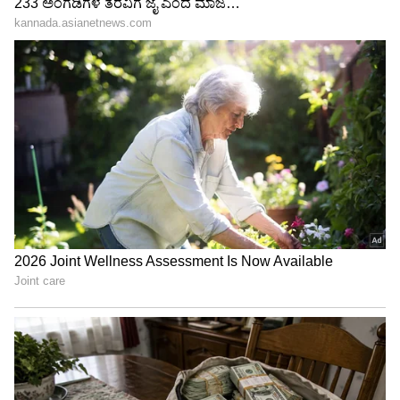
ಸವಾಲು ಅಂತ ಪರಿಗಣಿಸಬೇಕು ಅಂತಾನೂ ಅವರು
ಸೇರಿಸಿದ್ದಾರೆ.
ವಿದ್ಯಾರ್ಥಿಗಳಿಗಾಗಿ ಸುಧಾರಣೆಗಳ ಘೋಷಣೆ