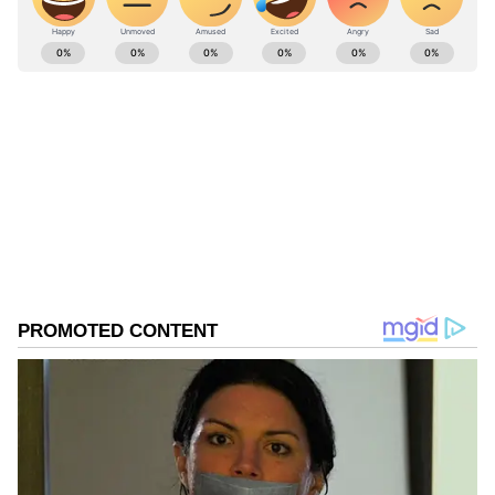
ABOUT THE AUTHOR
Ashwini HR
AH
ಮಲೆನಾಡಿನ ಹೆಬ್ಬಾಗಿಲು ಶಿವಮೊಗ್ಗದ ಸ್ಥಳೀಯ ದಿನಪತ್ರಿಕೆ
'ಕ್ರಾಂತಿದೀಪ'ದಲ್ಲಿ ಉಪ ಸಂಪಾದಕಿಯಾಗಿ ವೃತ್ತಿ ಜೀವನ ಪ್ರಾರಂಭ.
ಪತ್ರಿಕೋದ್ಯಮದಲ್ಲಿ 14 ವರ್ಷಗಳ ಅನುಭವ. ರಾಜ್ಯಮಟ್ಟದ
ದಿನಪತ್ರಿಕೆಗಳಲ್ಲಿ ಹಾಗೂ ವೆಬ್‌ಸೈಟ್‌ಗಳಲ್ಲಿ ರಾಜಕೀಯ, ಮನರಂಜನೆ,
ಶಿಕ್ಷಣ
ಶಿಕ್ಷಣ, ಆರೋಗ್ಯ, ಟ್ರೆಂಡಿಂಗ್‌, ಲೈಫ್‌ಸ್ಟೈಲ್‌ ಕುರಿತಾದ ವಿಷಯಗಳ
ಭಾರತ ಸುದ್ದಿ
ಭಾರತ
ಲೇಖನಗಳನ್ನು ಬರೆದಿದ್ದೇನೆ.ಪ್ರಸ್ತುತ ಸುವರ್ಣ ಡಿಜಿಟಲ್‌ ತಂಡದ
ಭಾಗವಾಗಿ ವೃತ್ತಿ ಜೀವನ ಮುಂದುವರಿಸುತ್ತಿದ್ದೇನೆ.