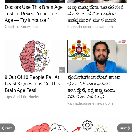
ಪರೀಕ್ಷಾ ಅವಧಿ ವಿಸ್ತರಣೆ
ಹಾಜರಾತಿ ಹಾಳೆಗೆ ಸಹಿ ಮಾಡುವುದು ಮತ್ತು ಇತರ
ಪ್ರಕ್ರಿಯೆಗಳಿಗೆ ಅನುಕೂಲವಾಗುವಂತೆ ಪರೀಕ್ಷೆಯ ಅವಧಿಯನ್ನು
15 ನಿಮಿಷಗಳ ಕಾಲ ವಿಸ್ತರಿಸಲಾಗುವುದು ಅಂತಾನೂ ಕೇಂದ್ರ
ಸಚಿವರು ಘೋಷಿಸಿದ್ದಾರೆ. "ವಿದ್ಯಾರ್ಥಿಗಳ ಅನುಕೂಲ ಮತ್ತು
ಸಮಯದ ಮಿತಿಯನ್ನು ಗಮನದಲ್ಲಿಟ್ಟುಕೊಂಡು, ಪರೀಕ್ಷೆಯ
ಅವಧಿಯನ್ನು 15 ನಿಮಿಷಗಳ ಕಾಲ ವಿಸ್ತರಿಸಲು NTA
ನಿರ್ಧರಿಸಿದೆ. ಮಧ್ಯಾಹ್ನ 2 ರಿಂದ ಸಂಜೆ 5 ರವರೆಗೆ
PREV
NEXT