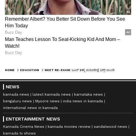
HOME
EDUCATION
NEET RE-EXAM: ಜೂನ್ 21ಕ್ಕೆ ಮರುಪರೀಕ್ಷೆ ಫಿಕ್ಸ್! ಮುಂದಿನ ವರ್ಷದಿಂದ NEET ಪರೀಕ್ಷೆಯಲ್ಲಿ ಮಹತ್ವದ ಬದಲಾವಣೆ
NEWS
kannada news
latest kannada news
karnataka news
bengaluru news
Mysore news
india news in kannada
international news in kannada
ENTERTAINMENT NEWS
Kannada Cinema News
kannada movies review
sandalwood news
kannada tv shows