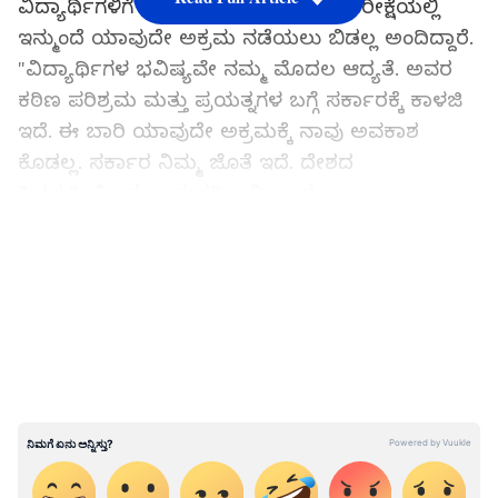
ವಿದ್ಯಾರ್ಥಿಗಳಿಗೆ ಭರವಸೆ ನೀಡಿದ ಪ್ರಧಾನ್, ಪರೀಕ್ಷೆಯಲ್ಲಿ
ಇನ್ಮುಂದೆ ಯಾವುದೇ ಅಕ್ರಮ ನಡೆಯಲು ಬಿಡಲ್ಲ ಅಂದಿದ್ದಾರೆ.
"ವಿದ್ಯಾರ್ಥಿಗಳ ಭವಿಷ್ಯವೇ ನಮ್ಮ ಮೊದಲ ಆದ್ಯತೆ. ಅವರ
ಕಠಿಣ ಪರಿಶ್ರಮ ಮತ್ತು ಪ್ರಯತ್ನಗಳ ಬಗ್ಗೆ ಸರ್ಕಾರಕ್ಕೆ ಕಾಳಜಿ
ಇದೆ. ಈ ಬಾರಿ ಯಾವುದೇ ಅಕ್ರಮಕ್ಕೆ ನಾವು ಅವಕಾಶ
ಕೊಡಲ್ಲ. ಸರ್ಕಾರ ನಿಮ್ಮ ಜೊತೆ ಇದೆ. ದೇಶದ
ಹಿತದೃಷ್ಟಿಯಿಂದ ನಾವು ಕಠಿಣ ನಿರ್ಧಾರ
ತೆಗೆದುಕೊಳ್ಳಬೇಕಾಯ್ತು. ನಮಗೆ ತುಂಬಾ ಬೇಸರವಿದೆ" ಅಂತ
LATEST VIDEOS
ಪ್ರಧಾನ್ ಹೇಳಿದ್ದಾರೆ.
ಸಚಿವರಿಂದ ಪೇಪರ್ ಲೀಕ್ ಒಪ್ಪಿಗೆ
ಪತ್ರಿಕಾಗೋಷ್ಠಿಯಲ್ಲಿ ಮಾತನಾಡಿದ ಶಿಕ್ಷಣ ಸಚಿವರು, 'ಗೆಸ್
ಪೇಪರ್‌'ಗಳ ಹೆಸರಲ್ಲಿ ಪ್ರಶ್ನೆಗಳು ಹೊರಹೋಗಿವೆ ಅನ್ನೋದನ್ನ
ಒಪ್ಪಿಕೊಂಡಿದ್ದಾರೆ. "ಗೆಸ್ ಪೇಪರ್‌ಗಳ ನೆಪದಲ್ಲಿ ಪ್ರಶ್ನೆಗಳು
ಲೀಕ್ ಆಗಿವೆ" ಅಂತ ಪ್ರಧಾನ್ ಹೇಳಿದ್ದಾರೆ.