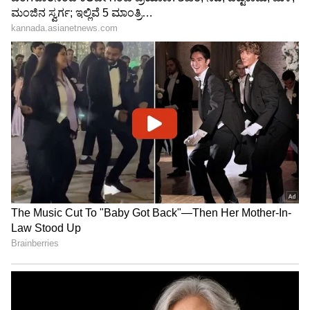
Trade Deal | Party Rounds
5 ಮತ್ತು 8ನೇ ತರಗತಿ ಬೋರ್ಡ್ ಪರೀಕ್ಷೆ ವಿಚಾರಣೆ,
ಅಫಿಡವಿಟ್ ಸಲ್ಲಿಸಲು ಸರ್ಕಾರಕ್ಕೆ‌ ಸೂಚನೆ
ಬೋರ್ಡ್‌ ಪರೀಕ್ಷೆ ಭಯ ಹೋಗಲಾಡಿಸಲು
ಅನುಕೂಲ:
ಇನ್ನು ಪ್ರಾಥಮಿಕ ಮತ್ತು ಹಿರಿಯ ಪ್ರಾಥಮಿಕ
ಹಂತದ ಎರಡು ಮೇಲ್ಪಟ್ಟದ ತರಗತಿಗಳಾದ 5ನೇ ಮತ್ತು 8ನೇ
ತರಗತಿಗೆ ಬೋರ್ಡ್‌ ಪರೀಕ್ಷೆ ನಡೆಸುವುದಕ್ಕೆ ಸರ್ಕಾರ