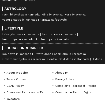
science and tech news
ASTROLOGY
rashi bhavishya in kannada
dina bhavishya
vara bhavishya
vastu shastra in kannada
karnataka festivals
LIFESTYLE
Lifestyle news in kannada
food recipes in kannada
health tips in kannada
kitchen tips in kannada
EDUCATION & CAREER
job news in kannada
Private Jobs
bank jobs in karnataka
Government jobs in karnataka
Central Govt Jobs in Kannada
IT Jobs
About Website
About Tv
Terms Of Use
Privacy Policy
CSAM Policy
Complaint Redressal - Website
Complaint Redressal - TV
Compliance Report Digital
Investors