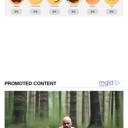
ABOUT THE AUTHOR
Sathish Kumar KH
SK
ವಿಜಯನಗರ ಜಿಲ್ಲೆ ಕಂದಗಲ್‌ಪುರ ಗ್ರಾಮದವನು ಮೂಲತಃ ಶಿಕ್ಷಕ.
ಆದರೆ, ಆಕರ್ಷಿಸಿದ್ದು ಪತ್ರಿಕೋದ್ಯಮ. ಎಂಟು ವರ್ಷಗಳಿಂದ
ಪ್ರಜಾವಾಣಿ, ವಿಜಯವಾಣಿ ನಂತರ ಇದೀಗ ಏಷ್ಯಾನೆಟ್ ಕನ್ನಡದಲ್ಲಿ
ಕಾರ್ಯನಿರ್ವಹಿಸುತ್ತಿದ್ದೇನೆ. ಕರ್ನಾಟಕ ರಾಜಕಾರಣ ನೆಚ್ಚಿನ ಕ್ಷೇತ್ರ.
ಶಿಕ್ಷಣ
ಡಿಜಿಟಲ್ ಮಾಧ್ಯಮಕ್ಕನುಗುಣವಾಗಿ ಶಿಕ್ಷಣ, ಆರೋಗ್ಯ, ಸಿನಿಮಾ
ಸುದ್ದಿಗಳನ್ನೂ ಬರೆಯುತ್ತೇನೆ. ಕ್ರಿಕೆಟ್, ಕೃಷಿ ಇಷ್ಟ. ಓದು ನೆಚ್ಚಿನ
Published :
Mar 15 2023, 05:53 PM IST
ಹವ್ಯಾಸ.