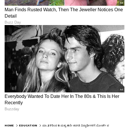
HOME
EDUCATION
ಮಾ.27ರಿಂದ 5 ಮತ್ತು 8ನೇ ತರಗತಿ ವಿದ್ಯಾರ್ಥಿಗಳಿಗೆ ಬೋರ್ಡ್‌ ಪರೀಕ್ಷೆ: ಹೈಕೋರ್ಟ್ ಆದೇಶದಲ್ಲಿ ಖುಷಿ ವಿಚಾರವೂ ಇದೆ