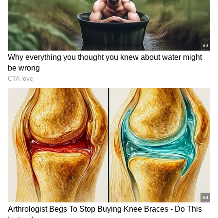
ವಿದ್ಯಾರ್ಥಿಗಳನ್ನ ಫೇಲ್‌ ಮಾಡುವಂತಿಲ್ಲ:
ರಾಜ್ಯದಾದ್ಯಂತ
ಎರಡೂ ತರಗತಿಗಳಿಗೆ ಬೋರ್ಡ್‌ ಪರೀಕ್ಷೆಯನ್ನು ನಡೆಸಲು
ಹೈಕೋರ್ಟ್‌ ಅನುಮತಿಯನ್ನು ನೀಡಿದೆ. ಆದರೆ, ಇದರಲ್ಲಿ
DOWNLOAD APP
ವಿದ್ಯಾರ್ಥಿಗಳು ಹಾಗೂ ಪೋಷಕರಿಗೆ ಸಂತಸ ಆಗುವಂತಹ
ಒಂದು ವಿಚಾರವೂ ಕೂಡ ಇದರಲ್ಲಿದೆ. ಮಾ.27ರಿಂದ
ಪರೀಕ್ಷೆಯನ್ನು ನಡೆಸಬೇಕು. ಕೂಡಲೇ ಪರೀಕ್ಷಾ
ವೇಳಾಪಟ್ಟಿಯನ್ನು ಸಿದ್ಧಪಡಿಸಿ ಎಂದು ಸೂಚನೆ ನೀಡಿದೆ.
ಜೊತೆಗೆ, ಪರೀಕ್ಷೆ ಬರೆದ ಯಾವುದೇ ವಿದ್ಯಾರ್ಥಿಗಳನ್ನು
ಅನುತ್ತೀರ್ಣ (ಫೇಲ್‌) ಮಾಡಬಾರದು ಎಂದು ಶಿಕ್ಷಣ ಇಲಾಖೆಗೆ
ನಿರ್ದೇಶನವನ್ನು ನೀಡಿದೆ.
ಮಾ.13ರಿಂದ ಆರಂಭವಾಗಬೇಕಿದ್ದ ಪರೀಕ್ಷೆ:
ಸರ್ಕಾರದ