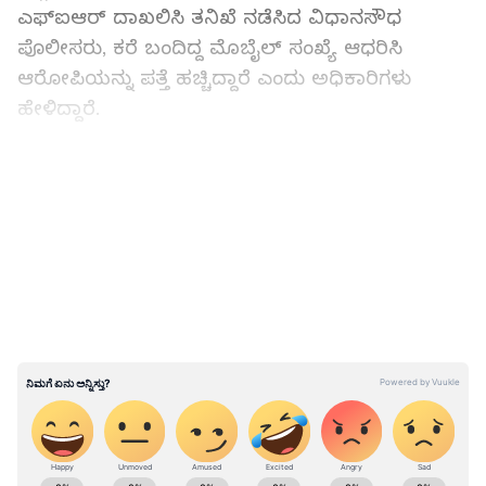
ಎಫ್‌ಐಆರ್‌ ದಾಖಲಿಸಿ ತನಿಖೆ ನಡೆಸಿದ ವಿಧಾನಸೌಧ
ಪೊಲೀಸರು, ಕರೆ ಬಂದಿದ್ದ ಮೊಬೈಲ್‌ ಸಂಖ್ಯೆ ಆಧರಿಸಿ
ಆರೋಪಿಯನ್ನು ಪತ್ತೆ ಹಚ್ಚಿದ್ದಾರೆ ಎಂದು ಅಧಿಕಾರಿಗಳು
ಹೇಳಿದ್ದಾರೆ.
ಬೆಂಗಳೂರು: ಮಾದಕ ವ್ಯಸನ ಮುಕ್ತಿ ಕೇಂದ್ರದ
LATEST VIDEOS
ಮುಖ್ಯಸ್ಥನಿಂದಲೇ ಡ್ರಗ್ಸ್‌ ಮಾರಾಟ..!
ABOUT THE AUTHOR