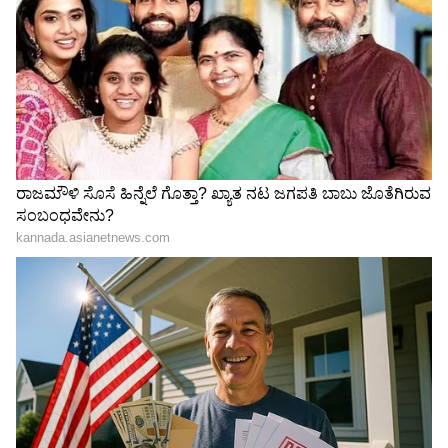
ಮನುಷ್ಯಳೇ ಅಲ್ಲದ ಸುಂದರಿ
ಒಂದು ತಿಂಗಳು ವೆಬ್ ಸೀರಿಸ್
ಜೊತೆ ಮಾಡಬಾರದ್ದೆಲ್ಲಾ ಮಾಡಿ 2
ನೋಡಿ ಪತ್ನಿ ಹತ್ಯೆ, ₹12 ಲಕ್ಷ ಜೊತೆ
ಲಕ್ಷ ಕಳಕೊಂಡ ಬೆಂಗಳೂರು
ಪರಾರಿಯಾದ ಪತಿ ಅರೆಸ್ಟ್ ಆಗಿದ್ದು
ಯುವಕ
ಹೇಗೆ?
ಹುಡುಗಿಗೆ ಗಾಳ ಹಾಕಲು 50
ಪನೀರ್ ಪ್ರಿಯರಿಗೆ ಶಾಕ್​: ಇನ್ಮುಂದೆ
ಸಾವಿರ, ಮಗು ಮಾಡಿ ಕೈಬಿಡಲು 5
ಮಾರಿದ್ರೆ ಜೈಲು ಶಿಕ್ಷೆ! 'ಮಹಾ'
ಲಕ್ಷ: ಯುವಕ ಏನೇನು ಹೇಳಿದ್ದಾನೆ
ನಿರ್ಧಾರ- ಏನಿದು Analogue
ಕೇಳಿ
Paneer
LATEST VIDEOS