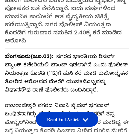
ಖಾಸಗಿ ಕಾಲೇಜಿನ ಬಿಕಾಂ ಓದುತ್ತಿರುವ ವೈಭವ್‌, ತನ್ನ
ಪೋಷಕರ ಜತೆ ನೆಲೆಸಿದ್ದಾನೆ. ಐದು ವರ್ಷಗಳಿಂದ
ಮಾನಸಿಕ ಕಾಯಿಲೆಗೆ ಆತ ವೈದ್ಯಕೀಯ ಚಿಕಿತ್ಸೆ
ಪಡೆಯುತ್ತಿದ್ದಾನೆ. ನಗರ ಪೊಲೀಸ್‌ ನಿಯಂತ್ರಣ
ಕೊಠಡಿಗೆ ಗುರುವಾರ ನಸುಕಿನ 2.40ಕ್ಕೆ ಕರೆ ಮಾಡಿದ
ಆರೋಪಿ
ಬೆಂಗಳೂರು(ಜೂ.03):
ನಗರದ ಭಾರತೀಯ ರಿಸರ್ವ್‌
ಬ್ಯಾಂಕ್‌ ಕಚೇರಿಯಲ್ಲಿ ಬಾಂಬ್‌ ಇಡಲಾಗಿದೆ ಎಂದು ಪೊಲೀಸ್‌
ನಿಯಂತ್ರಣ ಕೊಠಡಿ (112)ಗೆ ಹುಸಿ ಕರೆ ಮಾಡಿ ಕುಚೋದ್ಯತನ
ತೋರಿದ ಆರೋಪದ ಮೇರೆಗೆ ಯುವಕನೊಬ್ಬನನ್ನು
ವಿಧಾನಸೌಧ ಠಾಣೆ ಪೊಲೀಸರು ಬಂಧಿಸಿದ್ದಾರೆ.
ರಾಜರಾಜೇಶ್ವರಿ ನಗರದ ನಿವಾಸಿ ವೈಭವ್‌ ಭಗವಾನ್‌
ಬಂಧಿತನಾಗಿದ್ದು, ಪೊಲೀಸ್‌ ನಿಯಂತ್ರಣ ಕೊಠಡಿಗೆ ತನ್ನ
Read Full Article
ಮೊಬೈಲ್‌ನಿಂದ ಗುರುವಾರ ನಸುಕಿನಲ್ಲಿ ಆತ ಕರೆ ಮಾಡಿದ್ದ. ಈ
ಬಗ್ಗೆ ನಿಯಂತ್ರಣ ಕೊಠಡಿ ಪಿಎಸ್‌ಐ ನೀಡಿದ ದೂರಿನ ಮೇರೆಗೆ