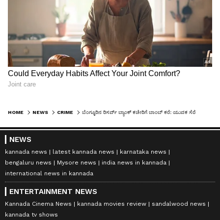
HOME
NEWS
CRIME
ಬೆಂಗ್ಳೂರಿನ ರಿಸರ್ವ್‌ ಬ್ಯಾಂಕ್‌ ಕಚೇರಿಗೆ ಬಾಂಬ್‌ ಕರೆ: ಯುವಕ ಸೆರೆ
NEWS
kannada news
latest kannada news
karnataka news
bengaluru news
Mysore news
india news in kannada
international news in kannada
ENTERTAINMENT NEWS
Kannada Cinema News
kannada movies review
sandalwood news
kannada tv shows