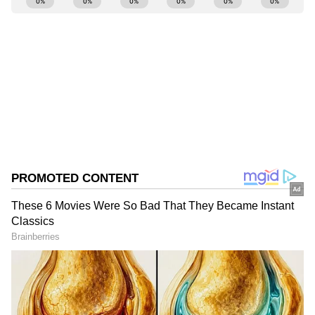
Kannadaprabha News
KN
1967ರ ನವೆಂಬರ್ 4ರಂದು ಆರಂಭವಾದ ಕನ್ನಡಪ್ರಭ ಕನ್ನಡ
ಪತ್ರಿಕೋದ್ಯಮದಲ್ಲಿಯೇ ವಿಶೇಷ ಛಾಪು ಮೂಡಿಸಿದ ಕನ್ನಡ ದಿನ
ಪತ್ರಿಕೆ. ದೇಶ, ವಿದೇಶ, ವಾಣಿಜ್ಯ, ಕ್ರೀಡೆ, ಮನೋರಂಜನೆ ಸೇರಿ
ವೈವಿಧ್ಯಮಯ ಸುದ್ದಿಗಳ ಹೂರಣ ಹೊತ್ತು ತರುವ ಕನ್ನಡಪ್ರಭ,
ಬೆಂಗಳೂರು
ಕನ್ನಡಿಗರ ಅಸ್ಮಿತೆಯ ಸಂಕೇತ. ಸದಾ ಕರುನಾಡು, ನುಡಿ, ಸಂಸ್ಕೃತಿ
ಪರ ಧ್ವನಿ ಎತ್ತುವ ಕನ್ನಡಪ್ರಭ ದಿನ ಪತ್ರಿಕೆಯಲ್ಲಿ ಪ್ರಕಟಗೊಳ್ಳುವ
ಸುದ್ದಿಗಳು ಸುವರ್ಣ ನ್ಯೂಸ್ ವೆಬ್‌ಸೈಟಲ್ಲೂ ಲಭ್ಯ.