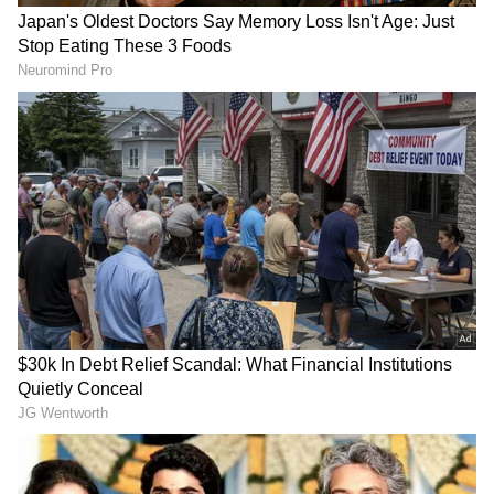
ಈ ಮಾಹಿತಿ ಮೇರೆಗೆ ನಗರದ ನೃಪತುಂಗ ರಸ್ತೆಯಲ್ಲಿರುವ
ಆರ್‌ಬಿಐ ಕಚೇರಿಗೆ ತೆರಳಿ ಪೊಲೀಸರು ಪರಿಶೀಲಿಸಿದಾಗ
ಇದೊಂದು ಹುಸಿ ಕರೆ ಎಂಬುದು ಗೊತ್ತಾಗಿದೆ. ಬಳಿಕ
ನಿಯಂತ್ರಣ ಕೊಠಡಿಯ ಪಿಎಸ್‌ಐ ದೂರು ಆಧರಿಸಿ ತನಿಖೆ
ನಡೆಸಲಾಯಿತು ಎಂದು ಅಧಿಕಾರಿಗಳು ತಿಳಿಸಿದ್ದಾರೆ.
RECOMMENDED STORIES