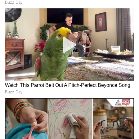
ತೆಗೆದುಕೊಂಡು ಕಳ್ಳತನ ಮಾಡುತ್ತಿದ್ದರು. ಕದ್ದ ಮಾಲುಗಳನ್ನು
RECOMMENDED STORIES
ಪರಿಚಿತರ ಮೂಲಕ ವಿಲೇವಾರಿ ಮಾಡಿ ಬಂದ ಹಣದಿಂದ
ಮೋಜು-ಮಸ್ತಿ ಮಾಡುತ್ತಿದ್ದರು. ಹಣ ಖಾಲಿಯಾದ ಬಳಿಕ
ಮತ್ತೆ ತನ್ನ ಕಳ್ಳತನ ಚಾಳಿ ಮುಂದುವರೆಸುತ್ತಿದ್ದರು ಎಂಬುದು
ವಿಚಾರಣೆಯಿಂದ ತಿಳಿದು ಬಂದಿದೆ ಎಂದು ಅಧಿಕಾರಿಗಳು
ತಿಳಿಸಿದ್ದಾರೆ.
ಪೊಲೀಸರಿಗೇ ಚಾಲೆಂಜ್ ಹಾಕಿದ
ಕೂದಲು, ನಿಂಬೆ, ಮೇಕೆ ತಲೆ,
ಭೂಪ​: 25 ಬಾಂಗ್ಲಾದವರ
ಚಿನ್ನದ ತಾಳಿ..! ತುಮಕೂರಿನ
ಕಳಿಸಿದ್ದೇನೆ, ಪತ್ತೆ ಹಚ್ಚಿ ಎಂದು
ಬನವಾಸಿ ಆಂಜನೇಯ ದೇಗುಲದ
ವಿಡಿಯೋ- ಬಳಿಕ ಏನಾಯ್ತು
ಬಳಿ ವಾಮಾಚಾರಕ್ಕೆ ಬೆಚ್ಚಿಬಿದ್ದ
ಸ್ಥಳೀಯರು