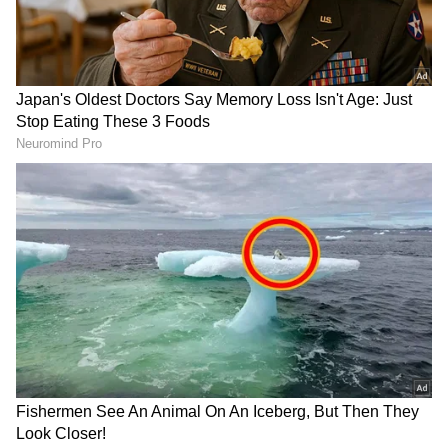
ವಿಶೇಷ ವರದಿಗಳು ಮತ್ತು ನೇರ ಪ್ರಸಾರಗಳೊಂದಿಗೆ
ಈ ಹಿಂದೆ 17 ಪ್ರಕರಣಗಳು ಹಾಗೂ ಆರೋಪಿ ರವಿ ವಿರುದ್ಧ 9
(
kannada news live
) ಸಂಪೂರ್ಣ ಮಾಹಿತಿ ಒಂದೇ
ಪ್ರಕರಣಗಳು ದಾಖಲಾಗಿವೆ. ಹಲವು ಪ್ರಕರಣಗಳಲ್ಲಿ ಜೈಲು
ಕ್ಲಿಕ್‌ನಲ್ಲಿ ಲಭ್ಯ. ಏಷ್ಯಾನೆಟ್ ಸುವರ್ಣ ನ್ಯೂಸ್ ಅಧಿಕೃತ
ಸೇರಿದ್ದ ಆರೋಪಿಗಳು, ಜಾಮೀನು ಪಡೆದು ಹೊರಬಂದ
ಆ್ಯಪ್ ಡೌನ್‌ಲೋಡ್ ಮಾಡಿ ಹಾಗು ಎಲ್ಲಾ ಅಪ್‌ಡೇಟ್
ಬಳಿಕವೂ ತಮ್ಮ ಹಳೇ ಚಾಳಿ ಮುಂದುವರೆಸಿದ್ದರು ಎಂಬುದು
ಗಳನ್ನು ಪಡೆಯಿರಿ
ವಿಚಾರಣೆಯಿಂದ ತಿಳಿದು ಬಂದಿದೆ.
ಮೋಜು-ಮಸ್ತಿಗಾಗಿ ಕಳ್ಳತನ
ಆರೋಪಿಗಳಿಗೆ ಮದ್ಯ, ಹೆಂಗಸರ ಚಟವಿದ್ದು, ತಮ್ಮ ಮೋಜು-
ಮಸ್ತಿಗೆ ಹಣ ಹೊಂದಿಸಲು ಅಪರಾಧ ಕೃತ್ಯಗಳಲ್ಲಿ ತೊಡಗಿದ್ದರು.
ಆರೋಪಿಗಳು ನಗರದ ವಿವಿಧೆಡೆ ಸುತ್ತಾಡಿ ಬೀಗ ಹಾಕಿದ
ಮನೆಗಳನ್ನು ಟಾರ್ಗೆಟ್‌ ಮಾಡಿ ಬೀಗ ಮುರಿದು ಕಳ್ಳತನ
ಮಾಡುತ್ತಿದ್ದರು. ಕೆಲ ಪ್ರಕರಣಗಳಲ್ಲಿ ಮನೆಯವರು ಬಾಗಿಲ
ಬೀಗದ ಕೀಗಳನ್ನು ಹೂಕುಂಡ ಅಥವಾ ಚಪ್ಪಲಿ ಸ್ಟ್ಯಾಂಡ್‌ಗಳಲ್ಲಿ
ಬಚ್ಚಿಡುವುದನ್ನು ನೋಡಿಕೊಂಡು ಬಳಿಕ ಅದೇ ಕೀ