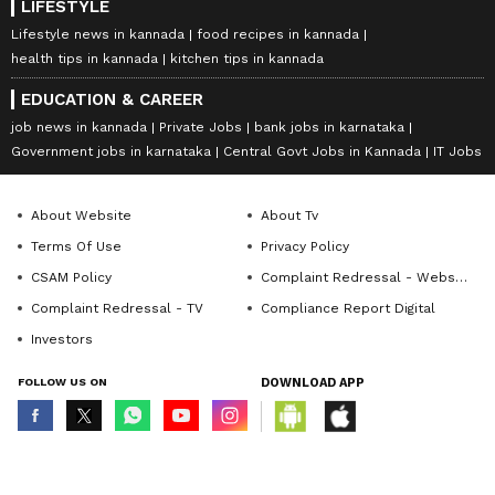
LIFESTYLE
Lifestyle news in kannada
food recipes in kannada
health tips in kannada
kitchen tips in kannada
EDUCATION & CAREER
job news in kannada
Private Jobs
bank jobs in karnataka
Government jobs in karnataka
Central Govt Jobs in Kannada
IT Jobs
About Website
About Tv
Terms Of Use
Privacy Policy
CSAM Policy
Complaint Redressal - Website
Complaint Redressal - TV
Compliance Report Digital
Investors
FOLLOW US ON
DOWNLOAD APP
© Copyright 2026 Asianxt Digital Technologies Private Limited (Formerly
known as Asianet News Media & Entertainment Private Limited) | All Rights
Reserved