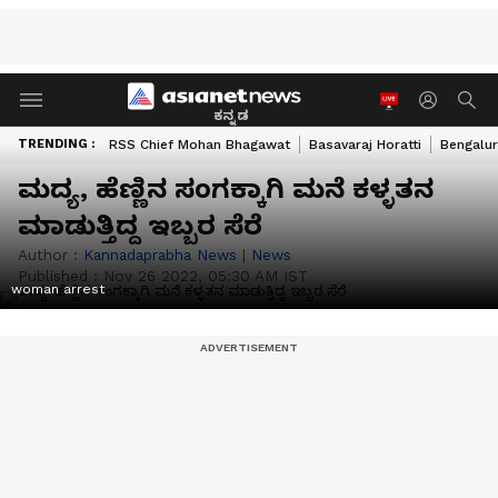
ಕನ್ನಡ
TRENDING :
RSS Chief Mohan Bhagawat
Basavaraj Horatti
Bengalur
ಮದ್ಯ, ಹೆಣ್ಣಿನ ಸಂಗಕ್ಕಾಗಿ ಮನೆ ಕಳ್ಳತನ
ಮಾಡುತ್ತಿದ್ದ ಇಬ್ಬರ ಸೆರೆ
Author :
Kannadaprabha News
|
News
Published :
Nov 26 2022, 05:30 AM IST
woman arrest