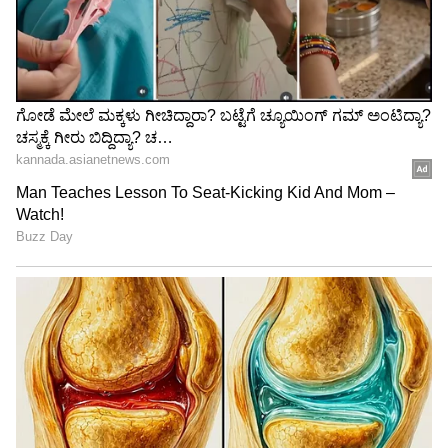
ನೇಣಿಗೆ ಕೊರಳೊಡ್ಡಿದ ಉಡುಪಿಯ
ಮನುಷ್ಯಳೇ ಅಲ್ಲದ ಸುಂದರಿ
ಖ್ಯಾತ ಮಾಡೆಲ್​: ಜೀವ
ಜೊತೆ ಮಾಡಬಾರದ್ದೆಲ್ಲಾ ಮಾಡಿ 2
ಕೊನೆಗಾಣಿಸಿದ್ಯಾಕೆ ಕೃತಿ ಬಂಗೇರಾ
ಲಕ್ಷ ಕಳಕೊಂಡ ಬೆಂಗಳೂರು
ಯುವಕ
LATEST VIDEOS
"ರಾಜಕೀಯ ಬೇಡ, ಸಿನಿಮಾನೇ ಪ್ರಾಣ":
ಕನಕೋತ್ಸವದಲ್ಲಿ ರಿಷಬ್ ಶೆಟ್ಟಿ | Rishab
Shetty speech | Suvarna News
ಶೇ.50 ರಿಂದ ಶೇ.18 ಕ್ಕೆ TAX ಇಳಿಕೆ: ಮೋದಿ-
ಟ್ರಂಪ್ ಐತಿಹಾಸಿಕ ಒಪ್ಪಂದ | India US
Trade Deal | Party Rounds