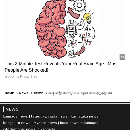
HOME
NEWS
CRIME
ಮದ್ಯ, ಹೆಣ್ಣಿನ ಸಂಗಕ್ಕಾಗಿ ಮನೆ ಕಳ್ಳತನ ಮಾಡುತ್ತಿದ್ದ ಇಬ್ಬರ ಸೆರೆ
NEWS
kannada news
latest kannada news
karnataka news
bengaluru news
Mysore news
india news in kannada
international news in kannada