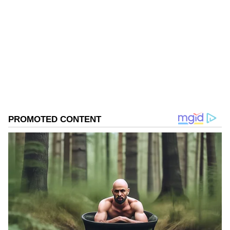
Kannadaprabha News
KN
1967ರ ನವೆಂಬರ್ 4ರಂದು ಆರಂಭವಾದ ಕನ್ನಡಪ್ರಭ ಕನ್ನಡ
ಪತ್ರಿಕೋದ್ಯಮದಲ್ಲಿಯೇ ವಿಶೇಷ ಛಾಪು ಮೂಡಿಸಿದ ಕನ್ನಡ ದಿನ
ಪತ್ರಿಕೆ. ದೇಶ, ವಿದೇಶ, ವಾಣಿಜ್ಯ, ಕ್ರೀಡೆ, ಮನೋರಂಜನೆ ಸೇರಿ
ವೈವಿಧ್ಯಮಯ ಸುದ್ದಿಗಳ ಹೂರಣ ಹೊತ್ತು ತರುವ ಕನ್ನಡಪ್ರಭ,
ದಾವಣಗೆರೆ
ಕನ್ನಡಿಗರ ಅಸ್ಮಿತೆಯ ಸಂಕೇತ. ಸದಾ ಕರುನಾಡು, ನುಡಿ, ಸಂಸ್ಕೃತಿ
ಕೊಲೆ
ಪರ ಧ್ವನಿ ಎತ್ತುವ ಕನ್ನಡಪ್ರಭ ದಿನ ಪತ್ರಿಕೆಯಲ್ಲಿ ಪ್ರಕಟಗೊಳ್ಳುವ
ಸುದ್ದಿಗಳು ಸುವರ್ಣ ನ್ಯೂಸ್ ವೆಬ್‌ಸೈಟಲ್ಲೂ ಲಭ್ಯ.