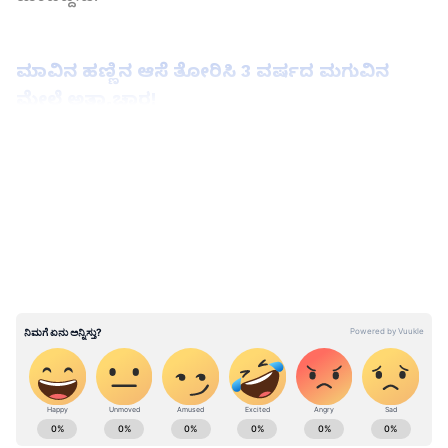
ಮಾವಿನ ಹಣ್ಣಿನ ಆಸೆ ತೋರಿಸಿ 3 ವರ್ಷದ ಮಗುವಿನ
ಮೇಲೆ ಅತ್ಯಾಚಾರ!
LATEST VIDEOS
ABOUT THE AUTHOR