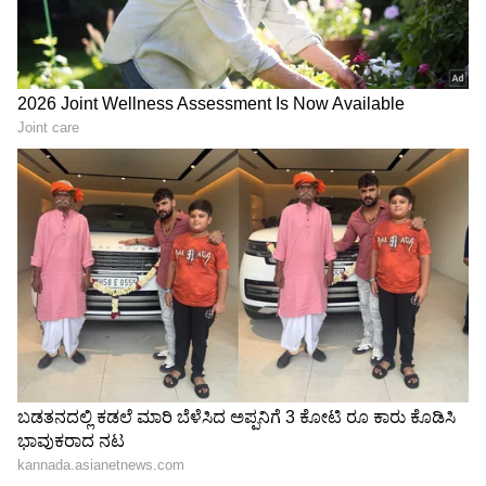
Nagarbhavi schoking:
ನೀನು ಕೊಲ್ಲದಿದ್ರೆ ಗಂಡನ ನಾನೇ
ಬಿರಿಯಾನಿಗೆ ಚಟ್ನಿ ಕೊಡದಿದ್ದಕ್ಕೆ
ಹ*ತ್ಯೆ ಮಾಡ್ತೀನಿ: ಲವರ್‌ಗೆ
ಸಿಬ್ಬಂದಿಗೆ ಹಿಗ್ಗಾಮುಗ್ಗಾ ಥಳಿಸಿದ
ಮೆಸೇಜ್‌ ಕಳುಹಿಸಿದ ಮಹಿಳೆ
ಪುಂಡರು!
ಬೆಂಗಳೂರಲ್ಲಿ ಪಾಪಿ ಪತಿಯಿಂದ
ಅವನು ಸತ್ತರೂ ಹೆಂಡತಿಯ ಪತ್ತೆ
ಪೈಶಾಚಿಕ ಕೃತ್ಯ.. ಪತ್ನಿಯ ಜೀವ
ಇಲ್ಲ: ಸೂಸೈಡ್​​ ಕೇಸ್​​ನಲ್ಲಿ ಟ್ವಿಸ್ಟ್​
ತೆಗೆದು ಮೋರಿಗೆ ಎಸೆದ! ಕಾರಣ?
ಮೇಲೆ ಟ್ವಿಸ್ಟ್!
LATEST VIDEOS