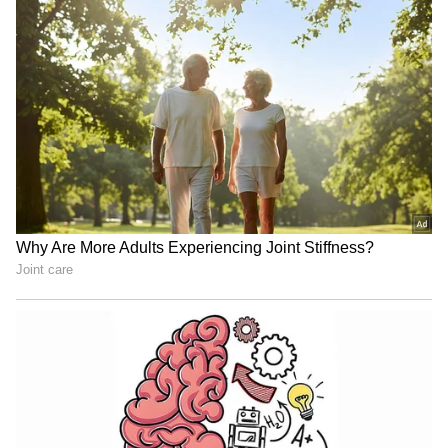
"ರಾಜಕೀಯ ಬೇಡ, ಸಿನಿಮಾನೇ ಪ್ರಾಣ":
ಕನಕೋತ್ಸವದಲ್ಲಿ ರಿಷಬ್ ಶೆಟ್ಟಿ | Rishab
Shetty speech | Suvarna News
ಶೇ.50 ರಿಂದ ಶೇ.18 ಕ್ಕೆ TAX ಇಳಿಕೆ: ಮೋದಿ-
ಟ್ರಂಪ್ ಐತಿಹಾಸಿಕ ಒಪ್ಪಂದ | India US
Trade Deal | Party Rounds