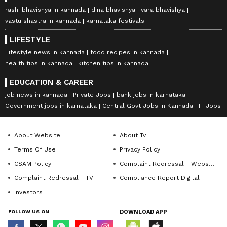
rashi bhavishya in kannada
dina bhavishya
vara bhavishya
vastu shastra in kannada
karnataka festivals
LIFESTYLE
Lifestyle news in kannada
food recipes in kannada
health tips in kannada
kitchen tips in kannada
EDUCATION & CAREER
job news in kannada
Private Jobs
bank jobs in karnataka
Government jobs in karnataka
Central Govt Jobs in Kannada
IT Jobs
About Website
About Tv
Terms Of Use
Privacy Policy
CSAM Policy
Complaint Redressal - Website
Complaint Redressal - TV
Compliance Report Digital
Investors
FOLLOW US ON
DOWNLOAD APP