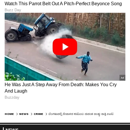
HOME
NEWS
CRIME
ಬೆಂಗಳೂರಲ್ಲಿ ನೇಪಾಳದ ಕುಟುಂಬ ದುರಂತ ಅಂತ್ಯ: ರಾತ್ರಿ ಊಟ ಮಾಡಿ ಮಲಗಿದವರು ಮೇಲೇಳಲಿಲ್ಲ