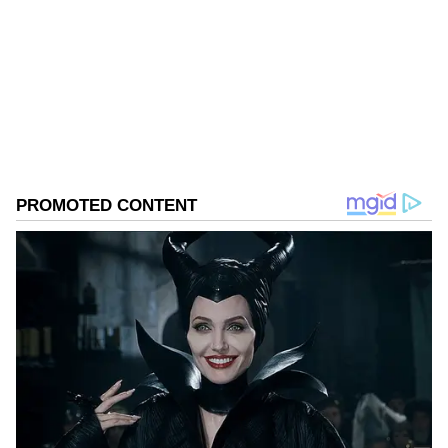
ವಿಜಯನಗರ ಜಿಲ್ಲೆ ಕಂದಗಲ್‌ಪುರ ಗ್ರಾಮದವನು ಮೂಲತಃ ಶಿಕ್ಷಕ.
ಆದರೆ, ಆಕರ್ಷಿಸಿದ್ದು ಪತ್ರಿಕೋದ್ಯಮ. ಎಂಟು ವರ್ಷಗಳಿಂದ
ಪ್ರಜಾವಾಣಿ, ವಿಜಯವಾಣಿ ನಂತರ ಇದೀಗ ಏಷ್ಯಾನೆಟ್ ಕನ್ನಡದಲ್ಲಿ
ಕಾರ್ಯನಿರ್ವಹಿಸುತ್ತಿದ್ದೇನೆ. ಕರ್ನಾಟಕ ರಾಜಕಾರಣ ನೆಚ್ಚಿನ ಕ್ಷೇತ್ರ.
ಬೆಂಗಳೂರು
ಡಿಜಿಟಲ್ ಮಾಧ್ಯಮಕ್ಕನುಗುಣವಾಗಿ ಶಿಕ್ಷಣ, ಆರೋಗ್ಯ, ಸಿನಿಮಾ
ಕುಟುಂಬ
ಸುದ್ದಿಗಳನ್ನೂ ಬರೆಯುತ್ತೇನೆ. ಕ್ರಿಕೆಟ್, ಕೃಷಿ ಇಷ್ಟ. ಓದು ನೆಚ್ಚಿನ
Published :
Sep 17 2023, 11:17 AM IST
ಹವ್ಯಾಸ.