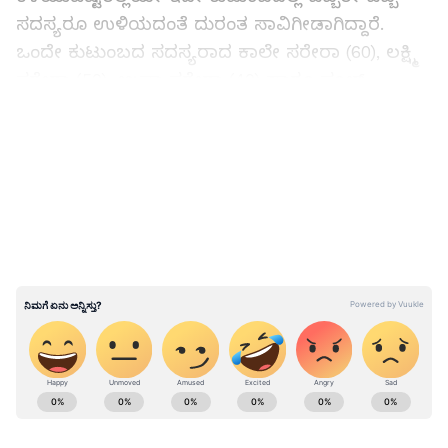
ಸದಸ್ಯರೂ ಉಳಿಯದಂತೆ ದುರಂತ ಸಾವಿಗೀಡಾಗಿದ್ದಾರೆ.
ಒಂದೇ ಕುಟುಂಬದ ಸದಸ್ಯರಾದ ಕಾಲೇ ಸರೇರಾ (60), ಲಕ್ಷ್ಮಿ
ಸರೇರಾ (50), ಉಷಾ ಸರೇರಾ (40) ಹಾಗೂ ಪೂಲ್
ಸರೇರಾ(16) ಮೃತ ದುರ್ದೈವಿಗಳು. ಇವರು ನೇಪಾಳ ಮೂಲದ
LATEST VIDEOS
ಕುಟುಂಬದವರಾಗಿದ್ದಾರೆ ಎಂದು ತಿಳಿದುಬಂದಿದೆ.
ಮೈಸೂರು: ಪೊಲೀಸ್ ಅಧಿಕಾರಿಯ ಪುತ್ರನ ಬೈಕ್
ವ್ಹೀಲಿಂಗ್‌ ಹುಚ್ಚಾಟಕ್ಕೆ ಅಮಾಯಕ ಬಲಿ
ABOUT THE AUTHOR
Sathish Kumar KH
SK