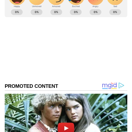
ABOUT THE AUTHOR
Ravi Janekal
RJ
ಪ್ರಸ್ತುತ, ಏಷಿಯಾನೆಟ್ ಸುವರ್ಣನ್ಯೂಸ್‌ನಲ್ಲಿ ಉಪ ಸಂಪಾದಕ.
ಪತ್ರಿಕೋದ್ಯಮದಲ್ಲಿ 8 ವರ್ಷಗಳ ಅನುಭವ. ವಾರ್ತಾ ಮತ್ತು
ಸಾರ್ವಜನಿಕ ಸಂಪರ್ಕ ಇಲಾಖೆಯಲ್ಲಿ ನ್ಯೂಸ್ ಮಾನಿಟರಿಂಗ್ ಆಗಿ
ಹಲವು ವರ್ಷಗಳ ಸೇವೆ, ಕೊರೊನಾ ವಾರಿಯರ್ಸ್ ಅವಾರ್ಡ್,
ರಾಮನಗರ
ಮೂಲತಃ ರಾಯಚೂರು ಜಿಲ್ಲೆಯ ಜಾನೇಕಲ್ ಗ್ರಾಮದವರಾದ ಇವರು
ಕ್ರೈಮ್ ನ್ಯೂಸ್
ದೇವಸ್ಥಾನ
ಕರ್ನಾಟಕ ಸುದ್ದಿ
ಓದು, ಬರೆವಣಿಗೆ ಮತ್ತು ಸಾಹಿತ್ಯಾಸಕ್ತರು.
Published :
Jul 10 2025, 09:44 AM IST
Related Articles
ಕಳ್ಳ-ಕಾಕರಿಗೆ ಸ್ವರ್ಗವಾದ ಬೆಂಗಳೂರು; ಈ ವರ್ಷ 3325
ಕಳ್ಳತನ, 1 ಕೇಸಲ್ಲಿ ಮಾತ್ರ ಶಿಕ್ಷೆ!