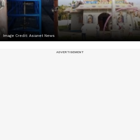
Image Credit:
Asianet News