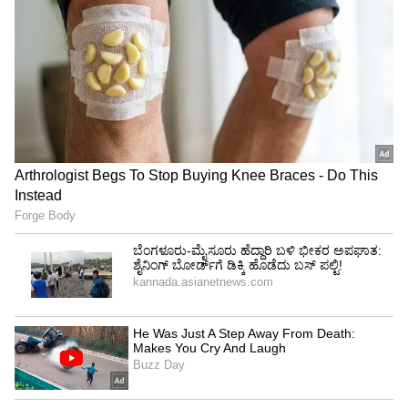
ಭಕ್ತರು ಆಕ್ರೋಶ:
ಈ ಘಟನೆಯಿಂದ ಕನಕಪುರದ ಸ್ಥಳೀಯ ಭಕ್ತರು ಮತ್ತು
ನಾಗರಿಕರು ಆಘಾತಕ್ಕೊೈಗೊಂಡಿದ್ದಾರೆ. ಉಪಮುಖ್ಯಮಂತ್ರಿ
ಡಿ.ಕೆ.ಶಿವಕುಮಾರ್ ಅವರ ಕುಟುಂಬಕ್ಕೆ ಆತ್ಮೀಯವಾದ
ಕೆಂಕೇರಮ್ಮ ದೇವಾಲಯದಲ್ಲಿ ಇಂತಹ ಕೃತ್ಯ ನಡೆದಿರುವುದು
ಭಕ್ತರಲ್ಲಿ ಕೋಪ ಆಕ್ರೋಶವನ್ನು ಸೃಷ್ಟಿಸಿದೆ. ಪೊಲೀಸರು
ಸ್ಥಳೀಯರಿಂದ ಮಾಹಿತಿ ಕಲೆಹಾಕುವ ಜೊತೆಗೆ,
ಆರೋಪಿಗಳನ್ನು ಶೀಘ್ರವಾಗಿ ಬಂಧಿಸಲು ಕಾರ್ಯಾಚರಣೆ
ಆರಂಭಿಸಿದ್ದಾರೆ.