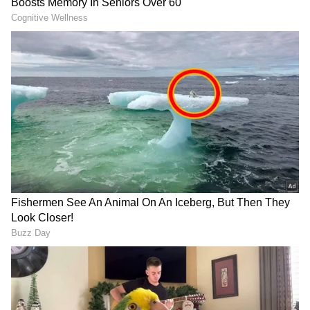
ಗಳನ್ನು ಪಡೆಯಿರಿ
ಇದನ್ನೂ ಓದಿ
: ಕಮ್ಮಿ ಬೆಲೆಗೆ ಚಿನ್ನದಾಸೆ ತೋರಿಸಿ 20
ಕೋಟಿ ವಂಚನೆ, ಸಿಎಂ ಡಿಸಿಎಂ ಜೊತೆ ಫೋಟೋಗಳು,
ಸವಿತಾಳ ವ್ಯವಸ್ಥಿತ ಸಂಚು ಬಯಲು!
ಪೊಲೀಸರು ಸ್ಥಳಕ್ಕೆ ಭೇಟಿ:
ಘಟನೆಯ ಕುರಿತು ಮಾಹಿತಿ ತಿಳಿದ ಕೂಡಲೇ ಕನಕಪುರ ಟೌನ್
ಪೊಲೀಸ್ ಠಾಣೆಯ ಅಧಿಕಾರಿಗಳು ಸ್ಥಳಕ್ಕೆ ಆಗಮಿಸಿ,
ಪರಿಶೀಲನೆ ನಡೆಸಿದ್ದಾರೆ. ದೇವಾಲಯದ ಆವರಣದಲ್ಲಿ
ಸಿಸಿಟಿವಿ ಕ್ಯಾಮೆರಾಗಳಿರುವ ಬಗ್ಗೆ ತನಿಖೆ ನಡೆಸಲಾಗುತ್ತಿದೆ.
RECOMMENDED STORIES