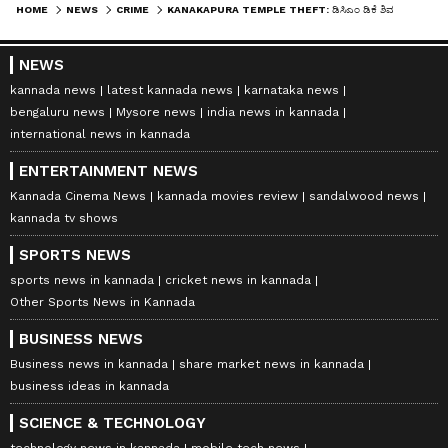
HOME
NEWS
CRIME
KANAKAPURA TEMPLE THEFT: ಡಿಸಿಎಂ ಡಿಕೆ ಶಿವಕುಮಾರ ಮನೆದೇವರು ಕೆಂಕೇರಮ್ಮ ದೇಗುಲ ಕಳ್ಳತನ; ದೇವಿಯ ಮೈಮೇಲಿನ ತಾಳಿ ಚಿನ್ನಾಭರಣ ಕದ್ದ ಖದೀಮರು!
NEWS
kannada news
latest kannada news
karnataka news
bengaluru news
Mysore news
india news in kannada
international news in kannada
ENTERTAINMENT NEWS
Kannada Cinema News
kannada movies review
sandalwood news
kannada tv shows
SPORTS NEWS
sports news in kannada
cricket news in kannada
Other Sports News in Kannada
BUSINESS NEWS
Business news in kannada
share market news in kannada
business ideas in kannada
SCIENCE & TECHNOLOGY