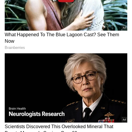
ಹೈ ಲೆವೆಲ್ ಸೆಕ್ಯೂರಿಟಿ ಇರುವ ಹೈಕೋರ್ಟ್
ನ್ಯಾಯಾಧೀಶರ ಮನೆಯಲ್ಲೇ ಚಿನ್ನ ಕಳ್ಳತನ
DOWNLOAD APP
ಕರ್ನಾಟಕ, ಭಾರತ (
India News
) ಮತ್ತು ಜಗತ್ತಿನ
ಕ್ಷಣಕ್ಷಣದ ಕನ್ನಡ ಸುದ್ದಿ (
Kannada News
)
ಅಪ್ಡೇಟ್‌ಗಳಿಗಾಗಿ ಏಷ್ಯಾನೆಟ್ ಸುವರ್ಣ ನ್ಯೂಸ್‌ ಫಾಲೋ
ಮಾಡಿ. ಬ್ರೇಕಿಂಗ್ ಸುದ್ದಿ (
Latest Kannada News
),
ವಿಶೇಷ ವರದಿಗಳು ಮತ್ತು ನೇರ ಪ್ರಸಾರಗಳೊಂದಿಗೆ
(
kannada news live
) ಸಂಪೂರ್ಣ ಮಾಹಿತಿ ಒಂದೇ
ಕ್ಲಿಕ್‌ನಲ್ಲಿ ಲಭ್ಯ. ಏಷ್ಯಾನೆಟ್ ಸುವರ್ಣ ನ್ಯೂಸ್ ಅಧಿಕೃತ
ಆ್ಯಪ್ ಡೌನ್‌ಲೋಡ್ ಮಾಡಿ ಹಾಗು ಎಲ್ಲಾ ಅಪ್‌ಡೇಟ್