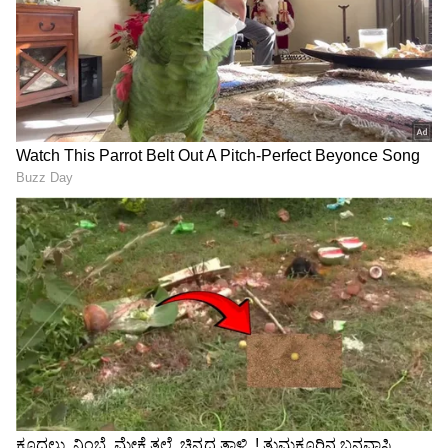
ನೇಣಿಗೆ ಕೊರಳೊಡ್ಡಿದ ಉಡುಪಿಯ
ಮನುಷ್ಯಳೇ ಅಲ್ಲದ ಸುಂದರಿ
ಖ್ಯಾತ ಮಾಡೆಲ್​: ಜೀವ
ಜೊತೆ ಮಾಡಬಾರದ್ದೆಲ್ಲಾ ಮಾಡಿ 2
ಕೊನೆಗಾಣಿಸಿದ್ಯಾಕೆ ಕೃತಿ ಬಂಗೇರಾ
ಲಕ್ಷ ಕಳಕೊಂಡ ಬೆಂಗಳೂರು
ಯುವಕ
ಎಫ್‌ಐಆರ್:
ಕೆಂಕೇರಮ್ಮ ದೇವಾಲಯದ ಟ್ರಸ್ಟ್ ಅಧ್ಯಕ್ಷ ಸಿದ್ದಲಿಂಗಯ್ಯ
ಅವರು ಈ ಸಂಬಂಧ ಕನಕಪುರ ಟೌನ್ ಪೊಲೀಸ್ ಠಾಣೆಯಲ್ಲಿ
ಒಂದು ತಿಂಗಳು ವೆಬ್ ಸೀರಿಸ್
ಹುಡುಗಿಗೆ ಗಾಳ ಹಾಕಲು 50
ದೂರು ದಾಖಲಿಸಿದ್ದಾರೆ. ದೂರಿನಲ್ಲಿ, ದೇವಾಲಯದ
ನೋಡಿ ಪತ್ನಿ ಹತ್ಯೆ, ₹12 ಲಕ್ಷ ಜೊತೆ
ಸಾವಿರ, ಮಗು ಮಾಡಿ ಕೈಬಿಡಲು 5