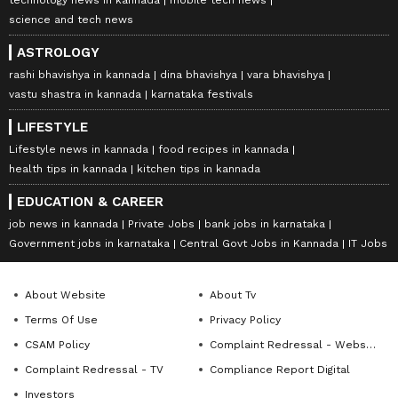
technology news in kannada
mobile tech news
science and tech news
ASTROLOGY
rashi bhavishya in kannada
dina bhavishya
vara bhavishya
vastu shastra in kannada
karnataka festivals
LIFESTYLE
Lifestyle news in kannada
food recipes in kannada
health tips in kannada
kitchen tips in kannada
EDUCATION & CAREER
job news in kannada
Private Jobs
bank jobs in karnataka
Government jobs in karnataka
Central Govt Jobs in Kannada
IT Jobs
About Website
About Tv
Terms Of Use
Privacy Policy
CSAM Policy
Complaint Redressal - Website
Complaint Redressal - TV
Compliance Report Digital
Investors