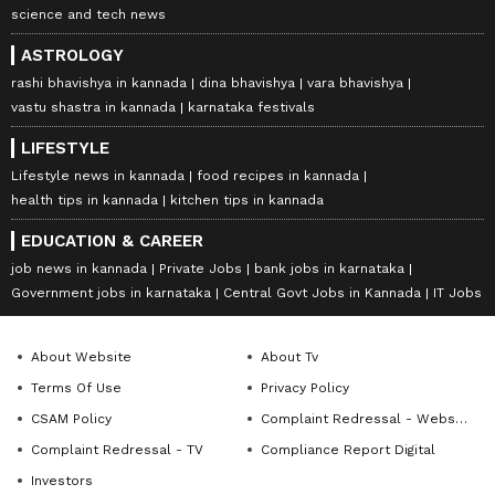
science and tech news
ASTROLOGY
rashi bhavishya in kannada
dina bhavishya
vara bhavishya
vastu shastra in kannada
karnataka festivals
LIFESTYLE
Lifestyle news in kannada
food recipes in kannada
health tips in kannada
kitchen tips in kannada
EDUCATION & CAREER
job news in kannada
Private Jobs
bank jobs in karnataka
Government jobs in karnataka
Central Govt Jobs in Kannada
IT Jobs
About Website
About Tv
Terms Of Use
Privacy Policy
CSAM Policy
Complaint Redressal - Website
Complaint Redressal - TV
Compliance Report Digital
Investors