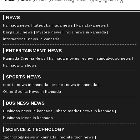
HOME
NEWS
CRIME
ಮಹಿಳೆಯರೇ ಎಚ್ಚರ: ಸರ್ಕಾರಿ ಆಸ್ಪತ್ರೆಯಲ್ಲಿ ಬೆಚ್ಚಿಬೀಳಿಸುವ ಕೃತ್ಯ; ಟಾಯ್ಲೆಟ್‌ನಲ್ಲಿ ಕ್ಯಾಮೆರಾ ಇಟ್ಟು ವಿಡಿಯೋ ರೆಕಾರ್ಡ್, ನೌಕರ ಅರೆಸ್ಟ್
NEWS
kannada news
latest kannada news
karnataka news
bengaluru news
Mysore news
india news in kannada
international news in kannada
ENTERTAINMENT NEWS
Kannada Cinema News
kannada movies review
sandalwood news
kannada tv shows
SPORTS NEWS
sports news in kannada
cricket news in kannada
Other Sports News in Kannada
BUSINESS NEWS
Business news in kannada
share market news in kannada
business ideas in kannada
SCIENCE & TECHNOLOGY
technology news in kannada
mobile tech news