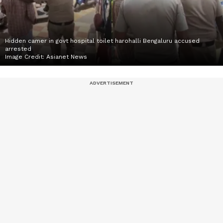
Hidden camer in govt hospital toilet harohalli Bengaluru accused
arrested
Image Credit:
Asianet News