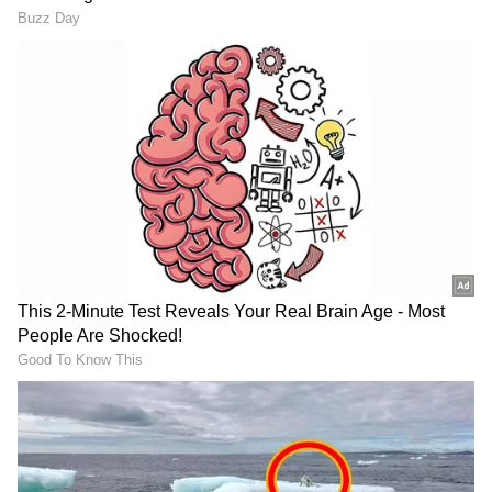
ಸದ್ಯ ಆರೋಪಿಯನ್ನ ಪೊಲೀಸರು ವಶಕ್ಕೆ ಪಡೆದಿದ್ದು ಘಟನೆ
ಸಂಬಂಧ ಆರೋಪಿ ವಿರುದ್ಧ ಹಾರೋಹಳ್ಳಿ ಪೊಲೀಸ್
ಠಾಣೆಯಲ್ಲಿ ಪ್ರಕರಣ ದಾಖಲಾಗಿದೆ. ಕ್ಯಾಮೆರಾದಲ್ಲಿ ಎಷ್ಟು
ವಿಡಿಯೋಗಳು ದಾಖಲಾಗಿವೆ, ಅವುಗಳನ್ನು ಎಲ್ಲಿಗೆ
ಕಳುಹಿಸಲಾಗಿದೆ, ಮತ್ತಾರಾದರೂ ಈ ಕೃತ್ಯದಲ್ಲಿ
ಭಾಗಿಯಾಗಿದ್ದಾರೆಯೇ ಎಂಬ ಎಲ್ಲಾ ಆಯಾಮಗಳಲ್ಲೂ ತನಿಖೆ
ಮುಂದುವರಿದಿದೆ.
RECOMMENDED STORIES