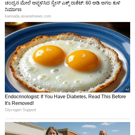
"ರಾಜಕೀಯ ಬೇಡ, ಸಿನಿಮಾನೇ ಪ್ರಾಣ":
ಕನಕೋತ್ಸವದಲ್ಲಿ ರಿಷಬ್ ಶೆಟ್ಟಿ | Rishab
Shetty speech | Suvarna News
ಶೇ.50 ರಿಂದ ಶೇ.18 ಕ್ಕೆ TAX ಇಳಿಕೆ: ಮೋದಿ-
ಟ್ರಂಪ್ ಐತಿಹಾಸಿಕ ಒಪ್ಪಂದ | India US
Trade Deal | Party Rounds