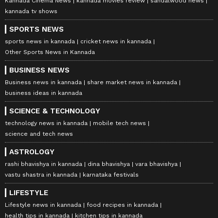
Kannada Cinema News
kannada movies review
sandalwood news
kannada tv shows
SPORTS NEWS
sports news in kannada
cricket news in kannada
Other Sports News in Kannada
BUSINESS NEWS
Business news in kannada
share market news in kannada
business ideas in kannada
SCIENCE & TECHNOLOGY
technology news in kannada
mobile tech news
science and tech news
ASTROLOGY
rashi bhavishya in kannada
dina bhavishya
vara bhavishya
vastu shastra in kannada
karnataka festivals
LIFESTYLE
Lifestyle news in kannada
food recipes in kannada
health tips in kannada
kitchen tips in kannada