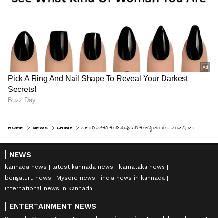
HOME
NEWS
CRIME
ಸರ್ಕಾರಿ ನೌಕರಿ ಕೊಡಿಸುವುದಾಗಿ ಕೋಟ್ಯಂತರ ರೂ. ವಂಚನೆ; ಡಾ ಅಜಯ್ ಸಿಂಗ್ ಮಾಜಿ ಆಪ್ತ ಸಹಾಯಕ ಬಂಧನ
NEWS
kannada news
latest kannada news
karnataka news
bengaluru news
Mysore news
india news in kannada
international news in kannada
ENTERTAINMENT NEWS