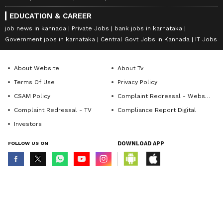
EDUCATION & CAREER
job news in kannada
Private Jobs
bank jobs in karnataka
Government jobs in karnataka
Central Govt Jobs in Kannada
IT Jobs
About Website
About Tv
Terms Of Use
Privacy Policy
CSAM Policy
Complaint Redressal - Website
Complaint Redressal - TV
Compliance Report Digital
Investors
FOLLOW US ON
DOWNLOAD APP
© Copyright 2026 Asianxt Digital Technologies Private Limited (Formerly
known as Asianet News Media & Entertainment Private Limited) | All Rights
Reserved