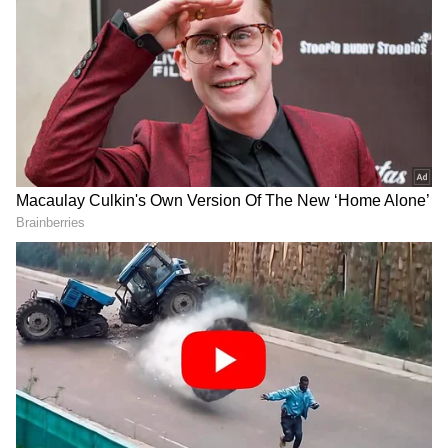
ಕಲಬುರಗಿ ಮಾಜಿ ಸಂಸದ, ಮಲ್ಲಿಕಾರ್ಜುನ ಖರ್ಗೆ
ಪರಮಾಪ್ತ ಇಕ್ಬಾಲ್ ಅಹ್ಮದ್ ಸರಡಗಿ ವಿಧಿವಶ
DOWNLOAD APP