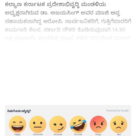
ಕಲ್ಯಾಣ ಕರ್ನಾಟಕ ಪ್ರದೇಶಾಭಿವೃದ್ಧಿ ಮಂಡಳಿಯ
ಅಧ್ಯಕ್ಷರಾಗಿರುವ ಡಾ. ಅಜಯಸಿಂಗ್ ಅವರ ಮಾಜಿ ಆಪ್ತ
ಸಹಾಯಕನಾಗಿದ್ದ ಆರೋಪಿ. ಸಾರ್ವಜನಿಕರಿಗೆ, ಗುತ್ತಿಗೆದಾರರಿಗೆ
ಕಾಮಗಾರಿ ಕೆಲಸ, ಸರ್ಕಾರಿ ನೌಕರಿ ಕೊಡಿಸುವುದಾಗಿ 14.90
ಲಕ್ಷ ರೂಪಾಯಿ ವಂಚಿಸಿದ್ದ ಭೂಪ. ಕಳೆದ 2020ರಿಂದ 2024ರ
40ಕ್ಕೂ ಹೆಚ್ಚು ಜನರಿಗೆ ಕೋಟ್ಯಂತರ ರೂಪಾಯಿ ವಂಚನೆ
ಮಾಡಿರುವ ಆರೋಪಿ.
LATEST VIDEOS