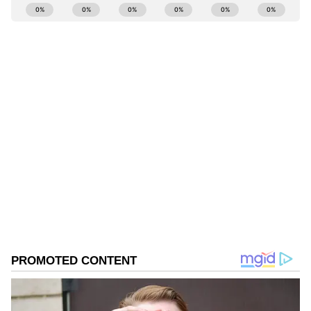
ಕರ್ನಾಟಕ, ಭಾರತ (
India News
) ಮತ್ತು ಜಗತ್ತಿನ
ಕ್ಷಣಕ್ಷಣದ ಕನ್ನಡ ಸುದ್ದಿ (
Kannada News
)
ಅಪ್ಡೇಟ್‌ಗಳಿಗಾಗಿ ಏಷ್ಯಾನೆಟ್ ಸುವರ್ಣ ನ್ಯೂಸ್‌ ಫಾಲೋ
ಮಾಡಿ. ಬ್ರೇಕಿಂಗ್ ಸುದ್ದಿ (
Latest Kannada News
),
ವಿಶೇಷ ವರದಿಗಳು ಮತ್ತು ನೇರ ಪ್ರಸಾರಗಳೊಂದಿಗೆ
(
kannada news live
) ಸಂಪೂರ್ಣ ಮಾಹಿತಿ ಒಂದೇ
ಕ್ಲಿಕ್‌ನಲ್ಲಿ ಲಭ್ಯ. ಏಷ್ಯಾನೆಟ್ ಸುವರ್ಣ ನ್ಯೂಸ್ ಅಧಿಕೃತ
ಆ್ಯಪ್ ಡೌನ್‌ಲೋಡ್ ಮಾಡಿ ಹಾಗು ಎಲ್ಲಾ ಅಪ್‌ಡೇಟ್
ಗಳನ್ನು ಪಡೆಯಿರಿ
ABOUT THE AUTHOR
Ravi Janekal
RJ
ಪ್ರಸ್ತುತ, ಏಷಿಯಾನೆಟ್ ಸುವರ್ಣನ್ಯೂಸ್‌ನಲ್ಲಿ ಉಪ ಸಂಪಾದಕ.
ಪತ್ರಿಕೋದ್ಯಮದಲ್ಲಿ 8 ವರ್ಷಗಳ ಅನುಭವ. ವಾರ್ತಾ ಮತ್ತು
ಸಾರ್ವಜನಿಕ ಸಂಪರ್ಕ ಇಲಾಖೆಯಲ್ಲಿ ನ್ಯೂಸ್ ಮಾನಿಟರಿಂಗ್ ಆಗಿ
ಹಲವು ವರ್ಷಗಳ ಸೇವೆ, ಕೊರೊನಾ ವಾರಿಯರ್ಸ್ ಅವಾರ್ಡ್,
ಕಲಬುರಗಿ
ಮೂಲತಃ ರಾಯಚೂರು ಜಿಲ್ಲೆಯ ಜಾನೇಕಲ್ ಗ್ರಾಮದವರಾದ ಇವರು
ಕ್ರೈಮ್ ನ್ಯೂಸ್
ಓದು, ಬರೆವಣಿಗೆ ಮತ್ತು ಸಾಹಿತ್ಯಾಸಕ್ತರು.