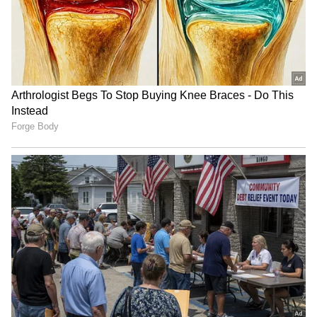
ಆಸಾಮಿ, ಮೇಲಿಂದ ಮೇಲೆ ವಂಚನೆಗೊಳಗಾದವರ
"ರಾಜಕೀಯ ಬೇಡ, ಸಿನಿಮಾನೇ ಪ್ರಾಣ":
ದೂರುಗಳು ಬಂದ ಹಿನ್ನೆಲೆ ಕೇಸ್ ದಾಖಲಿಸಿಕೊಂಡಿದ್ದ
ಕನಕೋತ್ಸವದಲ್ಲಿ ರಿಷಬ್ ಶೆಟ್ಟಿ | Rishab
ಪೊಲೀಸರು ಖದೀಮನ ಬೆನ್ನು ಬಿದ್ದಿದ್ದರು. ಕೊನೆಗೂ
Shetty speech | Suvarna News
ಆರೋಪಿಯನ್ನ ಹೆಡೆಮುರಿಕಟ್ಟಿ ಎಳೆದು ತಂದು
ವಿಚಾರಣೆಗೊಳಪಡಿಸಿದ್ದಾರೆ.
ಶೇ.50 ರಿಂದ ಶೇ.18 ಕ್ಕೆ TAX ಇಳಿಕೆ: ಮೋದಿ-
ಟ್ರಂಪ್ ಐತಿಹಾಸಿಕ ಒಪ್ಪಂದ | India US
Trade Deal | Party Rounds