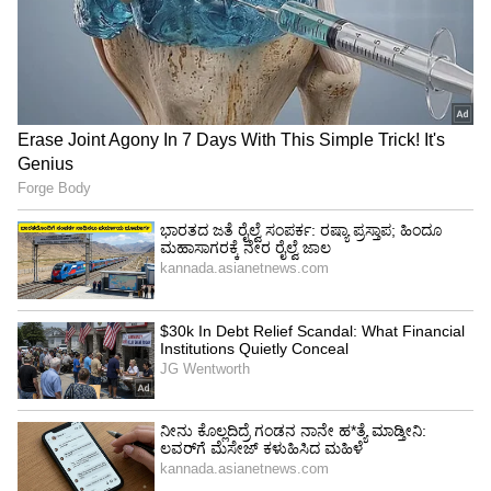
ಬರೋಬ್ಬರಿ ಒಂದು ದಶಕದ ಬಳಿಕ ಐಸಿಸಿ ಟೂರ್ನಿಯಲ್ಲಿ
ಚಾಂಪಿಯನ್ ಪಟ್ಟ ಅಲಂಕರಿಸುವ ಅವಕಾಶ ಬಂದೊದಗಿದ್ದು,
ಟೀಂ ಇಂಡಿಯಾ ಗೆಲುವಿನ ದಡ ಸೇರುತ್ತಾ ಎನ್ನುವುದನ್ನು ಕಾದು
ನೋಡಬೇಕಿದೆ. ಒಂದು ವೇಳೆ ಈ ಟೆಸ್ಟ್ ಡ್ರಾನಲ್ಲಿ
ಅಂತ್ಯವಾದರೆ, ಭಾರತ ಹಾಗೂ ಆಸ್ಟ್ರೇಲಿಯಾ ತಂಡವನ್ನು
ಜಂಟಿ ಚಾಂಪಿಯನ್ ಎಂದು ಘೋಷಿಸಲಾಗುತ್ತದೆ.