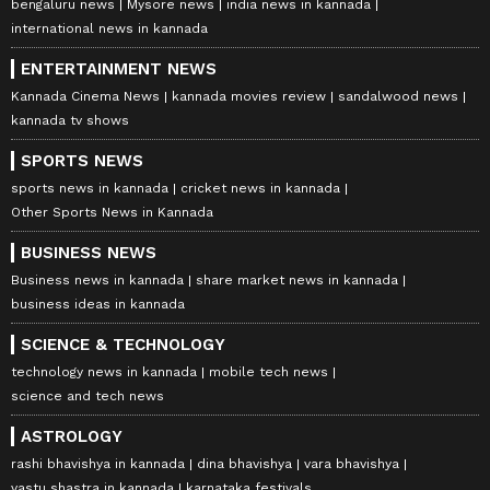
bengaluru news
Mysore news
india news in kannada
international news in kannada
ENTERTAINMENT NEWS
Kannada Cinema News
kannada movies review
sandalwood news
kannada tv shows
SPORTS NEWS
sports news in kannada
cricket news in kannada
Other Sports News in Kannada
BUSINESS NEWS
Business news in kannada
share market news in kannada
business ideas in kannada
SCIENCE & TECHNOLOGY
technology news in kannada
mobile tech news
science and tech news
ASTROLOGY
rashi bhavishya in kannada
dina bhavishya
vara bhavishya
vastu shastra in kannada
karnataka festivals