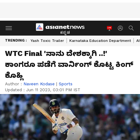
ಕನ್ನಡ
TRENDING :
Yash Toxic Trailer
Karnataka Education Department
A
WTC Final 'ನಾನು ದೇಶಕ್ಕಾಗಿ ..!'
ಕಾಂಗರೂ ಪಡೆಗೆ ವಾರ್ನಿಂಗ್ ಕೊಟ್ಟ ಕಿಂಗ್
ಕೊಹ್ಲಿ
Author :
Naveen Kodase
|
Sports
Updated :
Jun 11 2023, 03:01 PM IST