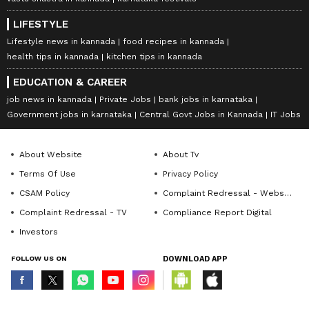
LIFESTYLE
Lifestyle news in kannada
food recipes in kannada
health tips in kannada
kitchen tips in kannada
EDUCATION & CAREER
job news in kannada
Private Jobs
bank jobs in karnataka
Government jobs in karnataka
Central Govt Jobs in Kannada
IT Jobs
About Website
About Tv
Terms Of Use
Privacy Policy
CSAM Policy
Complaint Redressal - Website
Complaint Redressal - TV
Compliance Report Digital
Investors
FOLLOW US ON
DOWNLOAD APP
© Copyright 2026 Asianxt Digital Technologies Private Limited (Formerly