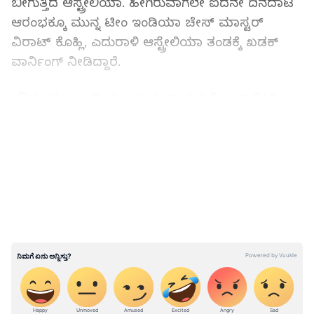
ಬೀಗುತ್ತಿದೆ ಆಸ್ಟ್ರೇಲಿಯಾ. ಹೀಗಿರುವಾಗಲೇ ಐದನೇ ದಿನದಾಟ
ಆರಂಭಕ್ಕೂ ಮುನ್ನ ಟೀಂ ಇಂಡಿಯಾ ಚೇಸ್‌ ಮಾಸ್ಟರ್‌
ವಿರಾಟ್ ಕೊಹ್ಲಿ, ಎದುರಾಳಿ ಆಸ್ಟ್ರೇಲಿಯಾ ತಂಡಕ್ಕೆ ಖಡಕ್
ವಾರ್ನಿಂಗ್ ನೀಡಿದ್ದಾರೆ.
ಹೌದು, ಟೀಂ ಇಂಡಿಯಾ ಮಾಜಿ ನಾಯಕ ವಿರಾಟ್ ಕೊಹ್ಲಿ,
ರನ್ ಮಷೀನ್ ಎನಿಸಿಕೊಳ್ಳುವುದರ ಜತೆಗೆ ದಶಕಗಳ ಕ್ರಿಕೆಟ್
LATEST VIDEOS
ಬದುಕಿನಲ್ಲಿ ಓರ್ವ ಯಶಸ್ವಿ ಚೇಸ್ ಮಾಸ್ಟರ್ ಎಂದು ಸಹಾ
ಗುರುತಿಸಿಕೊಂಡಿದ್ದಾರೆ. ವಿರಾಟ್ ಕೊಹ್ಲಿ ಹಲವಾರು
ಪಂದ್ಯಗಳಲ್ಲಿ ಏಕಾಂಗಿಯಾಗಿ ತಂಡಕ್ಕೆ ಗೆಲುವು
ತಂದುಕೊಟ್ಟಿದ್ದಾರೆ. ಆದರೆ ಇದೀಗ ಭಾರತವನ್ನು 2013ರ ಬಳಿಕ
ಐಸಿಸಿ ಟೂರ್ನಿಯಲ್ಲಿ ಚಾಂಪಿಯನ್ ಪಟ್ಟಕ್ಕೇರಿಸಬೇಕಿದ್ದರೇ
ವಿರಾಟ್ ಕೊಹ್ಲಿ ಹಾಗೂ ಅಜಿಂಕ್ಯ ರಹಾನೆ ಜೋಡಿ
ಅಸಾಧಾರಣ ಪ್ರದರ್ಶನ ತೋರಬೇಕಿದೆ. ಏಕೆಂದರೆ ಭಾರತಕ್ಕೆ
ಗೆಲ್ಲಲು 280 ರನ್ ಅಗತ್ಯವಿದ್ದರೇ, ಆಸ್ಟ್ರೇಲಿಯಾ ಚಾಂಪಿಯನ್
ಪಟ್ಟ ಅಲಂಕರಿಸಲು ಕೇವಲ 7 ವಿಕೆಟ್ ಕಬಳಿಸಬೇಕಿದೆ. ಸದ್ಯ