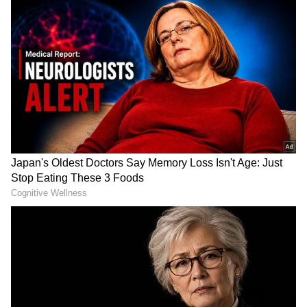
ನೀಡಿದ ಅವರು, “ಕ್ರೀಡಾಂಗಣವನ್ನು ನಿರ್ಮಿಸಲು ಈ ಕ್ರಮ
ಕೈಗೊಂಡಿದ್ದಕ್ಕಾಗಿ ನಾನು ಯುಪಿ ಸರ್ಕಾರಕ್ಕೆ ಧನ್ಯವಾದ
ಹೇಳುತ್ತೇನೆ. ನಮ್ಮಲ್ಲಿ ಸಾಕಷ್ಟು ಪ್ರತಿಭೆ ಇದೆ. ನಮ್ಮ
ಪ್ರದೇಶದಲ್ಲಿ ಉತ್ತಮ ಕ್ರೀಡಾಂಗಣ ಮತ್ತು ಅಕಾಡೆಮಿಯನ್ನು
ಸ್ಥಾಪಿಸುವುದು ಮುಖ್ಯವಾಗಿದೆ, ಇದರಿಂದಾಗಿ ಯುವ
ಆಟಗಾರರು ಆಟದ ಬಗ್ಗೆ ಇನ್ನಷ್ಟು ತಿಳಿದುಕೊಳ್ಳಬಹುದು'
ಎಂದರು.
RECOMMENDED STORIES