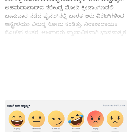
ಅಹಮದಾಬಾದ್‌ನ ನರೇಂದ್ರ ಮೋದಿ ಕ್ರೀಡಾಂಗಣದಲ್ಲಿ
ಭಾನುವಾರ ನಡೆದ ಫೈನಲ್‌ನಲ್ಲಿ ಭಾರತ ಆರು ವಿಕೆಟ್‌ಗಳಿಂದ
ಆಸ್ಟ್ರೇಲಿಯಾ ವಿರುದ್ಧ ಸೋಲು ಕಂಡಿತ್ತು. ನಿರಾಶಾದಾಯಕ
ಸೋಲಿನ ನಂತರ, ಆಟಗಾರರು ಸ್ವಾಭಾವಿಕವಾಗಿ ಭಾವನಾತ್ಮಕ
ಮತ್ತು ದುಃಖಿತರಾಗಿದ್ದರು, ನಂತರ ಪ್ರಧಾನಿ ಮೋದಿ ಸಾಂತ್ವನ
ಮಾಡಲು ಮತ್ತು ಆತ್ಮವಿಶ್ವಾಸವನ್ನು ನೀಡಲು ಡ್ರೆಸ್ಸಿಂಗ್‌ಗೆ ಭೇಟಿ
LATEST VIDEOS
ನೀಡಿದರು. ಡ್ರೆಸ್ಸಿಂಗ್ ರೂಮ್‌ನಲ್ಲಿ ಶಮಿಯನ್ನು ಪ್ರಧಾನಿ
ತಬ್ಬಿಕೊಳ್ಳುತ್ತಿರುವುದು ಕಂಡುಬಂದಿದೆ. ವಿಶ್ವಕಪ್‌ನಲ್ಲಿ
ಮೊಹಮದ್‌ ಶಮಿ 24 ವಿಕೆಟ್‌ ಉರುಳಿಸುವ ಮೂಲಕ ಗರಿಷ್ಠ
ವಿಕೆಟ್‌ ಉರುಳಿಸಿದ ಬೌಲರ್‌ ಎನಿಸಿಕೊಂಡಿದ್ದರು.
ಪ್ರಧಾನಿ ಮೋದಿ ಅವರ ಭೇಟಿಯು ಆಟಗಾರರು ಕಳೆದುಕೊಂಡ
ಆತ್ಮವಿಶ್ವಾಸವನ್ನು ಮರಳಿ ಪಡೆಯಲು ಸಹಾಯ ಮಾಡಿತು
ಎಂದು ಶಮಿ ಹೇಳಿದರು. ಆ ಸಮಯದಲ್ಲಿ ನಾವು ಪಂದ್ಯವನ್ನು
ಸೋತಿದ್ದೆವು, ಅಂತಹ ಪರಿಸ್ಥಿತಿಯಲ್ಲಿ ಪ್ರಧಾನಿ ನಿಮಗೆ
ವಿಶ್ವಾಸವನ್ನು ನೀಡಿದಾಗ ಅದು ವಿಭಿನ್ನ ಕ್ಷಣವಾಇತ್ತು. ಆ