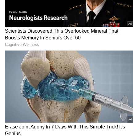
ಕೋಟಿ ಕೋಟಿ ಒಡೆಯ ಧೋನಿಗೆ
ಐಪಿಎಲ್ ಮಾದರಿಯಲ್ಲಿ
ಬಿಸಿಸಿಐನಿಂದ ತಿಂಗಳಿಗೆ ಎಷ್ಟು
ಮತ್ತೊಂದು ಕ್ರಿಕೆಟ್ ಲೀಗ್..
ಪಿಂಚಣಿ ಸಿಗುತ್ತೆ ಗೊತ್ತಾ?
450ಕ್ಕೂ ಹೆಚ್ಚು ಆಟಗಾರರ
ಭವಿಷ್ಯ ಇವತ್ತೇ ನಿರ್ಧಾರ!
WTC ಪಾಯಿಂಟ್ಸ್ ಪಟ್ಟಿಯಲ್ಲಿ
Cricket: 8 ವರ್ಷಗಳ ಪ್ರೀತಿ,
ಭಾರತದ ಸ್ಥಾನ ಏನು..? ಇಲ್ಲಿದೆ
ತನಗಿಂತ 7 ವರ್ಷ ಕಿರಿಯ ಕ್ರಿಕೆಟರ್
ಲೇಟೆಸ್ಟ್ ಅಪ್ಡೇಟ್
ಜೊತೆ ಮದುವೆ! ಯಾರು ಗೊತ್ತಾ
ಈ ಖ್ಯಾತ ನಟಿ?