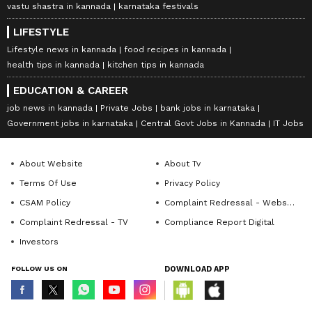
vastu shastra in kannada
karnataka festivals
LIFESTYLE
Lifestyle news in kannada
food recipes in kannada
health tips in kannada
kitchen tips in kannada
EDUCATION & CAREER
job news in kannada
Private Jobs
bank jobs in karnataka
Government jobs in karnataka
Central Govt Jobs in Kannada
IT Jobs
About Website
About Tv
Terms Of Use
Privacy Policy
CSAM Policy
Complaint Redressal - Website
Complaint Redressal - TV
Compliance Report Digital
Investors
FOLLOW US ON
DOWNLOAD APP