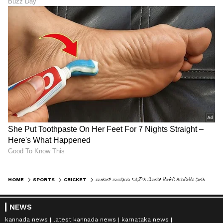
HOME
SPORTS
CRICKET
ರಾಹುಲ್‌ ಗಾಂಧಿಯ 'ಪನೌತಿ ಮೋದಿ' ಟೀಕೆಗೆ ತಿರುಗೇಟು ನೀಡಿದ ಮೊಹಮದ್‌ ಶಮಿ!
NEWS
kannada news
latest kannada news
karnataka news