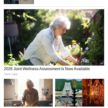
ಸ್ಟೋಕ್ಸ್ ಬ್ಯಾಟಿಂಗ್ ಆರ್ಭಟದ ನಡುವೆ, ಬೌಲಿಂಗ್‌ನಲ್ಲಿ
ಮಿಂಚಿದ್ದ ಪ್ಲಂಕೆಟ್ 10 ಓವರ್‌ಗಳಲ್ಲಿ 42 ರನ್ ನೀಡಿ 3
ಪ್ರಮುಖ ವಿಕೆಟ್ ಕಬಳಿಸಿದ್ದರು. ಇದರಲ್ಲಿ ಕಿವೀಸ್ ನಾಯಕ
ಕೇನ್ ವಿಲಿಯಮ್ಸನ್ ಅವರ ಅತ್ಯಂತ ಪ್ರಮುಖ ವಿಕೆಟ್ ಕೂಡ
ಸೇರಿತ್ತು.