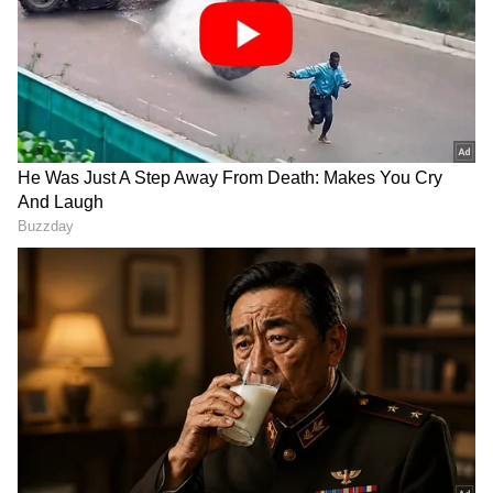
RECOMMENDED STORIES
ನಾಯಕನಾದ ಮೊದಲ ಪಂದ್ಯದಲ್ಲೇ
ಐರ್ಲೆಂಡ್‌ ಎದುರು ಒಮ್ಮೆಯೂ
ಸೋಲು..! ಕೆಟ್ಟ ದಾಖಲೆ ಬೆನ್ನಲ್ಲೇ
ಸೋತಿಲ್ಲ ಈ ಮೂರು ತಂಡಗಳು..!
ಗುಡುಗಿದ ಶ್ರೇಯಸ್ ಅಯ್ಯರ್!
ಲಿಸ್ಟ್‌ನಲ್ಲಿದೆ ಭಾರತದ ಒಂದು
ನೆರೆಯ ದೇಶ