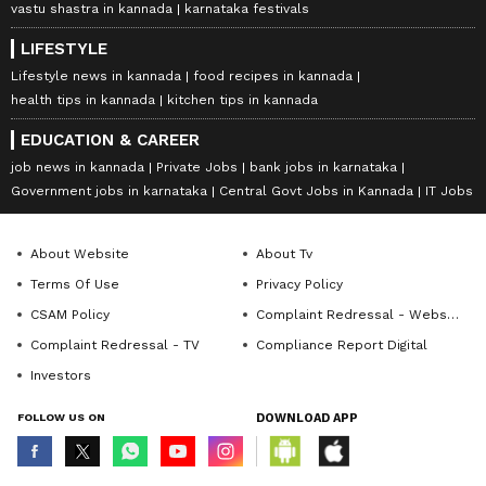
vastu shastra in kannada
karnataka festivals
LIFESTYLE
Lifestyle news in kannada
food recipes in kannada
health tips in kannada
kitchen tips in kannada
EDUCATION & CAREER
job news in kannada
Private Jobs
bank jobs in karnataka
Government jobs in karnataka
Central Govt Jobs in Kannada
IT Jobs
About Website
About Tv
Terms Of Use
Privacy Policy
CSAM Policy
Complaint Redressal - Website
Complaint Redressal - TV
Compliance Report Digital
Investors
FOLLOW US ON
DOWNLOAD APP