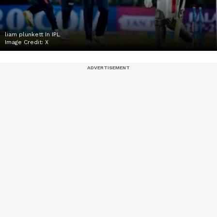
liam plunkett In IPL
Image Credit:
X