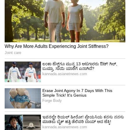
ಮೀರಿ ಆಟಗಾರರನ್ನು ಆಯ್ಕೆ ಮಾಡಲು ಅನುಮತಿಸುತ್ತದೆ.
ಸಾಮಾನ್ಯವಾಗಿ ಈ ನಿಯಮದಡಿ ಬೇಸ್‌ಬಾಲ್‌ನ ಹಿರಿಯ
ಆಟಗಾರರನ್ನು ತಂಡಗಳು ಬಳಸಿಕೊಳ್ಳುತ್ತವೆ. ಆದರೆ
ಓಕ್ಲ್ಯಾಂಡ್ ತಂಡವು ವಿಭಿನ್ನವಾಗಿ ಆಲೋಚಿಸಿ ಕ್ರಿಕೆಟ್ ತಾರೆ
ಪ್ಲಂಕೆಟ್ ಅವರನ್ನು ಸೆಳೆದುಕೊಂಡಿತು. ಸದ್ಯ ಪ್ಲಂಕೆಟ್
ಅಮೆರಿಕದ ಮೇಜರ್ ಲೀಗ್ ಕ್ರಿಕೆಟ್‌ನಲ್ಲಿ 'ಸ್ಯಾನ್ ಫ್ರಾನ್ಸಿಸ್ಕೋ
ಯೂನಿಕಾರ್ನ್ಸ್' ತಂಡದ ಭಾಗವಾಗಿದ್ದಾರೆ.
2019ರ ವಿಶ್ವಕಪ್‌ನ ಹೀರೋ, ಐಪಿಎಲ್‌ ಮಾಜಿ
ಪ್ಲೇಯರ್‌
ಇಂಗ್ಲೆಂಡ್ ಕ್ರಿಕೆಟ್ ಇತಿಹಾಸದಲ್ಲಿ ಲಿಯಾಮ್ ಪ್ಲಂಕೆಟ್ ಹೆಸರು
ಸದಾ ಅಮರ. ಲಾರ್ಡ್ಸ್ ಮೈದಾನದಲ್ಲಿ ನ್ಯೂಜಿಲೆಂಡ್ ವಿರುದ್ಧ
ನಡೆದ 2019ರ ಆ ರೋಚಕ ವಿಶ್ವಕಪ್ ಫೈನಲ್ ಪಂದ್ಯದಲ್ಲಿ
ಪ್ಲಂಕೆಟ್ ಇಂಗ್ಲೆಂಡ್‌ನ ತೆರೆಮರೆಯ ಹೀರೊ ಆಗಿದ್ದರು. ಬೆನ್