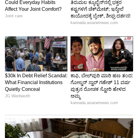
ವಿಶೇಷವೆಂದರೆ, ವಿಶ್ವದ ಅತ್ಯಂತ ಶ್ರೀಮಂತ ಕ್ರಿಕೆಟ್ ಲೀಗ್
ಆದ ಐಪಿಎಲ್‌ನಲ್ಲೂ (IPL) ಪ್ಲಂಕೆಟ್ ಆಡಿದ್ದಾರೆ. ಅವರು
ಇಂಡಿಯನ್ ಪ್ರೀಮಿಯರ್ ಲೀಗ್‌ನಲ್ಲಿ 'ಡೆಲ್ಲಿ ಡೇರ್‌ಡೆವಿಲ್ಸ್'
(ಪ್ರಸ್ತುತ ಡೆಲ್ಲಿ ಕ್ಯಾಪಿಟಲ್ಸ್) ತಂಡದ ಪರವಾಗಿ ಕಣಕ್ಕಿಳಿದು
ಭಾರತೀಯ ಕ್ರಿಕೆಟ್ ಪ್ರೇಮಿಗಳನ್ನೂ ರಂಜಿಸಿದ್ದರು.
ಯಾರ್ಕ್‌ಶೈರ್ ಮತ್ತು ಡರ್ಹಾಮ್ ಕೌಂಟಿ ತಂಡಗಳ ಪರ
ದೀರ್ಘಕಾಲ ಆಡಿದ್ದ ಈ ಬಲಗೈ ವೇಗಿ ಈಗ ಅಮೆರಿಕದಲ್ಲಿ
ಬೇಸ್‌ಬಾಲ್ ಮೂಲಕ ಹೊಸ ಕ್ರೀಡೆಯತ್ತ ಹೆಜ್ಜೆ ಹಾಕಿದ್ದಾರೆ.