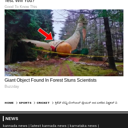
HOME
SPORTS
CRICKET
ಕ್ರಿಕೆಟ್‌ ಬಿಟ್ಟು ಬೇಸ್‌ಬಾಲ್‌ ಪ್ಲೇಯರ್‌ ಅದ ಏಕದಿನ ವಿಶ್ವಕಪ್‌ ವಿಜೇತ IPL ಆಟಗಾರ!
NEWS
kannada news
latest kannada news
karnataka news