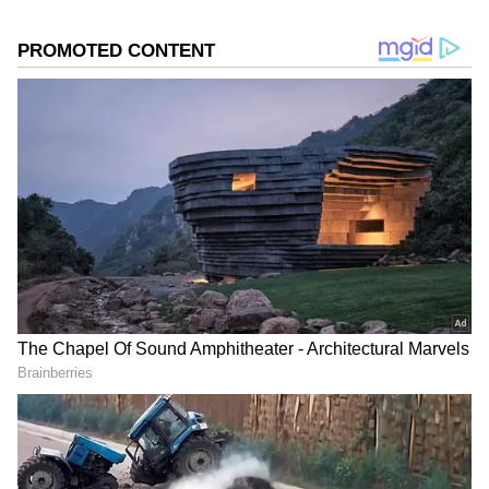
ಕ್ರಿಕೆಟ್
ಮಾಧ್ಯಮ ಜಗತ್ತಿಗೆ ಕಾಲಿಟ್ಟವನು. ಕ್ರೀಡಾ ವರದಿಯಲ್ಲಿ ಹೆಚ್ಚು ಆಸಕ್ತಿ.
ಕ್ರೀಡೆಗಳು
ಸುದ್ದಿ
ಇಂಗ್ಲೆಂಡ್ ಕ್ರಿಕೆಟ್
ಆದರೆ, ಡಿಜಿಟಲ್ ಮಾಧ್ಯಮ ಎಲ್ಲ ವಿಷಯದಲ್ಲೂ ಪಳಗಿಸಿದೆ.
ವಿಜಯವಾಣಿ, ಸ್ಟಾರ್‌ ಸ್ಪೋರ್ಟ್ಸ್‌ನಲ್ಲಿ ಕೆಲಸ ಮಾಡಿದ್ದೇನೆ. ಓದು,
ಪ್ರವಾಸ ನೆಚ್ಚಿನ ಹವ್ಯಾಸ
DOWNLOAD APP