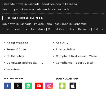
Lifestyle news in kannada
food recipes in kannada
health tips in kannada
kitchen tips in kannada
EDUCATION & CAREER
job news in kannada
Private Jobs
bank jobs in karnataka
Government jobs in karnataka
Central Govt Jobs in Kannada
IT Jobs
About Website
About Tv
Terms Of Use
Privacy Policy
CSAM Policy
Complaint Redressal - Website
Complaint Redressal - TV
Compliance Report Digital
Investors
FOLLOW US ON
DOWNLOAD APP
© Copyright 2026 Asianxt Digital Technologies Private Limited (Formerly
known as Asianet News Media & Entertainment Private Limited) | All Rights
Reserved