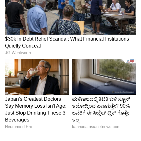
ರನ್‌ ಮಳೆ ಹರಿದ ಈ ಪಂದ್ಯದಲ್ಲಿ ಕೃನಾಲ್ ಅವರ ಆಟವೂ
ಗಮನ ಸೆಳೆಯಿತು. ನಾಲ್ಕು ಓವರ್‌ಗಳಲ್ಲಿ ಕೇವಲ 26 ರನ್
ನೀಡಿ, ನಿರ್ಣಾಯಕ ಹಂತದಲ್ಲಿ ಸೂರ್ಯಕುಮಾರ್ ಯಾದವ್
ಅವರ ವಿಕೆಟ್ ಪಡೆದು ಮುಂಬೈ ಇಂಡಿಯನ್ಸ್ ಓಟಕ್ಕೆ ತಡೆ
ಹಾಕಿದರು. ಮುಂಬೈನ ತವರು ನೆಲವಾದ ವಾಂಖೆಡೆ
ಸ್ಟೇಡಿಯಂನಲ್ಲಿ ನಡೆದ ಈ ಪಂದ್ಯದಲ್ಲಿ ಮುಂಬೈ ಇಂಡಿಯನ್ಸ್
ಸತತ ಮೂರನೇ ಸೋಲು ಅನುಭವಿಸಿತು.
ಫಿಲ್ ಸಾಲ್ಟ್, ವಿರಾಟ್ ಕೊಹ್ಲಿ ಮತ್ತು ರಜತ್ ಪಾಟಿದಾರ್
ಅವರ ಅರ್ಧಶತಕಗಳ ಬಲದಿಂದ ಮೊದಲು ಬ್ಯಾಟ್ ಮಾಡಿದ
ಆರ್‌ಸಿಬಿ ನಿಗದಿತ 20 ಓವರ್‌​ಗಳಲ್ಲಿ ನಾಲ್ಕು ವಿಕೆಟ್ ನಷ್ಟಕ್ಕೆ
240 ರನ್ ಗಳಿಸಿತ್ತು. ಇದಕ್ಕೆ ಉತ್ತರವಾಗಿ, ಶೆರ್ಫಾನೆ ರುದರ್​
ಫೋರ್ಡ್ 31 ಎಸೆತಗಳಲ್ಲಿ ಅಜೇಯ 71 ರನ್ ಸಿಡಿಸಿ
ಹೋರಾಡಿದರೂ, ಮುಂಬೈ ತಂಡ 18 ರನ್‌ಗಳಿಂದ
ಸೋಲೊಪ್ಪಿಕೊಂಡಿತು.