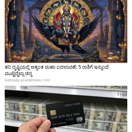
ಅಲ್ಲು ಅರ್ಜುನ್ ಭೇಟಿ ಮಾಡಿ
IPL Playoffs: ಒಂದೇ ಸ್ಥಾನ, 4
ಭರ್ಜರಿ ಉಡುಗೊರೆ ನೀಡಿದ
ತಂಡಗಳ ಫೈಟ್! ಯಾರಿಗೆ ಸಿಗಲಿದೆ
ಆರ್‌ಸಿಬಿ ಸ್ಟಾರ್ ವೆಂಕಟೇಶ್
ಕೊನೆಯ ಚಾನ್ಸ್?
ಐಯ್ಯರ್
ವಾಂಖೆಡೆ ಸ್ಟೇಡಿಯಂ ಯಾವಾಗಲೂ ನನ್ನ ಹೃದಯಕ್ಕೆ
ಹತ್ತಿರವಾದ ಜಾಗ ಎಂದು ಪಂದ್ಯದ ನಂತರ ಕೃನಾಲ್
ಹೇಳಿದರು. "ನಾನು ಇಲ್ಲಿ ಆರು ವರ್ಷಗಳ ಕಾಲ ಆಡಿದ್ದೇನೆ. ಈ
ಅವಧಿಯಲ್ಲಿ ಮೂರು ಟ್ರೋಫಿಗಳನ್ನು ಗೆದ್ದಿದ್ದು ನನ್ನ ಅದೃಷ್ಟ,"
ಎಂದು ಪತ್ರಿಕಾಗೋಷ್ಠಿಯಲ್ಲಿ ತಿಳಿಸಿದರು.