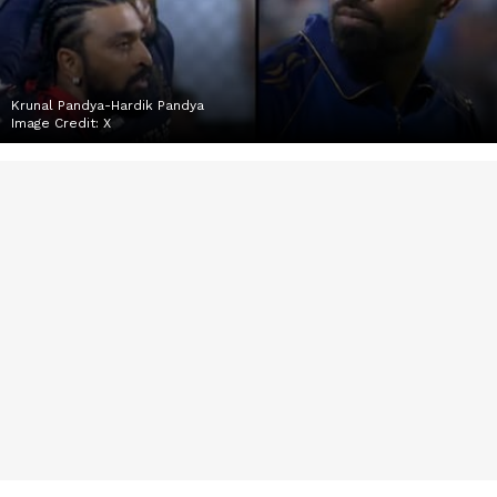
Krunal Pandya-Hardik Pandya
Image Credit:
X