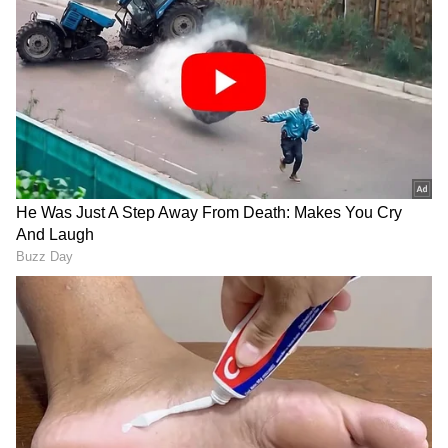
ಕ್ರೀಡೆ, ರಾಜಕೀಯ, ಸಾಹಿತ್ಯದಲ್ಲಿದೆ ಆಸಕ್ತಿ. ಕ್ರೀಡಾ ಸುದ್ದಿಯೇ ನನ್ನ
ಜೀವಾಳ.
Related Articles
IPL ಮ್ಯಾಚ್ ವೇಳೆ ಸ್ಟೇಡಿಯಂನಲ್ಲೇ ಕ್ಯೂಟ್ ಆಗಿ
ಕಿತ್ತಾಡಿಕೊಂಡ ಮುದ್ದಾದ ಜೋಡಿ! ವಿಡಿಯೋ ವೈರಲ್
ಮುಂಬೈಯನ್ನು ಅವರದ್ದೇ ಮೈದಾನದಲ್ಲಿ ಬಗ್ಗುಬಡಿದ
ಆರ್‌ಸಿಬಿ! ಹಾರ್ದಿಕ್ ಪಾಂಡ್ಯ ಪಡೆಗೆ ಹ್ಯಾಟ್ರಿಕ್ ಸೋಲು