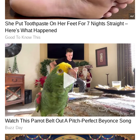
DOWNLOAD APP
RECOMMENDED STORIES
ಹೀಗಿತ್ತು ನೋಡಿ ಆ ಕ್ಷಣ
ಇಂದು ಐಪಿಎಲ್ ಪ್ಲೇ-ಆಫ್‌ ರೇಸ್‌
IPL 2026: ಪಂಜಾಬ್ ಕಿಂಗ್ಸ್
ಕ್ಲೈಮ್ಯಾಕ್ಸ್‌: ರಾಜಸ್ಥಾನ, ಕೋಲ್ಕತಾ
ಗೆಲ್ಲುತ್ತಿದ್ದಂತೆಯೇ ಪ್ಲೇ-ಆಫ್‌
ಭವಿಷ್ಯ ನಿರ್ಧಾರ
ರೇಸ್‌ನಿಂದ ಹೊರಬಿದ್ದ ಮತ್ತೊಂದು
ತಂಡ!