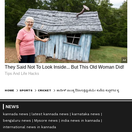
HOME
SPORTS
CRICKET
ಹಾರ್ದಿಕ್ ಪಾಂಡ್ಯ ಔಟಾಗುತ್ತಿದ್ದಂತೆಯೇ ಕುಣಿದು ಕುಪ್ಪಳಿಸಿದ ಕೃನಾಲ್ ಪಾಂಡ್ಯ! ದಾಯಾದಿಗಳಾದ್ರಾ ಅಣ್ತಮ್ಮಾಸ್? ವಿಡಿಯೋ ವೈರಲ್
NEWS
kannada news
latest kannada news
karnataka news
bengaluru news
Mysore news
india news in kannada
international news in kannada