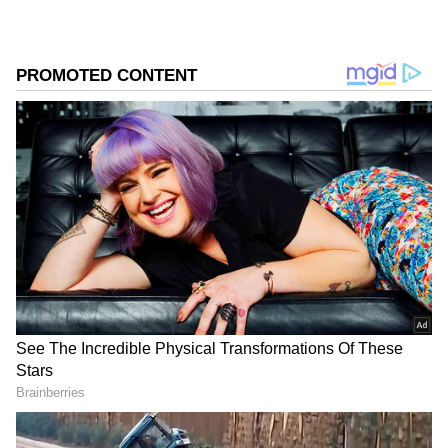
ನೋಡಿದ್ದು ವಿಡಿಯೋದಲ್ಲಿ ಸೆರೆಯಾಗಿದೆ. ಇನ್ನು ಮ್ಯಾಚ್
ಮುಗಿದ ಬಳಿಕ ಹಾರ್ದಿಕ್ ಪಾಂಡ್ಯ ಹಾಗೂ ಕೃನಾಲ್ ಪಾಂಡ್ಯ
ಕ್ರಿಕೆಟ್ ಮತ್ತು ಕ್ರೀಡಾ ಜಗತ್ತಿನ (
Sports News in
ಹ್ಯಾಂಡ್‌ ಶೇಕ್ ಕೂಡಾ ಮಾಡಲಿಲ್ಲ.
Kannada
) ಕ್ಷಣಕ್ಷಣದ ಕನ್ನಡ ಸುದ್ದಿ ಅಪ್ಡೇಟ್‌ಗಳಿಗಾಗಿ
ಏಷ್ಯಾನೆಟ್ ಸುವರ್ಣ ನ್ಯೂಸ್‌ ಫಾಲೋ ಮಾಡಿ.
IPL
Live
ಸೇರಿದಂತೆ ಟೀಂ ಇಂಡಿಯಾದ ಬ್ರೇಕಿಂಗ್ ಸುದ್ದಿ
(
Cricket News in Kannada
), ವಿಶೇಷ ವರದಿಗಳು
ಮತ್ತು ನೇರ ಪ್ರಸಾರಗಳೊಂದಿಗೆ ಸಂಪೂರ್ಣ ಮಾಹಿತಿ
ನಿಮ್ಮ ಒಂದೇ ಕ್ಲಿಕ್‌ನಲ್ಲಿ ಲಭ್ಯ. ಏಷ್ಯಾನೆಟ್ ಸುವರ್ಣ
ನ್ಯೂಸ್ ಅಧಿಕೃತ ಆ್ಯಪ್ ಡೌನ್‌ಲೋಡ್ ಮಾಡಿ ಹಾಗೂ
ಎಲ್ಲಾ ಅಪ್‌ಡೇಟ್ ಗಳನ್ನು ಪಡೆಯಿರಿ.
ABOUT THE AUTHOR
Naveen Kodase
NK
ನವೀನ್ ಕೊಡಸೆ ಏಷ್ಯಾನೆಟ್ ಕನ್ನಡದಲ್ಲಿ ಮುಖ್ಯ ಉಪಸಂಪಾದಕ.
ಕಳೆದ 9 ವರ್ಷಗಳಿಂದಲೂ ಮಾಧ್ಯಮ ಜಗತ್ತಿನಲ್ಲಿದ್ದೇನೆ. ಅಪ್ಪಟ
ಮಲೆನಾಡಿನ ಹುಡುಗ. ಕುವೆಂಪು ವಿವಿಯ ಪತ್ರಿಕೋದ್ಯಮ ಪದವಿ ಇದೆ.
ರಾಜ್‌ ನ್ಯೂಸ್‌ ಮೂಲಕ ಮಾಧ್ಯಮ ಲೋಕಕ್ಕೆ ಕಾಲಿಟ್ಟವನು.
ಐಪಿಎಲ್
ಡಿಜಿಟಲ್‌ ಮಾಧ್ಯಮ ಲೋಕದಲ್ಲಿ ಪಳಗಿದರೂ, ಕಲಿಯೋದಿದೆ ಅಪಾರ.
ಕ್ರಿಕೆಟ್
ಹಾರ್ದಿಕ್ ಪಾಂಡ್ಯ
ಆರ್‌ಸಿಬಿ
ಮುಂಬೈ ಇಂಡಿಯನ್ಸ್