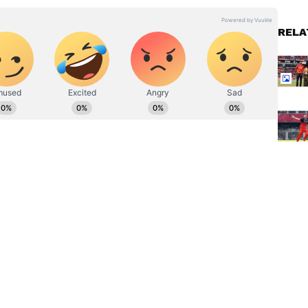
RELA
 ಹುಡುಗ. ಕುವೆಂಪು ವಿವಿಯ ಪತ್ರಿಕೋದ್ಯಮ ಪದವಿ ಇದೆ. ರಾಜ್‌ ನ್ಯೂಸ್‌
ು. ಡಿಜಿಟಲ್‌ ಮಾಧ್ಯಮ ಲೋಕದಲ್ಲಿ ಪಳಗಿದರೂ, ಕಲಿಯೋದಿದೆ
ದೆ ಆಸಕ್ತಿ. ಕ್ರೀಡಾ ಸುದ್ದಿಯೇ ನನ್ನ ಜೀವಾಳ.
ew post on Instagram