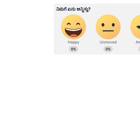
Naveen Kodase
NK
ನವೀನ್ ಕೊಡಸೆ ಏಷ್ಯಾನೆಟ್ ಕನ್ನಡದಲ್ಲಿ ಮುಖ್ಯ ಉಪಸಂಪಾದಕ. ಕಳೆದ 9 ವರ್ಷಗಳಿಂದಲೂ ಮಾಧ್ಯಮ
ಜಗತ್ತಿನಲ್ಲಿದ್ದೇನೆ. ಅಪ್ಪಟ ಮಲೆನಾಡಿನ
ಮೂಲಕ ಮಾಧ್ಯಮ ಲೋಕಕ್ಕೆ ಕಾಲಿಟ್ಟವನ
ಅಪಾರ. ಕ್ರೀಡೆ, ರಾಜಕೀಯ, ಸಾಹಿತ್ಯದಲ್ಲಿ
Vi