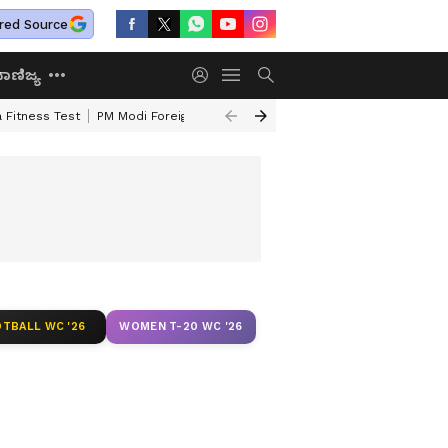
red Source
ಾಣಿಜ್ಯ
 Fitness Test
PM Modi Foreign Travel Expenditure
Valmiki Corporatio
TBALL WC '26
WOMEN T-20 WC '26