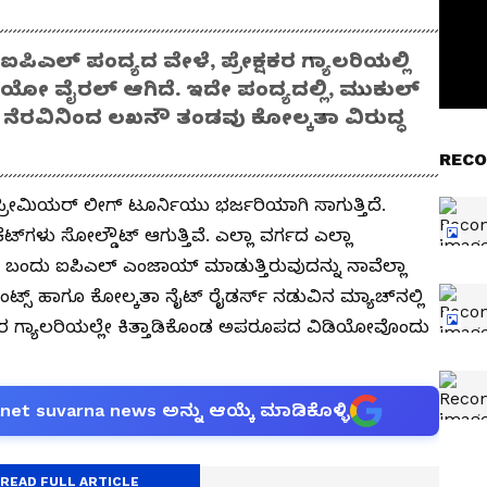
ಿಎಲ್ ಪಂದ್ಯದ ವೇಳೆ, ಪ್ರೇಕ್ಷಕರ ಗ್ಯಾಲರಿಯಲ್ಲಿ
 ವೈರಲ್ ಆಗಿದೆ. ಇದೇ ಪಂದ್ಯದಲ್ಲಿ, ಮುಕುಲ್‌
 ನೆರವಿನಿಂದ ಲಖನೌ ತಂಡವು ಕೋಲ್ಕತಾ ವಿರುದ್ಧ
RECO
ರೀಮಿಯರ್ ಲೀಗ್ ಟೂರ್ನಿಯು ಭರ್ಜರಿಯಾಗಿ ಸಾಗುತ್ತಿದೆ.
ಟ್‌ಗಳು ಸೋಲ್ಡೌಟ್ ಆಗುತ್ತಿವೆ. ಎಲ್ಲಾ ವರ್ಗದ ಎಲ್ಲಾ
ಗೆ ಬಂದು ಐಪಿಎಲ್ ಎಂಜಾಯ್ ಮಾಡುತ್ತಿರುವುದನ್ನು ನಾವೆಲ್ಲಾ
ಟ್ಸ್ ಹಾಗೂ ಕೋಲ್ಕತಾ ನೈಟ್ ರೈಡರ್ಸ್ ನಡುವಿನ ಮ್ಯಾಚ್‌ನಲ್ಲಿ
ಷಕರ ಗ್ಯಾಲರಿಯಲ್ಲೇ ಕಿತ್ತಾಡಿಕೊಂಡ ಅಪರೂಪದ ವಿಡಿಯೋವೊಂದು
anet suvarna news ಅನ್ನು ಆಯ್ಕೆ ಮಾಡಿಕೊಳ್ಳಿ
READ FULL ARTICLE