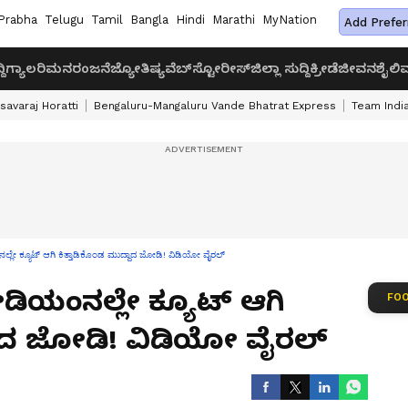
Prabha
Telugu
Tamil
Bangla
Hindi
Marathi
MyNation
Add Prefer
ದಿ
ಗ್ಯಾಲರಿ
ಮನರಂಜನೆ
ಜ್ಯೋತಿಷ್ಯ
ವೆಬ್‌ಸ್ಟೋರೀಸ್
ಜಿಲ್ಲಾ ಸುದ್ದಿ
ಕ್ರೀಡೆ
ಜೀವನಶೈಲಿ
ವ
savaraj Horatti
Bengaluru-Mangaluru Vande Bhatrat Express
Team India
ನಲ್ಲೇ ಕ್ಯೂಟ್ ಆಗಿ ಕಿತ್ತಾಡಿಕೊಂಡ ಮುದ್ದಾದ ಜೋಡಿ! ವಿಡಿಯೋ ವೈರಲ್
ಟೇಡಿಯಂನಲ್ಲೇ ಕ್ಯೂಟ್ ಆಗಿ
FOO
್ದಾದ ಜೋಡಿ! ವಿಡಿಯೋ ವೈರಲ್