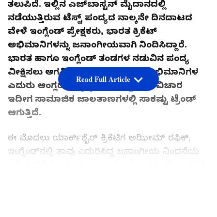
ತಲುಪಿದೆ. ಇಲ್ಲಿನ ಎಜ್‌ಬಾಸ್ಟನ್ ಮೈದಾನದಲ್ಲಿ
ನಡೆಯುತ್ತಿರುವ ಟೆಸ್ಟ್‌ ಪಂದ್ಯದ ನಾಲ್ಕನೇ ದಿನದಾಟದ
ವೇಳೆ ಇಂಗ್ಲೆಂಡ್‌ ಪ್ರೇಕ್ಷಕರು, ಭಾರತ ಕ್ರಿಕೆಟ್
ಅಭಿಮಾನಿಗಳನ್ನು ಜನಾಂಗೀಯವಾಗಿ ನಿಂದಿಸಿದ್ದಾರೆ.
ಭಾರತ ಹಾಗೂ ಇಂಗ್ಲೆಂಡ್ ತಂಡಗಳ ನಡುವಿನ ಪಂದ್ಯ
ವೀಕ್ಷಿಸಲು ಆಗಮಿಸಿದ್ದ ಟೀಂ ಇಂಡಿಯಾ ಅಭಿಮಾನಿಗಳ
Read Full Article
ಎದುರು ಆಂಗ್ಲರು ಕುಕೃತ್ಯ ಮೆರೆದಿದ್ದಾರೆ. ಈ ವಿಚಾರ
ಇದೀಗ ಸಾಮಾಜಿಕ ಜಾಲತಾಣಗಳಲ್ಲಿ ಸಾಕಷ್ಟು ಟ್ರೆಂಡ್
ಆಗುತ್ತಿದೆ.
ಈ ಮೊದಲು ಯಾರ್ಕ್‌ಶೈರ್ ಕ್ರಿಕೆಟಿಗ ಅಝೀಮ್ ರಫಿಕ್‌,
ಇಂಗ್ಲೆಂಡ್‌ನಲ್ಲಿ ತಾವು ಎದುರಿಸಿದ್ದ ಜನಾಂಗೀಯ ನಿಂದನೆಯ
ಬಗ್ಗೆ ತುಟಿಬಿಚ್ಚಿದ್ದರು. ಈ ಕುರಿತಂತೆ ಅಝೀಮ್ ರಫಿಕ್ ಸರಣಿ
ಟ್ವೀಟ್ ಮೂಲಕ ತಮಗಾದ ಜನಾಂಗೀಯ ನಿಂದನೆಯನ್ನು
LATEST VIDEOS
ಎಳೆಎಳೆಯಾಗಿ ಬಿಚ್ಚಿಟ್ಟಿದ್ದರು. ಇದರ ಬೆನ್ನಲ್ಲೇ ಇಂಗ್ಲೆಂಡ್
ಕ್ರಿಕೆಟ್ ಮಂಡಳಿಯು ಒಂದು ವಿಶೇಷ ತನಿಖಾ ತಂಡವನ್ನು