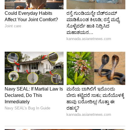
ಜುಲೈ-14: ಮೊದಲ ಏಕದಿನ ಮ್ಯಾಚ್: ಮಧ್ಯಾಹ್ನ 3.30:
ಸೌಥಾಂಪ್ಟನ್
ಜುಲೈ-16: ಎರಡನೇ ಏಕದಿನ ಮ್ಯಾಚ್: ಸಂಜೆ 5.30:
ಕಾರ್ಡಿಫ್
ಜುಲೈ-19: ಮೂರನೇ ಏಕದಿನ ಮ್ಯಾಚ್: ಮಧ್ಯಾಹ್ನ 3.30:
ಲಾರ್ಡ್ಸ್‌