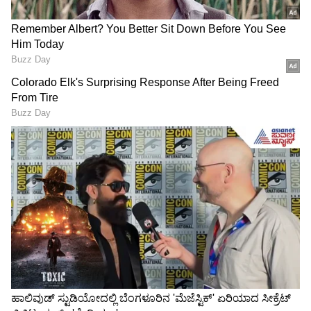
RECOMMENDED STORIES
ಈ ಕ್ರಿಕೆಟಿಗನ ಆಸ್ತಿ ಎಷ್ಟು?
ವೈದ್ಯೆ ಆಗಬೇಕಿದ್ದವಳು ICU
ಸಂಪಾದನೆ ಕೇಳಿದ್ರೆ ಶಾಕ್ ಆಗ್ತೀರಾ
ಸೇರಿದಳು.. ದೇಶದಲ್ಲಿ ಸಂಚಲ
ಮೂಡಿಸಿದ ಕರಣಾಜನಕ ಕತೆ..