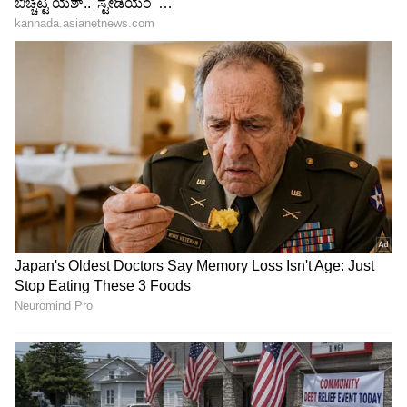
ಲಂಕಾ ಟೆಸ್ಟ್‌ಗೂ ಮುನ್ನ 13
ವೈಭವ್ ಸೂರ್ಯವಂಶಿ ಬಗ್ಗೆ
ಆಟಗಾರರು ಔಟ್! ಗಿಲ್‌, ಬುಮ್ರಾ,
ಬ್ರೇಟ್‌ ಲೀ ಸ್ಫೋಟಕ ಹೇಳಿಕೆ!
ಸಾಯಿ ಯಾರಿಗೆ ಏನಾಗಿದೆ?
ಇನ್ಮೇಲೆ ಆ ವಿಷಯ ಟೀಕೆ
ಮಾಡಂಗಿಲ್ಲ
LATEST VIDEOS
"ರಾಜಕೀಯ ಬೇಡ, ಸಿನಿಮಾನೇ ಪ್ರಾಣ":
ಕನಕೋತ್ಸವದಲ್ಲಿ ರಿಷಬ್ ಶೆಟ್ಟಿ | Rishab
Shetty speech | Suvarna News
ವಿದೇಶಿ ಪಿಚ್‌ಗಳಲ್ಲಿ ಚೆಂಡು ಸ್ವಿಂಗ್ ಆದಾಗ ಭಾರತದ
ಬ್ಯಾಟರ್‌ಗಳು ತಡಬಡಾಯಿಸುವುದು ಸಾಮಾನ್ಯ. ಇಂತಹ
ಶೇ.50 ರಿಂದ ಶೇ.18 ಕ್ಕೆ TAX ಇಳಿಕೆ: ಮೋದಿ-
ಸಂದರ್ಭಗಳಲ್ಲಿ ಕ್ರೀಸ್‌ನಲ್ಲಿ ನೆಲೆಯೂರಿ ಆಡಲು ಶುಭ್‌ಮನ್
ಟ್ರಂಪ್ ಐತಿಹಾಸಿಕ ಒಪ್ಪಂದ | India US
ಗಿಲ್ ಅವರಂತಹ ತಾಂತ್ರಿಕವಾಗಿ ಬಲಿಷ್ಠ ಆಟಗಾರರನ್ನು
Trade Deal | Party Rounds
ನಿಧಾನವಾಗಿ ಟಿ20 ಮಾದರಿಗೆ ಮರಳಿ ಕರೆತರಬೇಕು ಎಂದು
ಮಂಜ್ರೇಕರ್ ಹೇಳಿದ್ದಾರೆ. ಐರ್ಲೆಂಡ್ ಪ್ರವಾಸದ ಈ ಆಘಾತದ