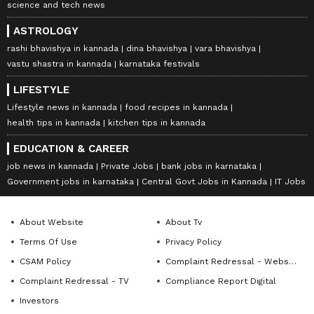
science and tech news
ASTROLOGY
rashi bhavishya in kannada
dina bhavishya
vara bhavishya
vastu shastra in kannada
karnataka festivals
LIFESTYLE
Lifestyle news in kannada
food recipes in kannada
health tips in kannada
kitchen tips in kannada
EDUCATION & CAREER
job news in kannada
Private Jobs
bank jobs in karnataka
Government jobs in karnataka
Central Govt Jobs in Kannada
IT Jobs
About Website
About Tv
Terms Of Use
Privacy Policy
CSAM Policy
Complaint Redressal - Website
Complaint Redressal - TV
Compliance Report Digital
Investors