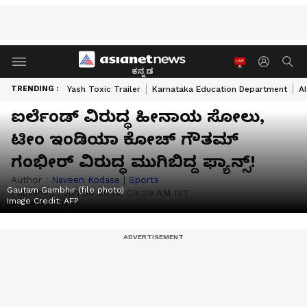
ಕನ್ನಡ
TRENDING :
Yash Toxic Trailer
Karnataka Education Department
A
ಐರ್ಲೆಂಡ್ ವಿರುದ್ಧ ಹೀನಾಯ ಸೋಲು,
ಟೀಂ ಇಂಡಿಯಾ ಕೋಚ್ ಗೌತಮ್
ಗಂಭೀರ್ ವಿರುದ್ಧ ಮುಗಿಬಿದ್ದ ಫ್ಯಾನ್ಸ್!
Author :
Naveen Kodase
|
Sports
Gautam Gambhir (file photo)
Published :
Jun 30 2026, 09:29 AM IST
Image Credit:
AFP