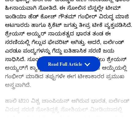
ಹೀನಾಯವಾಗಿ ಸೋತಿದೆ. ಈ ಸೋಲಿನ ಬೆನ್ನಲ್ಲೇ ಟೀಮ್
ಇಂಡಿಯಾ ಹೆಡ್ ಕೋಚ್ ಗೌತಮ್ ಗಂಭೀರ್ ವಿರುದ್ಧ ಮಾಜಿ
ಆಟಗಾರರು ಹಾಗೂ ಕ್ರಿಕೆಟ್ ಜಗತ್ತು ತೀವ್ರ ಟೀಕೆ ವ್ಯಕ್ತಪಡಿಸಿದೆ.
ಶ್ರೇಯಸ್ ಅಯ್ಯರ್ ನಾಯಕತ್ವದ ಭಾರತ ತಂಡ ಈ
ಸರಣಿಯಲ್ಲಿ ಗೆಲ್ಲುವ ಫೇವರಿಟ್ ಆಗಿತ್ತು. ಆದರೆ, ಐರ್ಲೆಂಡ್
ಎರಡೂ ಪಂದ್ಯಗಳನ್ನು ಗೆದ್ದು ಐತಿಹಾಸಿಕ ಸರಣಿ ಜಯ
ಸಾಧಿಸಿದೆ. ಸೂರ್ಯಕುಮಾರ್ ಯಾದವ್ ಬದಲು ಶ್ರೇಯಸ್
Read Full Article
ಅಯ್ಯರ್‌ಗೆ ಕ್ಯಾಪ್ಟನ್ಸಿ ಕೊಟ್ಟಿದ್ದು ಮತ್ತು ತಂಡದ ಆಯ್ಕೆಯಲ್ಲಿ
ಗಂಭೀರ್ ಮಾಡಿದ ತಪ್ಪುಗಳೇ ಈಗ ಟೀಕಾಕಾರರ ಪ್ರಮುಖ
ಅಸ್ತ್ರವಾಗಿದೆ.
ಹಾಲಿ ಟಿ20 ವಿಶ್ವ ಚಾಂಪಿಯನ್ ಆಗಿರುವ ಭಾರತ, ಐರ್ಲೆಂಡ್
ವಿರುದ್ಧ ಸರಣಿ ಸೋತಿದ್ದಕ್ಕೆ ಸೋಶಿಯಲ್ ಮೀಡಿಯಾದಲ್ಲಿ
ಗಂಭೀರ್ ವಿರುದ್ಧ ಸಿಕ್ಕಾಪಟ್ಟೆ ಟ್ರೋಲ್‌ಗಳು ಹರಿದಾಡುತ್ತಿವೆ.
ಇದರ ನಡುವೆ, ಐಸ್‌ಲ್ಯಾಂಡ್ ಕ್ರಿಕೆಟ್ ಕೂಡ ಗಂಭೀರ್
LATEST VIDEOS
ಅವರನ್ನು ಬಹಿರಂಗವಾಗಿ ಅಣಕಿಸಿದೆ. ತಮ್ಮ ಕೋಚಿಂಗ್