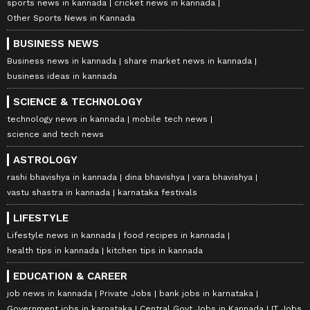
sports news in kannada
cricket news in kannada
Other Sports News in Kannada
BUSINESS NEWS
Business news in kannada
share market news in kannada
business ideas in kannada
SCIENCE & TECHNOLOGY
technology news in kannada
mobile tech news
science and tech news
ASTROLOGY
rashi bhavishya in kannada
dina bhavishya
vara bhavishya
vastu shastra in kannada
karnataka festivals
LIFESTYLE
Lifestyle news in kannada
food recipes in kannada
health tips in kannada
kitchen tips in kannada
EDUCATION & CAREER
job news in kannada
Private Jobs
bank jobs in karnataka
Government jobs in karnataka
Central Govt Jobs in Kannada
IT Jobs