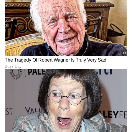
ನಿಮ್ಮ ಒಂದೇ ಕ್ಲಿಕ್‌ನಲ್ಲಿ ಲಭ್ಯ. ಏಷ್ಯಾನೆಟ್ ಸುವರ್ಣ
ನ್ಯೂಸ್ ಅಧಿಕೃತ ಆ್ಯಪ್ ಡೌನ್‌ಲೋಡ್ ಮಾಡಿ ಹಾಗೂ
ಎಲ್ಲಾ ಅಪ್‌ಡೇಟ್ ಗಳನ್ನು ಪಡೆಯಿರಿ.
DOWNLOAD APP