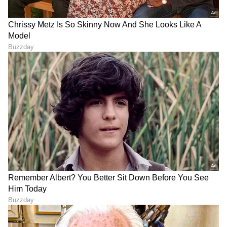
ABOUT THE AUTHOR
Chethan Kumar
CK
ಎಲೆಕ್ಟ್ರಾನಿಕ್, ಡಿಜಿಟಲ್ ಮಾಧ್ಯಮ ಸೇರಿ ಪತ್ರಿಕೋದ್ಯಮದಲ್ಲಿ 13
ವರ್ಷಗಳ ಅನುಭವ. ಊರು ಧರ್ಮಸ್ಥಳ. ಪತ್ರಿಕೋದ್ಯಮ
ಸ್ನಾತಕೋತ್ತರ ಪದವಿ ಪಡೆದಿದ್ದು ಉಜಿರೆ ಎಸ್‌ಡಿಎಂನಲ್ಲಿ. ಟಿವಿ9,
ಸ್ಟಾರ್ ಸ್ಪೋರ್ಟ್ಸ್‌ನಲ್ಲಿ ಕಾರ್ಯ ನಿರ್ವಹಿಸಿದ ಅನುಭವವಿದೆ.
ಆರ್‌ಸಿಬಿ
ರಾಷ್ಟ್ರೀಯ, ಅಂತಾರಾಷ್ಟ್ರೀಯ, ಜಿಯೋ ಪಾಲಿಟಿಕ್ಸ್, ಆಟೋ, ಟೆಕ್,
ಐಪಿಎಲ್
ಅಲ್ಲು ಅರ್ಜುನ್
ಕ್ರಿಕೆಟ್
ಮನರಂಜನಾ ಸುದ್ದಿ
ಸ್ಪೋರ್ಟ್ಸ್..ಏನೇ ಕೊಟ್ಟರೂ ಬರೆಯೋದು ನನ್ನ ಶಕ್ತಿ.
ಕ್ರಿಕೆಟ್ ಮತ್ತು ಕ್ರೀಡಾ ಜಗತ್ತಿನ (
Sports News in
Kannada
) ಕ್ಷಣಕ್ಷಣದ ಕನ್ನಡ ಸುದ್ದಿ ಅಪ್ಡೇಟ್‌ಗಳಿಗಾಗಿ
ಏಷ್ಯಾನೆಟ್ ಸುವರ್ಣ ನ್ಯೂಸ್‌ ಫಾಲೋ ಮಾಡಿ.
IPL
Live
ಸೇರಿದಂತೆ ಟೀಂ ಇಂಡಿಯಾದ ಬ್ರೇಕಿಂಗ್ ಸುದ್ದಿ
(
Cricket News in Kannada
), ವಿಶೇಷ ವರದಿಗಳು
ಮತ್ತು ನೇರ ಪ್ರಸಾರಗಳೊಂದಿಗೆ ಸಂಪೂರ್ಣ ಮಾಹಿತಿ