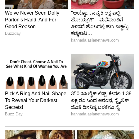
Image Credit :
ANI
ಸೋತರೂ ಮೊದಲ ಸ್ಥಾನದಲ್ಲೇ ಉಳಿದ ಆರ್‌ಸಿಬಿ
ಸನ್‌ರೈಸರ್ಸ್ ಹೈದರಾಬಾದ್ ವಿರುದ್ಧ ಆರ್‌ಸಿಬಿ ಸೋಲು
ಕಂಡರೂ ಅಂಕಪಟ್ಟಿಯಲ್ಲಿ ಮೊದಲ ಸ್ಥಾನದಲ್ಲೇ
ಉಳಿದುಕೊಂಡಿತ್ತು. ಹೀಗಾಗಿ ಮೇ.26ರಂದು ಮೊದಲ
ಕ್ವಾಲಿಫೈಯರ್ ಪಂದ್ಯದಲ್ಲಿ ಗುಜರಾತ್ ಟೈಟಾನ್ಸ್ ವಿರುದ್ದ
ಹೋರಾಟ ನಡೆಸಲಿದೆ.