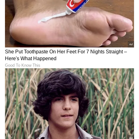
ಗಿಲ್-ಜೈಸ್ವಾಲ್ ಅಬ್ಬರ, ಸಿರಾಜ್
ಆಟಗಾರರು ಮಷಿನ್‌ಗಳಲ್ಲ,
ಸಿಕ್ಸರ್; ಭಾರತಕ್ಕೆ ರೋಚಕ ಜಯ
ಹೀಗಂದಿದ್ದೇಕೆ VVS ಲಕ್ಷ್ಮಣ್‌?
LATEST VIDEOS
"ರಾಜಕೀಯ ಬೇಡ, ಸಿನಿಮಾನೇ ಪ್ರಾಣ":
ಕನಕೋತ್ಸವದಲ್ಲಿ ರಿಷಬ್ ಶೆಟ್ಟಿ | Rishab
Shetty speech | Suvarna News
ಶೇ.50 ರಿಂದ ಶೇ.18 ಕ್ಕೆ TAX ಇಳಿಕೆ: ಮೋದಿ-
ಟ್ರಂಪ್ ಐತಿಹಾಸಿಕ ಒಪ್ಪಂದ | India US
Trade Deal | Party Rounds