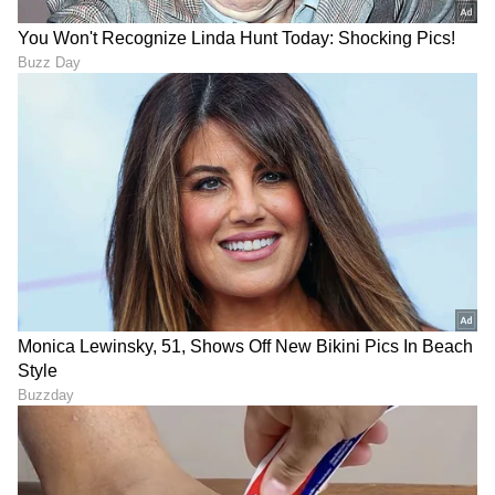
RECOMMENDED STORIES
ಸರ್ಫರಾಜ್ ಖಾನ್ ಎಂಟ್ರಿಯಿಂದ
IND Vs SL 1st Test Playing
ಈ ಆಟಗಾರನಿಗೆ ಗೇಟ್‌ಪಾಸ್
XI: ಟೀಂ ಇಂಡಿಯಾಗೆ ಸರ್ಫರಾಜ್
ಫಿಕ್ಸ್; ಲಂಕಾ ಎದುರಿನ ಮೊದಲ
ಖಾನ್ ರೀ ಎಂಟ್ರಿ; ಗಂಭೀರ್‌ಗೆ
ಟೆಸ್ಟ್‌ಗೆ ಭಾರತ ತಂಡ ಹೀಗಿದೆ
ಶುರುವಾಯ್ತು ಹೊಸ ತಲೆನೋವು!
ನೋಡಿ!