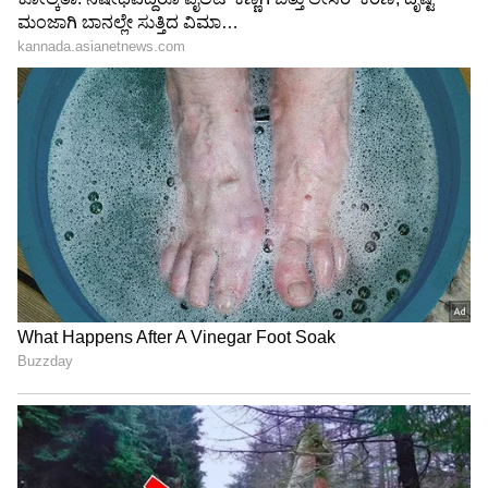
3
5
Image Credit :
Asianet News
ಸಂತಸ ಹಂಚಿಕೊಂಡ ಅಲ್ಲು ಅರ್ಜುನ್
ವೆಂಕಟೇಶ್ ಐಯ್ಯರ್ ಭೇಟಿ ಭೇಟಿ ಕುರಿತು ನಟ ಅಲ್ಲು
ಅರ್ಜುನ್ ಸೋಶಿಯಲ್ ಮೀಡಿಯಾ ಮೂಲಕ ಸಂತಸ
ಹಂಚಿಕೊಂಡಿದ್ದಾರೆ. ಇದೇ ವೇಳೆ ಪುತ್ರ ಅಲ್ಲು ಆಯಾನ್‌ಗೆ ಸಹಿ
ಮಾಡಿ ನೀಡಿದ ಜರ್ಸಿ ಉಡುಗೊರೆಗೆ ಧನ್ಯವಾದ ಅರ್ಪಿಸಿದ್ದಾರೆ.
ಇಷ್ಟೇ ಅಲ್ಲ ವೆಂಕಟೇಶ್ ಅಯ್ಯರ್‌ಗೆ ಶುಭಕೋರಿದ್ದಾರೆ.