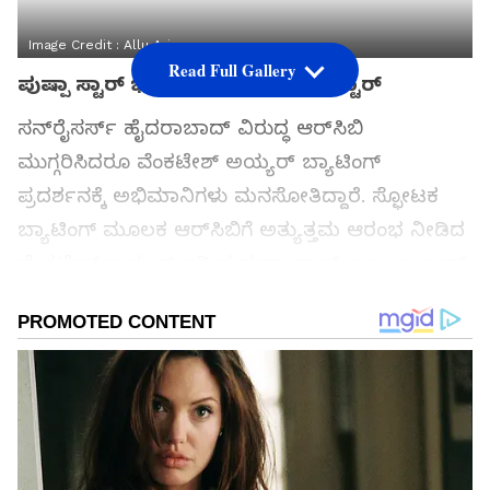
Image Credit :
Allu Arjun
Read Full Gallery
ಪುಷ್ಪಾ ಸ್ಟಾರ್ ಭೇಟಿ ಮಾಡಿದ ಆರ್‌ಸಿಬಿ ಸ್ಟಾರ್
ಸನ್‌ರೈಸರ್ಸ್ ಹೈದರಾಬಾದ್ ವಿರುದ್ಧ ಆರ್‌ಸಿಬಿ
ಮುಗ್ಗರಿಸಿದರೂ ವೆಂಕಟೇಶ್ ಅಯ್ಯರ್ ಬ್ಯಾಟಿಂಗ್
ಪ್ರದರ್ಶನಕ್ಕೆ ಅಭಿಮಾನಿಗಳು ಮನಸೋತಿದ್ದಾರೆ. ಸ್ಫೋಟಕ
ಬ್ಯಾಟಿಂಗ್ ಮೂಲಕ ಆರ್‌ಸಿಬಿಗೆ ಅತ್ಯುತ್ತಮ ಆರಂಭ ನೀಡಿದ
ವೆಂಕಟೇಶ್ ಐಯ್ಯರ್ ಇದೀಗ ಪುಷ್ಪಾ ಸ್ಟಾರ್ ಅಲ್ಲು ಅರ್ಜುನ್
ಭೇಟಿ ಮಾಡಿದ್ದಾರೆ.
ಸಮಗ್ರ ಸುದ್ದಿ ಮೂಲವನ್ನಾಗಿ asianet suvarna news ಅನ್ನು
ಆಯ್ಕೆ ಮಾಡಿಕೊಳ್ಳಿ