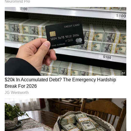
Image Credit :
Allu Arjun
ಅಲ್ಲು ಅರ್ಜುನ್‌ಗೆ ಭರ್ಜರಿ ಗಿಫ್ಟ್
ಆರ್‌ಸಿಬಿ ಹಾಗೂ ಸನ್‌ರೈಸರ್ಸ್ ನಡುವಿನ ಪಂದ್ಯದ ಬಳಿಕ
ವೆಂಕಟೇಶ್ ಅಯ್ಯರ್ ಅಲ್ಲು ಅರ್ಜುನ್ ಭೇಟಿ ಮಾಡಿದ್ದಾರೆ.
ಈ ವೇಳೆ ಅಲ್ಲು ಅರ್ಜುನ್ ಪುತ್ರನಿಗೆ ಸಹಿ ಮಾಡಿದ ಆರ್‌ಸಿಬಿ
ಜರ್ಸಿಯನ್ನು ಉಡುಗೊರೆಯಾಗಿ ವೆಂಕಟೇಶ್ ಐಯ್ಯರ್
ನೀಡಿದ್ದಾರೆ.