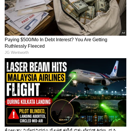
Related Articles
ಸೋತರೂ ಅಗ್ರಸ್ಥಾನಕ್ಕೇರಿದ ಆರ್‌ಸಿಬಿ: ಅಚ್ಚರಿಯ
ಪ್ಲೇಆಫ್ ಲೆಕ್ಕ!
ಈ ಸಲ IPL ಕಪ್ ಗೆಲ್ಲೋದು ಯಾರು? ಅಚ್ಚರಿ ಭವಿಷ್ಯ
ನುಡಿದ Google Gemini..! ಹೊಸ ಇತಿಹಾಸ
ನಿರ್ಮಾಣ?