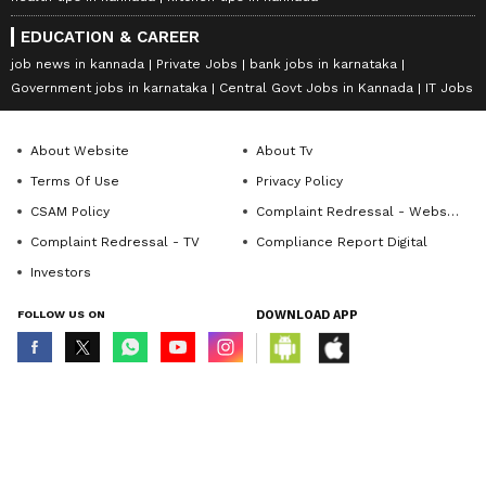
EDUCATION & CAREER
job news in kannada
Private Jobs
bank jobs in karnataka
Government jobs in karnataka
Central Govt Jobs in Kannada
IT Jobs
About Website
About Tv
Terms Of Use
Privacy Policy
CSAM Policy
Complaint Redressal - Website
Complaint Redressal - TV
Compliance Report Digital
Investors
FOLLOW US ON
DOWNLOAD APP
© Copyright 2026 Asianxt Digital Technologies Private Limited (Formerly
known as Asianet News Media & Entertainment Private Limited) | All Rights
Reserved