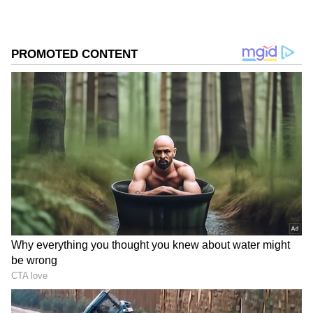
Related Articles
DOWNLOAD APP
ಐರ್ಲೆಂಡ್ ವಿರುದ್ಧ ಹೀನಾಯ ಸೋಲು, ಟೀಂ ಇಂಡಿಯಾ