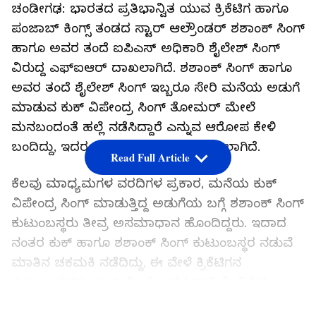
ಚಂಡೀಗಢ: ಭಾರತದ ಪ್ರತಿಭಾನ್ವಿತ ಯುವ ಕ್ರಿಕೆಟಿಗ ಹಾಗೂ
ಪಂಜಾಬ್ ಕಿಂಗ್ಸ್ ತಂಡದ ಸ್ಟಾರ್ ಆಲ್ರೌಂಡರ್ ಶಶಾಂಕ್ ಸಿಂಗ್
ಹಾಗೂ ಅವರ ತಂದೆ ಐಪಿಎಸ್‌ ಅಧಿಕಾರಿ ಶೈಲೇಶ್ ಸಿಂಗ್
ವಿರುದ್ದ ಎಫ್‌ಐಆರ್ ದಾಖಲಾಗಿದೆ. ಶಶಾಂಕ್ ಸಿಂಗ್ ಹಾಗೂ
ಅವರ ತಂದೆ ಶೈಲೇಶ್ ಸಿಂಗ್ ಇಬ್ಬರೂ ಸೇರಿ ಮನೆಯ ಅಡುಗೆ
ಮಾಡುವ ಕುಕ್ ವಿಪೇಂದ್ರ ಸಿಂಗ್ ತೋಮರ್ ಮೇಲೆ
ಮನಬಂದಂತೆ ಹಲ್ಲೆ ನಡೆಸಿದ್ದಾರೆ ಎನ್ನುವ ಆರೋಪ ಕೇಳಿ
ಬಂದಿದ್ದು, ಇದರ ಬೆನ್ನಲ್ಲೇ ಎಫ್‌ಐಆರ್ ದಾಖಲಾಗಿದೆ.
Read Full Article
ಕೆಲವು ಮಾಧ್ಯಮಗಳ ವರದಿಗಳ ಪ್ರಕಾರ, ಮನೆಯ ಕುಕ್
ವಿಪೇಂದ್ರ ಸಿಂಗ್ ಮಾಡುತ್ತಿದ್ದ ಅಡುಗೆಯ ಬಗ್ಗೆ ಶಶಾಂಕ್ ಸಿಂಗ್
ಕುಟುಂಬಸ್ಥರು ತೀವ್ರ ಅಸಮಾಧಾನ ಹೊಂದಿದ್ದರು. ಇದಾದ
ನಂತರ ಕುಕ್ ಹಾಗೂ ಶಶಾಂಕ್ ಸಿಂಗ್ ಕುಟುಂಬಸ್ಥರ ನಡುವೆ
ಮಾತಿನ ಚಕಮಕಿ ನಡೆದಿದ್ದು, ಈ ವೇಳೆ ಕ್ರಿಕೆಟಿಗನ
ಕುಟುಂಬದವರು, ಕುಕ್ ಮೇಲೆ ಅಸಭ್ಯವಾಗಿ ನಿಂದಿಸಿದ್ದು
ಮಾತ್ರವಲ್ಲದೇ, ಹಲ್ಲೆ ನಡೆಸಿದ್ದಾರೆ. ಇದಷ್ಟೇ ಅಲ್ಲದೇ ಕುಕ್
LATEST VIDEOS