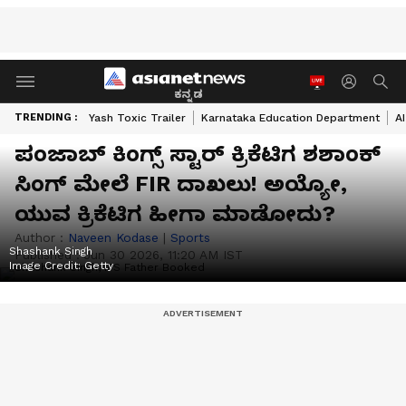
ಕನ್ನಡ
TRENDING :
Yash Toxic Trailer
Karnataka Education Department
A
ಪಂಜಾಬ್ ಕಿಂಗ್ಸ್ ಸ್ಟಾರ್ ಕ್ರಿಕೆಟಿಗ ಶಶಾಂಕ್
ಸಿಂಗ್‌ ಮೇಲೆ FIR ದಾಖಲು! ಅಯ್ಯೋ,
ಯುವ ಕ್ರಿಕೆಟಿಗ ಹೀಗಾ ಮಾಡೋದು?
Author :
Naveen Kodase
|
Sports
Shashank Singh
Published :
Jun 30 2026, 11:20 AM IST
Image Credit:
Getty