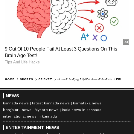
HOME
SPORTS
CRICKET
ಪಂಜಾಬ್ ಕಿಂಗ್ಸ್ ಸ್ಟಾರ್ ಕ್ರಿಕೆಟಿಗ ಶಶಾಂಕ್ ಸಿಂಗ್‌ ಮೇಲೆ FIR ದಾಖಲು! ಅಯ್ಯೋ, ಯುವ ಕ್ರಿಕೆಟಿಗ ಹೀಗಾ ಮಾಡೋದು?
NEWS
kannada news
latest kannada news
karnataka news
bengaluru news
Mysore news
india news in kannada
international news in kannada
ENTERTAINMENT NEWS