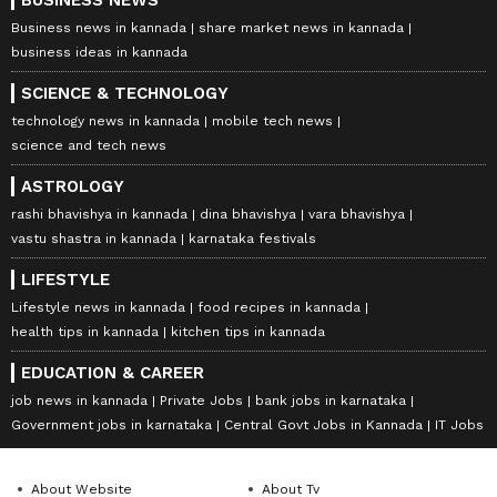
BUSINESS NEWS
Business news in kannada
share market news in kannada
business ideas in kannada
SCIENCE & TECHNOLOGY
technology news in kannada
mobile tech news
science and tech news
ASTROLOGY
rashi bhavishya in kannada
dina bhavishya
vara bhavishya
vastu shastra in kannada
karnataka festivals
LIFESTYLE
Lifestyle news in kannada
food recipes in kannada
health tips in kannada
kitchen tips in kannada
EDUCATION & CAREER
job news in kannada
Private Jobs
bank jobs in karnataka
Government jobs in karnataka
Central Govt Jobs in Kannada
IT Jobs
About Website
About Tv