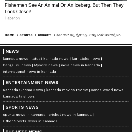
HOME
SPORTS
CRICKET
ನೋ ಬಾಲ್ ಇಲ್ಲ, ವೈಡ್ ಇಲ್ಲ.. ಆದ್ರೂ ಒಂದೇ ಬಾಲ್‌ನಲ್ಲಿ ಬಂತು 7 ರನ್! ಈ ಅಚ್ಚರಿಯ ಘಟನೆ ನಿಮಗೆ ಗೊತ್ತೇ?
NEWS
kannada news
latest kannada news
karnataka news
bengaluru news
Mysore news
india news in kannada
international news in kannada
ENTERTAINMENT NEWS
Kannada Cinema News
kannada movies review
sandalwood news
kannada tv shows
SPORTS NEWS
sports news in kannada
cricket news in kannada
Other Sports News in Kannada