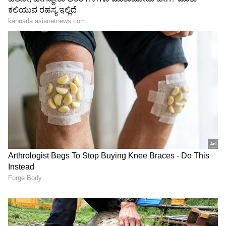
ಕನಕೋತ್ಸವದಲ್ಲಿ ರಿಷಬ್ ಶೆಟ್ಟಿ | Rishab
Shetty speech | Suvarna News
ಶೇ.50 ರಿಂದ ಶೇ.18 ಕ್ಕೆ TAX ಇಳಿಕೆ: ಮೋದಿ-
ಟ್ರಂಪ್ ಐತಿಹಾಸಿಕ ಒಪ್ಪಂದ | India US
Trade Deal | Party Rounds
ಟೀಂ ಇಂಡಿಯಾ(Team India) ಕ್ರಿಕೆಟಿಗರು ಫೈನಲ್(Asia
Cup Final) ಪ್ರವೇಶಕ್ಕೆ ಹೋರಾಡುವುದಕ್ಕಿಂತ ಏರ್
ಇಂಡಿಯಾದ ಕಿಟಕಿ ಸೀಟಿಗಾಗಿ ಹೋರಾಡಿದ್ದೇ ಹೆಚ್ಚಾಗಿದೆ.
ಹೀಗಾಗಿ ಫೈನಲ್ ಪ್ರವೇಶಿಸಿಲ್ಲ ಎಂದು ಕೆಲವರು ಕಮೆಂಟ್
ಮಾಡಿದ್ದಾರೆ.