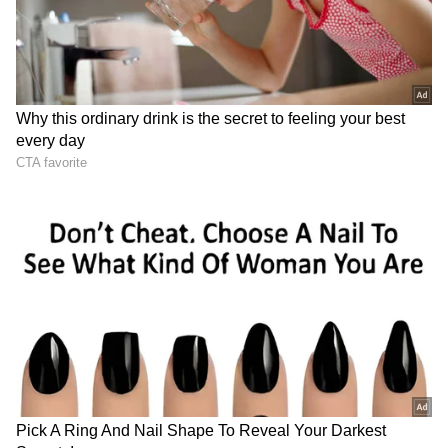
DOWNLOAD APP
ಕ್ರಿಕೆಟ್ ಮತ್ತು ಕ್ರೀಡಾ ಜಗತ್ತಿನ (
Sports News in
Kannada
) ಕ್ಷಣಕ್ಷಣದ ಕನ್ನಡ ಸುದ್ದಿ ಅಪ್ಡೇಟ್‌ಗಳಿಗಾಗಿ
ಏಷ್ಯಾನೆಟ್ ಸುವರ್ಣ ನ್ಯೂಸ್‌ ಫಾಲೋ ಮಾಡಿ.
IPL
Live
ಸೇರಿದಂತೆ ಟೀಂ ಇಂಡಿಯಾದ ಬ್ರೇಕಿಂಗ್ ಸುದ್ದಿ
(
Cricket News in Kannada
), ವಿಶೇಷ ವರದಿಗಳು
ಮತ್ತು ನೇರ ಪ್ರಸಾರಗಳೊಂದಿಗೆ ಸಂಪೂರ್ಣ ಮಾಹಿತಿ
ನಿಮ್ಮ ಒಂದೇ ಕ್ಲಿಕ್‌ನಲ್ಲಿ ಲಭ್ಯ. ಏಷ್ಯಾನೆಟ್ ಸುವರ್ಣ
ನ್ಯೂಸ್ ಅಧಿಕೃತ ಆ್ಯಪ್ ಡೌನ್‌ಲೋಡ್ ಮಾಡಿ ಹಾಗೂ
ಎಲ್ಲಾ ಅಪ್‌ಡೇಟ್ ಗಳನ್ನು ಪಡೆಯಿರಿ.