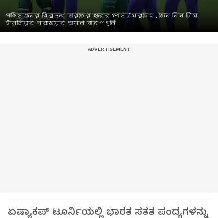
পাকিস্তানের বিরুদ্ধে ভারতের হারের 'পোস্টমর্টেম', জেনে নিন টিম
ইন্ডিয়ার পরাজয়ের আসল কারণগুলি
ಏಷ್ಯಾಕಪ್ ಟೂರ್ನಿಯಲ್ಲಿ ಭಾರತ ಸತತ ಪಂದ್ಯಗಳನ್ನು