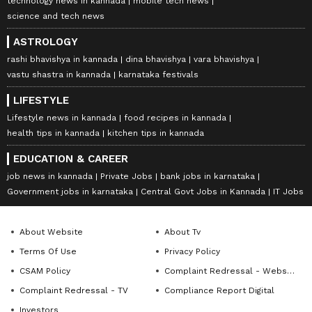
technology news in kannada
mobile tech news
science and tech news
ASTROLOGY
rashi bhavishya in kannada
dina bhavishya
vara bhavishya
vastu shastra in kannada
karnataka festivals
LIFESTYLE
Lifestyle news in kannada
food recipes in kannada
health tips in kannada
kitchen tips in kannada
EDUCATION & CAREER
job news in kannada
Private Jobs
bank jobs in karnataka
Government jobs in karnataka
Central Govt Jobs in Kannada
IT Jobs
About Website
About Tv
Terms Of Use
Privacy Policy
CSAM Policy
Complaint Redressal - Website
Complaint Redressal - TV
Compliance Report Digital
Investors