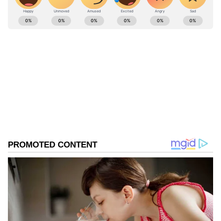
ABOUT THE AUTHOR
ಕೊನೇ ಓವರ್‌ನಲ್ಲಿ ಡೈರೆಕ್ಟ್‌ ಹಿಟ್‌ ಮಿಸ್‌ ಮಾಡಿದ ಪಂತ್‌,
Suvarna News
SN
ಟ್ವಿಟರ್‌ನಲ್ಲಿ Miss You MS Dhoni ಟ್ರೆಂಡ್‌!
ಟೀಮ್ ಇಂಡಿಯಾ
ಪಾಕಿಸ್ತಾನ
ಅಫ್ಘಾನಿಸ್ತಾನ
ಕ್ರಿಕೆಟ್