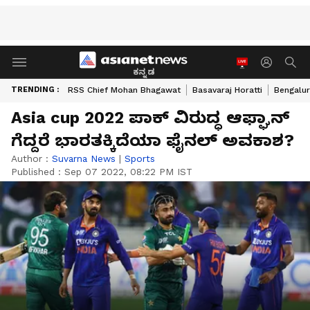
ಕನ್ನಡ
TRENDING :
RSS Chief Mohan Bhagawat
Basavaraj Horatti
Bengalur
Asia cup 2022 ಪಾಕ್ ವಿರುದ್ಧ ಆಫ್ಘಾನ್
ಗೆದ್ದರೆ ಭಾರತಕ್ಕಿದೆಯಾ ಫೈನಲ್ ಅವಕಾಶ?
Author :
Suvarna News
|
Sports
Published :
Sep 07 2022, 08:22 PM IST