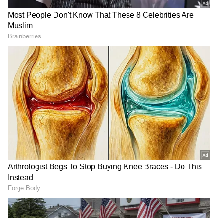
DOWNLOAD APP
ಕನ್ನಡ ಸಿನಿಮಾ (
Kannada Cinema News
), ಟಿವಿ
ಕಾರ್ಯಕ್ರಮಗಳು (
Kannada TV Shows
), ಸೆಲೆಬ್ರಿಟಿ
ಸುದ್ದಿಗಳು ಮತ್ತು ಇತ್ತೀಚಿನ ಸುದ್ದಿಗಳಿಗಾಗಿ ಏಷ್ಯಾನೆಟ್
ಸುವರ್ಣ ನ್ಯೂಸ್‌ನಲ್ಲಿ ಮನರಂಜನಾ ವಿಭಾಗ ನೋಡಿ.
ಸಿನಿಮಾ ವಿಮರ್ಶೆಗಳು (
Kannada Movies Review
),
ತಾರೆಯರ ಸಂದರ್ಶನಗಳು, ಧಾರಾವಾಹಿ ಅಪ್‌ಡೇಟ್ಸ್‌,
ತೆರೆಮರೆಯ ಕಥೆಗಳು,
OTT ರಿಲೀಸ್‌
ಗಳ ಬಗ್ಗೆ
ಮಾಹಿತಿಯೂ ಇಲ್ಲಿದೆ.
ಸೋನಾಕ್ಷಿ ಸಿನ್ಹಾ ಮತ್ತು ಜಹೀರ್ ಇಕ್ಬಾಲ್ ಡಬಲ್ ಎಕ್ಸ್
ಸಿನಿಮಾದಲ್ಲಿ ಜೊತೆಯಾಗಿ ನಟಿಸಿದ್ದರು. ಚಿತ್ರದ