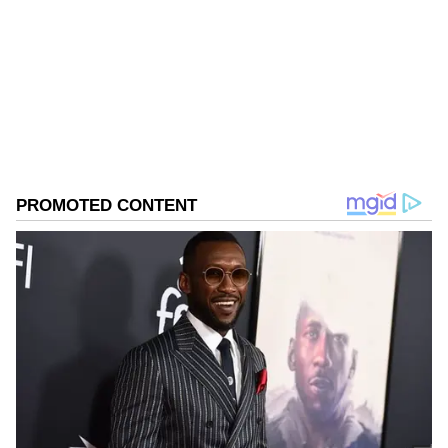
ಮಹ್ಮದ್ ರಫಿಕ್ ವಿಜಯಪುರದ ಬೇನಾಳ RC ಗ್ರಾಮದವನು. ಪಬ್ಲಿಕ್
ಟಿವಿ ಡಿಜಿಟಲ್, ನ್ಯೂಸ್ 18 ಕನ್ನಡ, ಇದೀಗ ಏಷ್ಯಾನೆಟ್ ಕನ್ನಡ ಸೇರಿ
ಡಿಜಿಟಲ್ ಮಾಧ್ಯಮದಲ್ಲಿ 8 ವರ್ಷಗಳ ಅನುಭವ. ಎಂ.ಕಾಂ. ಓದಿ
ಕೆಲಸ ಆರಂಭಿಸಿದ್ದು ಖಾಸಗಿ ಬ್ಯಾಂಕ್‌ವೊಂದರಲ್ಲಿ. ಆಕರ್ಷಿಸಿದ್ದು
ಬಾಲಿವುಡ್
ಪತ್ರಿಕೋದ್ಯಮ. ಯಾವ ಟಾಪಿಕ್ ಕೊಟ್ಟರೂ ಬರೆಯಬಲ್ಲೆ. ಓಟಿಟಿ
ಮೂವಿ ನೋಡೋದು ಇಷ್ಟ.
Published :
Jul 04 2024, 11:24 AM IST