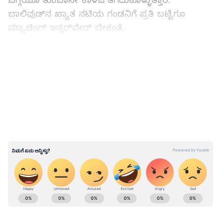
ಬಗ್ಗೆಯೂ ತುಂಬಾನೇ ಕಾಳಜಿ ತೆಗೆದುಕೊಳ್ಳುತ್ತಾರೆ.
ಬಾಲಿವುಡ್‌ನ ಖ್ಯಾತ ನಟಿಯ ಗಂಡನಿಗೆ ಪ್ರತಿ ಬಟ್ಟೆಗೂ
ಮ್ಯಾಚಿಂಗ್ ಇನ್ನರ್‌ವೇರ್ ಬೇಕಂತೆ.
ಹೌದು, ಬಾಲಿವುಡ್ ನಟಿ ಸೋನಾಕ್ಷಿ ಸಿನ್ಹಾ (Sonakshi
LATEST VIDEOS
Sinha) ಪತಿ ಜಹೀರ್ ಇಕ್ಬಾಲ್ (Zaheer Iqbal) ತಮ್ಮ ಪ್ರತಿ
ಕಾಸ್ಟೂಮ್‌ಗೆ ಮ್ಯಾಚಿಂಗ್ ಅಂಡರ್‌ವೇರ್ ಧರಿಸುತ್ತಾರೆ.
ಹಾಗಂತ ಜಹೀರ್ ಇಕ್ಬಾಲ್ ಸಂದರ್ಶನವೊಂದರಲ್ಲಿ
ಹೇಳಿಕೊಂಡಿದ್ದಾರೆ. ಇದೀಗ ಸಂದರ್ಶನದ ವಿಡಿಯೋ ಕ್ಲಿಪ್
ಸೋಶಿಯಲ್ ಮೀಡಿಯಾದಲ್ಲಿ ವೈರಲ್ ಆಗುತ್ತಿದೆ. ಸೋನಾಕ್ಷಿ
ಮತ್ತು ಜಹೀರ್ ಮದುವೆ ಬಳಿಕ ಇಬ್ಬರ ಕುರಿತ ವಿಡಿಯೋ
ತುಣುಕಗಳು ಸಾಮಾಜಿಕ ಜಾಲತಾಣದಲ್ಲಿ ಮುನ್ನಲೆಗೆ
ಬರುತ್ತಿವೆ.
ABOUT THE AUTHOR
ಕಪಿಲ್ ಪ್ರಶ್ನೆಗೆ ಹೌದು ಎಂದ ಜಹೀರ್ ಇಕ್ಬಾಲ್!
Mahmad Rafik
MR