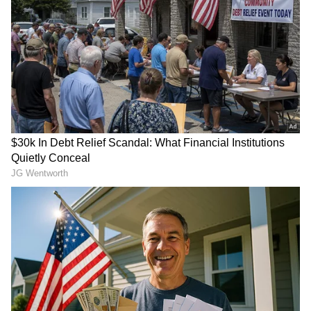
ಪ್ರಮೋಷನ್‌ಗಾಗಿ ಇಬ್ಬರು ಖಾಸಗಿ ವಾಹಿನಿಯಲ್ಲಿ
ಪ್ರಸಾರವಾಗುತ್ತಿದ್ದ ಕಪಿಲ್ ಶರ್ಮಾ ನಿರೂಪಣೆಯ ಕಾಮಿಡಿ
ಶೋಗೆ ಆಗಮಿಸಿದ್ದರು. ಈ ವೇಳೆ ಕಪಿಲ್ ತಮ್ಮ ಶೋಗೆ
ಆಗಮಿಸಿದ ಸ್ಟಾರ್‌ಗಳ ಕುರಿತು ಹರಿದಾಡುತ್ತಿರುವ ಗಾಸಿಪ್ ಬಗ್ಗೆ
ಪ್ರಶ್ನೆ ಕೇಳುತ್ತಾರೆ. ಜಹೀರ್ ಇಕ್ಬಾಲ್ ಬಟ್ಟೆ ಖರೀದಿಗೂ
ಮೊದಲು ಅಂಡರ್‌ವೇರ್ ಖರೀದಿ ಮಾಡ್ತಾರಂತೆ. ಆನಂತರ
ಅದಕ್ಕೆ ಮ್ಯಾಚಿಂಗ್ ಆಗುವ ಶರ್ಟ್, ಪ್ಯಾಂಟ್
ತೆಗೆದುಕೊಳ್ತಾರಂತೆ. ಇದು ನಿಜಾನಾ ಎಂದು ನೇರವಾಗಿಯೇ
ಪ್ರಶ್ನೆ ಕೇಳಿದ್ದರು.
RECOMMENDED STORIES
ಗಂಡನಿಗೆ ಒದ್ದು ಕಬರ್ಡ್‌ನಲ್ಲಿ ಕೂಡಿ ಹಾಕಿದ ಸೋನಾಕ್ಷಿ
ಸಿನ್ಹಾ - ವಿಡಿಯೋ ನೋಡಿ
ಕಪಿಲ್ ಪ್ರಶ್ನೆಗೆ ಉತ್ತರಿಸಿದ ಸ್ವಲ್ಪ ಮುಜುಗರಕ್ಕೊಳಗಾಗದ
ಜಹೀರ್, ಹೌದು ಇದು ನಿಜ. ನನ್ನ ಎಲ್ಲಾ ಬಟ್ಟೆಗಳಿಗೂ