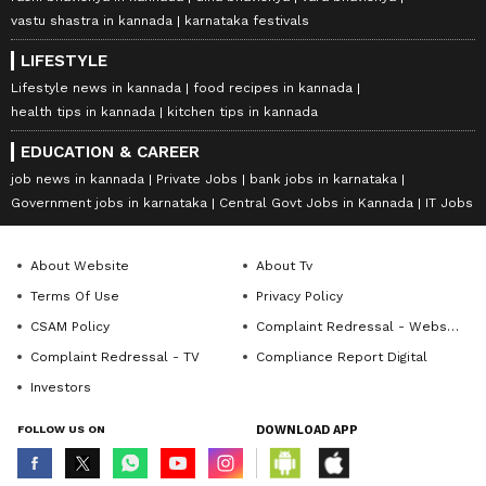
vastu shastra in kannada
karnataka festivals
LIFESTYLE
Lifestyle news in kannada
food recipes in kannada
health tips in kannada
kitchen tips in kannada
EDUCATION & CAREER
job news in kannada
Private Jobs
bank jobs in karnataka
Government jobs in karnataka
Central Govt Jobs in Kannada
IT Jobs
About Website
About Tv
Terms Of Use
Privacy Policy
CSAM Policy
Complaint Redressal - Website
Complaint Redressal - TV
Compliance Report Digital
Investors
FOLLOW US ON
DOWNLOAD APP