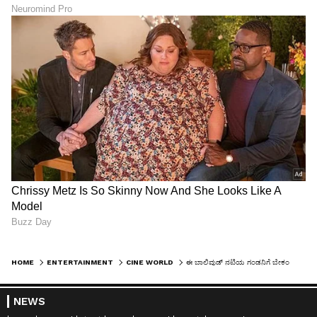
HOME
ENTERTAINMENT
CINE WORLD
ಈ ಬಾಲಿವುಡ್ ನಟಿಯ ಗಂಡನಿಗೆ ಬೇಕಂತೆ ಪ್ರತಿ ಬಟ್ಟೆಗೂ ಮ್ಯಾಚಿಂಗ್ ಅಂಡರ್‌ವೇರ್‌ಗಳು!
NEWS