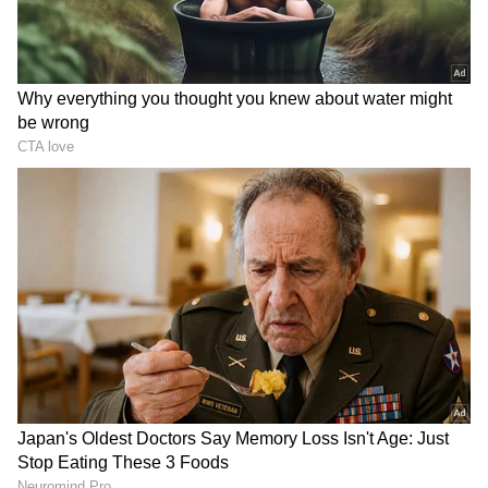
DOWNLOAD APP
ಕನ್ನಡ ಸಿನಿಮಾ (
Kannada Cinema News
), ಟಿವಿ
ಕಾರ್ಯಕ್ರಮಗಳು (
Kannada TV Shows
), ಸೆಲೆಬ್ರಿಟಿ
ಸುದ್ದಿಗಳು ಮತ್ತು ಇತ್ತೀಚಿನ ಸುದ್ದಿಗಳಿಗಾಗಿ ಏಷ್ಯಾನೆಟ್
ಸುವರ್ಣ ನ್ಯೂಸ್‌ನಲ್ಲಿ ಮನರಂಜನಾ ವಿಭಾಗ ನೋಡಿ.
ಸಿನಿಮಾ ವಿಮರ್ಶೆಗಳು (
Kannada Movies Review
),
ತಾರೆಯರ ಸಂದರ್ಶನಗಳು, ಧಾರಾವಾಹಿ ಅಪ್‌ಡೇಟ್ಸ್‌,
ತೆರೆಮರೆಯ ಕಥೆಗಳು,
OTT ರಿಲೀಸ್‌
ಗಳ ಬಗ್ಗೆ
ಮಾಹಿತಿಯೂ ಇಲ್ಲಿದೆ.