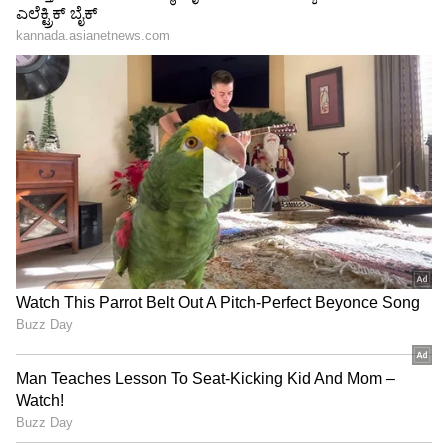
ಹಳದಿ ಚೆಂಡು ಹೂವುಗಳಿಂದ ಮಾಡಲ್ಪಟ್ಟಿದೆ. ದುಪಟ್ಟಾ
ಕನಕೋತ್ಸವದಲ್ಲಿ ರಿಷಬ್ ಶೆಟ್ಟಿ | Rishab
ಮಾತ್ರವಲ್ಲದೇ, ಆಭರಣಗಳೂ ಸಹ ಹೂವಿನಿಂದಲೇ
Shetty speech | Suvarna News
ಮಾಡಲ್ಪಟ್ಟಿವೆ. ಕೆಂಪು ಬಿಂದಿ ಮತ್ತು ಲಿಪ್​ಸ್ಟಿಕ್​​ ವಧುವಿನ ಕಳೆ
ಹೆಚ್ಚಿಸಿದೆ ಎಂದು ವಿನ್ಯಾಸಕಿ ಇದರ ವರ್ಣನೆ ಮಾಡಿದ್ದಾರೆ.
ಶೇ.50 ರಿಂದ ಶೇ.18 ಕ್ಕೆ TAX ಇಳಿಕೆ: ಮೋದಿ-
ಅಂದಹಾಗೆ, ಮುಂಬೈ-ಬಾಂದ್ರಾದ ಕುರ್ಲಾ ಕಾಂಪ್ಲೆಕ್ಸ್‌ನಲ್ಲಿರುವ
ಟ್ರಂಪ್ ಐತಿಹಾಸಿಕ ಒಪ್ಪಂದ | India US
ಜಿಯೋ ವರ್ಲ್ಡ್ ಕನ್ವೆನ್ಷನ್ ಸೆಂಟರ್‌ನಲ್ಲಿ ಜುಲೈ 12ರಂದು
Trade Deal | Party Rounds
ರಾಧಿಕಾ ಮತ್ತು ಅನಂತ್ ಅಂಬಾನಿ ಸಪ್ತಪದಿ ತುಳಿಯಲಿದ್ದಾರೆ.
ಜೂನ್ 29ರಂದು ಅಂಬಾನಿಯ ಐಷಾರಾಮಿ ಆಂಟಿಲಿಯಾ
ನಿವಾಸದಲ್ಲಿ ಪೂಜಾ ಸಮಾರಂಭದೊಂದಿಗೆ ವಿವಾಹಪೂರ್ವ
ಉತ್ಸವಗಳು ಪ್ರಾರಂಭವಾದವು. ನಂತರ, ಜುಲೈ 3ರಂದು
'ಮಾಮೆರು' ಸಮಾರಂಭ ನಡೆಯಿತು. ಜುಲೈ 5ರಂದು ಅದ್ಧೂರಿ
ಸಂಗೀತ ಸಮಾರಂಭ ಜರುಗಿದ್ದು, ಬಹುತೇಕ ಬಾಲಿವುಡ್​
ಗಣ್ಯರು ಪಾಲ್ಗೊಂಡಿದ್ದರು.
ಪರಿಸರ ಪ್ರೇಮ ಬಿತ್ತುವ ರಥದಲ್ಲಿ ಪ್ಲಾಸ್ಟಿಕ್​ ಗಿಡ-
ಮರಗಳಾ? ಅಂಬಾನಿ ಪುತ್ರನ ಮದ್ವೆಯಲ್ಲಿ ಇದೆಂಥ