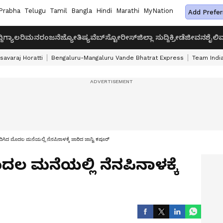
Prabha
Telugu
Tamil
Bangla
Hindi
Marathi
MyNation
Add Prefer
ದಿ
ಗ್ಯಾಲರಿ
ಮನರಂಜನೆ
ಜ್ಯೋತಿಷ್ಯ
ವೆಬ್‌ಸ್ಟೋರೀಸ್
ಜಿಲ್ಲಾ ಸುದ್ದಿ
ಕ್ರೀಡೆ
ಜೀವನಶೈಲಿ
ವ
savaraj Horatti
Bengaluru-Mangaluru Vande Bhatrat Express
Team India
ಿಸಿದ ಮೊದಲ ಮನೆಯಲ್ಲಿ ನೆನಪಿನಾಳಕ್ಕೆ ಜಾರಿದ ಜಾನ್ವಿ ಕಪೂರ್
ಲ ಮನೆಯಲ್ಲಿ ನೆನಪಿನಾಳಕ್ಕೆ