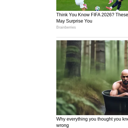
ಜಾನ್ವಿ ಹಾಗೂ ಖುಷಿ ಇಬ್ಬರನ್ನು ಮುಂಬೈನ ಮನ
ಒಂದು ಫೋಟೋ ನೋಡುತ್ತಾ ಜಾನ್ವಿ ವಿವರಿಸಿದ್ದ
ರಾರಾಜಿಸುತ್ತಿವೆ.
ಪುರುಷರ ಬಗ್ಗೆ ಜಾನ್ವಿಯ ಜಡ್ಜ್ಮೇಂಟ್‌ ಅನ