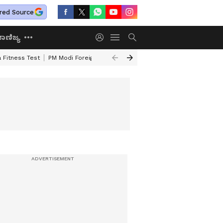
red Source
ಾಣಿಜ್ಯ
 Fitness Test
PM Modi Foreign Travel Expenditure
Valmiki Corporatio