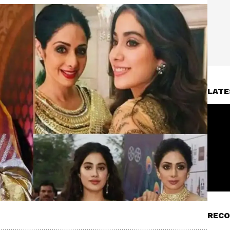
LATE
RECO