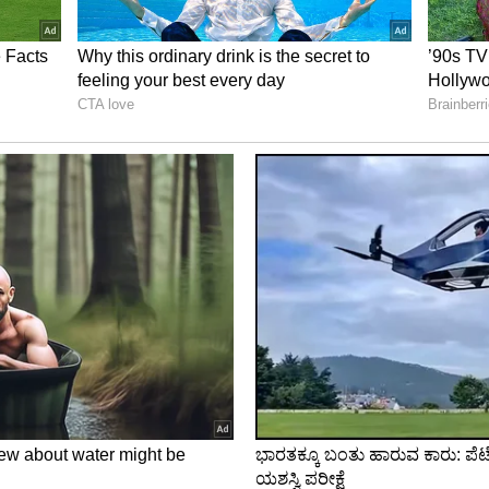
ೆಯಲ್ಲಿ ಬಿಟ್ಟು ಇಟಲಿಗೆ ವಿಮಾನವೇರಿದ್ದರಂತೆ. ಈ ವಿಚಾರವನ್ನು
ಾಳೆ. ಒಟ್ಟಿನಲ್ಲಿ ಈ ವಿಡಿಯೋ ಪೂರ್ತಿ ಶ್ರೀದೇವಿ ನೆನಪುಗಳೇ
್ನು ತಾಯಿ ಶ್ರೀದೇವಿ ಎಂದೂ ನಂಬುತ್ತಿರಲಿಲ್ಲವಂತೆ!