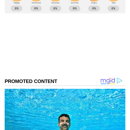
ABOUT THE AUTHOR
Shriram Bhat
SB
ಏಷ್ಯಾನೆಟ್ ಸುವರ್ಣನ್ಯೂಸ್.ಕಾಮ್‌ನಲ್ಲಿ ಉಪ ಸಂಪಾದಕ. ಸಿನಿಮಾ,
ಲೈಫ್‌ಸ್ಟೈಲ್, ರಾಜಕೀಯ ಸುದ್ದಿಗಳ ಬಗ್ಗೆ ಹೆಚ್ಚಿನ ಗಮನ
ನೀಡುತ್ತಿದ್ದೇನೆ. ಇಂಡಿಯನ್ ಎಕ್ಸ್‌ಪ್ರೆಸ್‌, ಒನ್‌ ಇಂಡಿಯಾ ಕನ್ನಡ
ಹಾಗೂ ವಿಜಯ ಕರ್ನಾಟಕ ವೆಬ್‌ನಲ್ಲಿ ಕೆಲಸ ಮಾಡಿದ ಅನುಭವವಿದೆ.
ಕೆನಡಾ
ಕಳೆದ 15 ವರ್ಷಗಳಿಂದ ನಿರಂತರ ಬರವಣಿಗೆ ಉದ್ಯೋಗದಲ್ಲಿದ್ದೇನೆ.
ಸಲ್ಮಾನ್ ಖಾನ್
ಸುದ್ದಿ ಮಾಧ್ಯಮವಲ್ಲದೇ ಮನರಂಜನಾ ಮಾಧ್ಯಮದಲ್ಲೂ ಕೆಲಸ
Published :
Nov 29 2023, 05:20 PM IST
ಮಾಡಿದ್ದೇನೆ. ಉತ್ತರ ಕನ್ನಡ ಜಿಲ್ಲೆ ಶಿರಸಿ ಹುಟ್ಟೂರು. ಕರ್ನಾಟಕ
ವಿಶ್ವವಿದ್ಯಾಲಯ, ಧಾರವಾಡದಿಂದ ಕಲಾ ವಿಭಾಗದಲ್ಲಿ ಪದವಿ
ಪಡೆದಿದ್ದೇನೆ. ಸಾಮಾಜಿಕ ಕಳಕಳಿಗೆ ಹೆಚ್ಚಿನ ಆದ್ಯತೆ, ಮಾನವೀಯತೆಗೆ
ಮೊದಲ ಪ್ರಾಶಸ್ತ್ಯ.