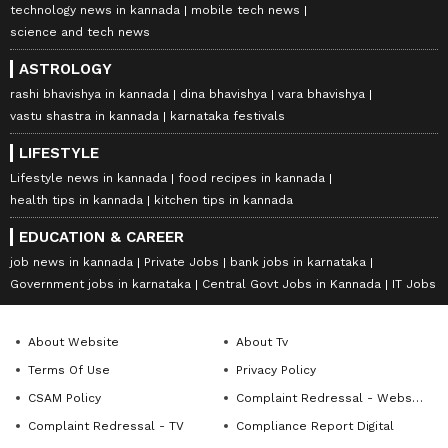
technology news in kannada
mobile tech news
science and tech news
ASTROLOGY
rashi bhavishya in kannada
dina bhavishya
vara bhavishya
vastu shastra in kannada
karnataka festivals
LIFESTYLE
Lifestyle news in kannada
food recipes in kannada
health tips in kannada
kitchen tips in kannada
EDUCATION & CAREER
job news in kannada
Private Jobs
bank jobs in karnataka
Government jobs in karnataka
Central Govt Jobs in Kannada
IT Jobs
About Website
About Tv
Terms Of Use
Privacy Policy
CSAM Policy
Complaint Redressal - Website
Complaint Redressal - TV
Compliance Report Digital