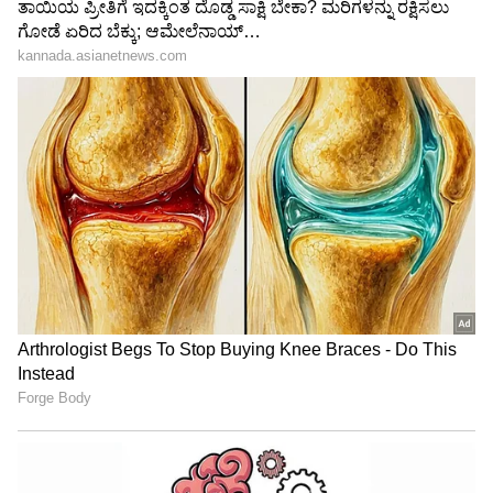
LATEST VIDEOS
"ರಾಜಕೀಯ ಬೇಡ, ಸಿನಿಮಾನೇ ಪ್ರಾಣ":
ಕನಕೋತ್ಸವದಲ್ಲಿ ರಿಷಬ್ ಶೆಟ್ಟಿ | Rishab
Shetty speech | Suvarna News
ಶೇ.50 ರಿಂದ ಶೇ.18 ಕ್ಕೆ TAX ಇಳಿಕೆ: ಮೋದಿ-
ಟ್ರಂಪ್ ಐತಿಹಾಸಿಕ ಒಪ್ಪಂದ | India US
Trade Deal | Party Rounds