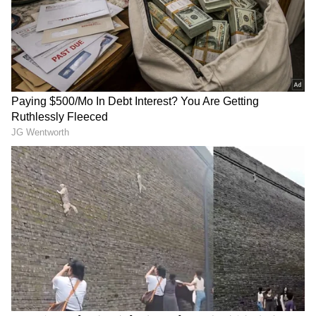
ಸಾಲು ಸಾಲು ಸೋಲು...
ಯಶ್‌ ‘ಟಾಕ್ಸಿಕ್‌’ ನೋಡಿ ಫ್ಯಾನ್ಸ್‌
ಅರುಣಾಚಲಕ್ಕೆ ಹೋದ ನಟಿ
ಫಿದಾ: ನೆಟ್ಟಿಗರು ಮಾತ್ರ ‘KGF on
ಶ್ರೀಲೀಲಾ: ವಿಶೇಷ ಪೂಜೆ,
Steroids’ ಅಂತಿದ್ದಾರೆ!
ಅಷ್ಟಕ್ಕೂ ಏನಾಯ್ತು?
ನಿರ್ದೇಶಕಿ ಗೀತೂ ಮೋಹನ್‌ದಾಸ್
ರಾಕಿ ಬಳಗಕ್ಕೆ ಯಶ್‌ 'ರಾಕಿಂಗ್‌'
ಕಣ್ಣೀರು ಹಾಕಿದ್ದೇಕೆ? ಟಾಕ್ಸಿಕ್
ಗಿಫ್ಟ್‌..: 'ಟಾಕ್ಸಿಕ್‌' ಬಗ್ಗೆ ಮೊದಲ
'ಸ್ಪೆಷಲ್ ಲೇಡೀಸ್' ನಾಯಕಿಯರು
ಬಾರಿಗೆ ಮೌನ ಮುರಿದ 'ಅಣ್ತಮ್ಮ'
ಹೇಳಿದ್ದೇನು?