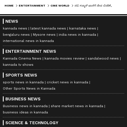
HOME
ENTERTAINMENT
CINE WORLD
ನಟ ಸಲ್ಮಾನ್ ಖಾನ್‌ಗೆ ಜೀವ ಬೆದರಿಕೆ, ಮಂಬೈ ಪೊಲೀಸರಿಂದ ವೈ ಪ್ಲಸ್ ಭದ್ರತೆ
NEWS
kannada news
latest kannada news
karnataka news
bengaluru news
Mysore news
india news in kannada
international news in kannada
ENTERTAINMENT NEWS
Kannada Cinema News
kannada movies review
sandalwood news
kannada tv shows
SPORTS NEWS
sports news in kannada
cricket news in kannada
Other Sports News in Kannada
BUSINESS NEWS
Business news in kannada
share market news in kannada
business ideas in kannada
SCIENCE & TECHNOLOGY