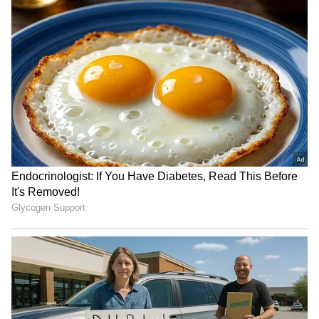
ವಾಹನ ದಟ್ಟಣೆಯ ಕಿರಿಕಿರಿಗೆ ಒಡ್ಡಿಕೊಳ್ಳುವುದನ್ನು
ಸೀಮಿತಗೊಳಿಸುತ್ತದೆ.