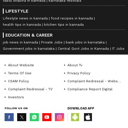
vastu shastra in kannada
karnataka festivals
LIFESTYLE
Lifestyle news in kannada
food recipes in kannada
health tips in kannada
kitchen tips in kannada
EDUCATION & CAREER
job news in kannada
Private Jobs
bank jobs in karnataka
Government jobs in karnataka
Central Govt Jobs in Kannada
IT Jobs
About Website
About Tv
Terms Of Use
Privacy Policy
CSAM Policy
Complaint Redressal - Website
Complaint Redressal - TV
Compliance Report Digital
Investors
FOLLOW US ON
DOWNLOAD APP