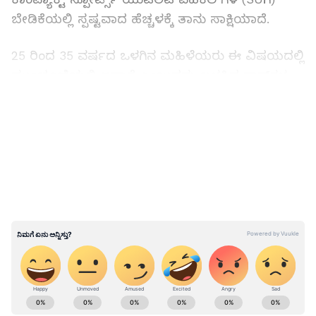
ಬೇಡಿಕೆಯಲ್ಲಿ ಸ್ಪಷ್ಟವಾದ ಹೆಚ್ಚಳಕ್ಕೆ ತಾನು ಸಾಕ್ಷಿಯಾದೆ.
25 ರಿಂದ 35 ವರ್ಷದ ಒಳಗಿನ ಮಹಿಳೆಯರು ಈ ವಿಷಯದಲ್ಲಿ
ಮುಂಚೂಣಿಯಲ್ಲಿ ಇದ್ದಾರೆ ಎಂಬುದನ್ನು ಬಳಸಿದ ಕಾರ್‌ಗಳ
ಭಾರತದ ಪ್ರಮುಖ ಆನ್‌ಲೈನ್ ಮಾರಾಟ ತಾಣವಾಗಿರುವ
LATEST VIDEOS
ಸ್ಪಿನ್ನಿ ಹೇಳಿದೆ. ನಗರದ ಮಹಿಳಾ ಖರೀದಿದಾರರಲ್ಲಿ
ಹ್ಯಾಚ್‌ಬ್ಯಾಕ್ ಮತ್ತು ಕಾಂಪ್ಯಾಕ್ಟ್ ಎಸ್‌ಯುವಿಗಳು ಹೆಚ್ಚು
ಜನಪ್ರಿಯವಾಗಿವೆ. ಮಾರುತಿ, ಹುಂಡೈ ಮತ್ತು ಹೋಂಡಾ
ವಾಹನಗಳು ಪ್ರಮುಖ ಬ್ರ್ಯಾಂಡ್ ಮಹಿಳಾ ಖರೀದಿದಾರರ
ಗಮನ ಸೆಳೆಯುತ್ತಿವೆ. ಇದಲ್ಲದೆ, ಮಹಿಳಾ ಖರೀದಿದಾರರು
ಸಂಪೂರ್ಣವಾಗಿ ಹೊಸ ಕಾರು ಖರೀದಿಯ ಅನುಭವಕ್ಕಾಗಿ
ಮನೆ ಬಾಗಿಲಲ್ಲಿ ಪರೀಕ್ಷಾರ್ಥ ಚಾಲನೆ ಸೌಲಭ್ಯ ಬಳಸಿಕೊಳ್ಳಲು
ಮತ್ತು ಆನ್‌ಲೈನ್‌ನಲ್ಲಿ ಕಾರುಗಳನ್ನು ಬುಕಿಂಗ್ ಮಾಡಲು ಹೆಚ್ಚು
ಒಲವು ತೋರುತ್ತಿದ್ದಾರೆ.
ABOUT THE AUTHOR