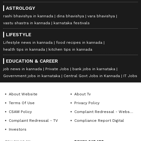
ASTROLOGY
rashi bhavishya in kannada
dina bhavishya
vara bhavishya
vastu shastra in kannada
karnataka festivals
LIFESTYLE
Lifestyle news in kannada
food recipes in kannada
health tips in kannada
kitchen tips in kannada
EDUCATION & CAREER
job news in kannada
Private Jobs
bank jobs in karnataka
Government jobs in karnataka
Central Govt Jobs in Kannada
IT Jobs
About Website
About Tv
Terms Of Use
Privacy Policy
CSAM Policy
Complaint Redressal - Website
Complaint Redressal - TV
Compliance Report Digital
Investors