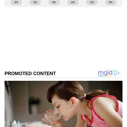
ABOUT THE AUTHOR
Suvarna News
SN
ಆಟೋಮೊಬೈಲ್
ಭಾರತ
Published :
Mar 11 2022, 03:20 PM IST