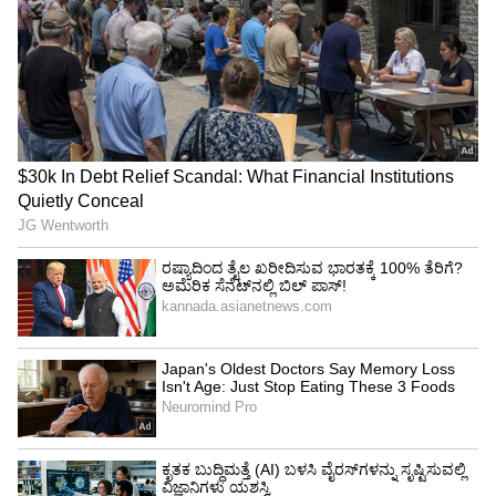
ವರ್ಷಗಳಿಂದ ಟೊಯೋಟಾ ಗ್ಲಾಂಜಾ ಮೇಲೆ ನಂಬಿಕೆ ಮತ್ತು
ನಂಬಿಕೆಯನ್ನು ಇರಿಸಿದ್ದಕ್ಕಾಗಿ ನಾವು ನಮ್ಮ ಗ್ರಾಹಕರಿಗೆ ಪೂರ್ಣ
ಹೃದಯದಿಂದ ಧನ್ಯವಾದ ಅರ್ಪಿಸುತ್ತೇವೆ. 2019 ರಲ್ಲಿ
ಟೊಯೋಟಾ ಗ್ಲಾಂಜಾವನ್ನು ಪ್ರಾರಂಭಿಸುವುದು
ಟೊಯೋಟಾದ ಭಾರತ ಪ್ರಯಾಣದಲ್ಲಿ ಒಂದು ಪ್ರಮುಖ
ಮೈಲಿಗಲ್ಲಾಗಿದೆ, ಏಕೆಂದರೆ ಈ ಉತ್ಪನ್ನವು ಅನೇಕ ಮೊದಲ
ಬಾರಿಗೆ ಟೊಯೋಟಾ ಖರೀದಿದಾರರು ಮತ್ತು ಅಸ್ತಿತ್ವದಲ್ಲಿರುವ
ಟೊಯೋಟಾ ಗ್ರಾಹಕರನ್ನು, ವಿಶೇಷವಾಗಿ ಎರಡನೇ ಮತ್ತು
ಮೂರನೇ ಹಂತದ ಮಾರುಕಟ್ಟೆಗಳಿಂದ ತಂದಿತು ಎಂದು
ಟಿಕೆಎಂನ ಸೇಲ್ಸ್ ಉಪಾಧ್ಯಕ್ಷ ಅತುಲ್ ಸೂದ್ ಹೇಳಿದ್ದಾರೆ.
ಇಲ್ಲಿಯವರೆಗೆ, ಟೊಯೋಟಾ ಗ್ಲಾಂಜಾ 66,000 ಕ್ಕೂ ಹೆಚ್ಚು
ಯುನಿಟ್ ಗಳನ್ನು ಮಾರಾಟ ಮಾಡಿದೆ, ಇದು ಟೊಯೋಟಾ
ಭಾರತೀಯ ಕಾರು ಖರೀದಿದಾರರಿಗೆ ಹೆಚ್ಚು ಕೈಗೆಟುಕುವ ಮತ್ತು
ಪ್ರವೇಶಿಸಬಹುದಾದ ಪ್ರಸ್ತಾಪವಾಗಿದೆ ಎಂಬುದಕ್ಕೆ
ಸಾಕ್ಷಿಯಾಗಿದೆ. ಕೂಲ್ ಮತ್ತು ಆಕರ್ಷಕ ಹೊಸ