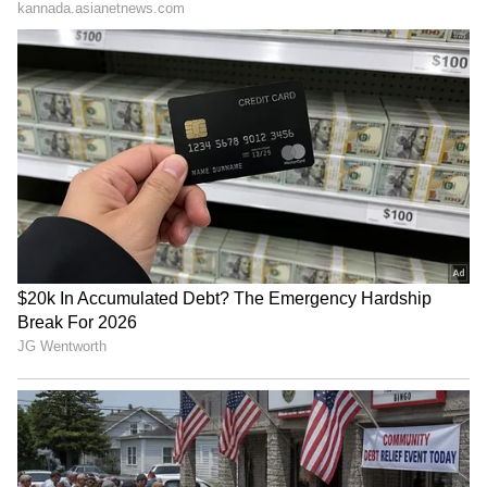
Toyota ಸಬ್ ಕಾಂಪಾಕ್ಟ್ ಕಾರ್ Aygo X ಅನಾವರಣ,
ಪಂಚ್‌ಗೆ ಠಕ್ಕರ್
ಸುಧಾರಿತ ಆದರೆ ಕೈಗೆಟುಕುವ ಆಯ್ಕೆಗಾಗಿ ವಿಶೇಷವಾಗಿ
ತಯಾರಿಸಲಾದ ತಂಪಾದ ಹೊಸ ಗ್ಲಾಂಜಾವನ್ನು ನಿಮಗೆ
ಪರಿಚಯಿಸಲು ನಾವು ಸಂತೋಷ ಪಡುತ್ತೇವೆ. ಕಳೆದ ಕೆಲವು