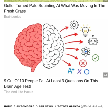
HOME
AUTOMOBILE
CAR NEWS
TOYOTA GLANZA ಕೈಗೆಟುಕುವ ದರದ ಕಾರು, 11,000 ರೂಗೆ ಬುಕ್ ಮಾಡಿ ಹೊಸ ಟೋಯೋಟಾ ಗ್ಲಾಂಜಾ!