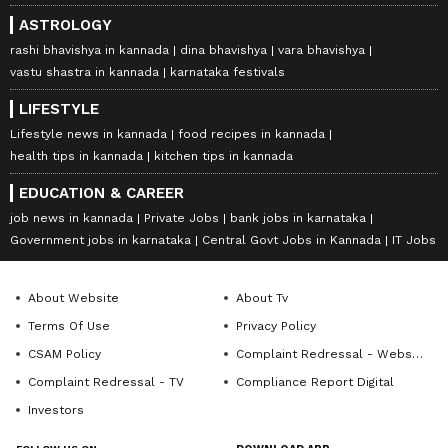
ASTROLOGY
rashi bhavishya in kannada
dina bhavishya
vara bhavishya
vastu shastra in kannada
karnataka festivals
LIFESTYLE
Lifestyle news in kannada
food recipes in kannada
health tips in kannada
kitchen tips in kannada
EDUCATION & CAREER
job news in kannada
Private Jobs
bank jobs in karnataka
Government jobs in karnataka
Central Govt Jobs in Kannada
IT Jobs
About Website
About Tv
Terms Of Use
Privacy Policy
CSAM Policy
Complaint Redressal - Website
Complaint Redressal - TV
Compliance Report Digital
Investors