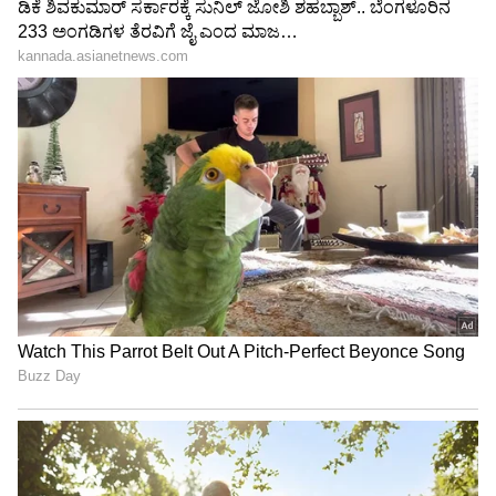
ಆಟೋಮೋಟಿವ್ ಬಿಸಿನೆಸ್ ಇಂಟೆಲಿಜೆನ್ಸ್ ಪ್ರೊವೈಡರ್ JATO
ಡೈನಾಮಿಕ್ಸ್ನ ಡೇಟಾ ಪ್ರಕಾರ, 2022 ರ ಆರ್ಥಿಕ ವರ್ಷದ
ನಾಲ್ಕನೇ ತ್ರೈಮಾಸಿಕದಲ್ಲಿ ಮಹೀಂದ್ರಾ ಶೇ. 17.8 ರ ಪ್ರಮುಖ
ಮಾರುಕಟ್ಟೆ ಪಾಲನ್ನು ಹೊಂದಿದ್ದು, ಟಾಟಾ, ಹುಂಡೈ ಮತ್ತು
ಹುಂಡೈ ಅಂಗಸಂಸ್ಥೆ ಕಿಯಾ ಅನ್ನು ಮೀರಿಸಿದೆ.
ಸದ್ಯ ಮಹೀಂದ್ರಾ ಮಾತ್ರವಲ್ಲ ಮಾರುತಿ ಸುಜುಕಿ ಸೇರಿದಂತೆ