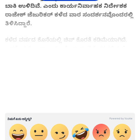
ಬಾಕಿ ಉಳಿದಿವೆ. ಎಂದು ಕಾರ್ಯನಿರ್ವಾಹಕ ನಿರ್ದೇಶಕ
ರಾಜೇಶ್ ಜೆಜುರಿಕರ್ ಕಳೆದ ವಾರ ಸಂದರ್ಶನವೊಂದರಲ್ಲಿ
ತಿಳಿಸಿದ್ದಾರೆ.
ಕಳೆದ ವರ್ಷದ ಕೊನೆಯಲ್ಲಿ ಚಿಪ್ ಕೊರತೆ ಕಡಿಮೆಯಾಗಿದೆ.
ಆದರೆ,
ಮಹೀಂದ್ರಾ
ಇನ್ನೂ ಕೆಲವು ಪೂರೈಕೆ ಸರಪಳಿಯಲ್ಲಿ
ಅವ್ಯವಸ್ಥೆ ಎದುರಿಸುತ್ತಿದೆ ಎಂದರು.
LATEST VIDEOS
ಮುಂಬೈ ಮೂಲದ 15.8 ಶತಕೋಟಿ ಡಾಲರ್ ಮೌಲ್ಯದ
ಮಹೀಂದ್ರಾದ ಕಾರು ಉತ್ಪಾದಕ ಘಟಕದಿಂದ "ಎಸ್ಯುವಿಗಳ
ಬಿಗ್ ಡ್ಯಾಡಿ" “ಸ್ಕಾರ್ಪಿಯೋ-ಎನ್” ಅನ್ನು
ಬಿಡುಗಡೆಗೊಳಿಸಿದೆ.
ಕೇಂದ್ರ ಸರ್ಕಾರ ಭಾರತದಲ್ಲಿ ಎಲೆಕ್ಟ್ರಿಕ್ ವಾಹನಗಳಿಗೆ
(electric vehicles) ಉತ್ತೇಜನ ನೀಡುತ್ತಿರುವ ಬೆನ್ನಲ್ಲೇ
ಮಹೀಂದ್ರಾ, ತನ್ನ ಹೊಸ ಇಂಧನ ವಾಹನವನ್ನು
ಬಿಡುಗಡೆಗೊಳಿಸಿದ್ದು, ಹೊಸ ತಂತ್ರಜ್ಞಾನಗಳನ್ನು
ಒಳಗೊಂಡಿರುವ ಕಾರುಗಳಿಗೆ ಕೂಡ ಜನರು ಮಹತ್ವ