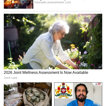
ಹೊಸ ಮಹೀಂದ್ರ ಸ್ಕಾರ್ಪಿಯೊ-ಎನ್ ನಿನ್ನೆಯಷ್ಟೇ 11.99 ಲಕ್ಷ
ರೂ (ಎಕ್ಸ್ ಶೋರೂಂ) ಪ್ರಾರಂಭಿಕ ಬೆಲೆಯೊಂದಿಗೆ
ಬಿಡುಗಡೆಯಾಗಿದೆ. ಮಹೀಂದ್ರಾ SUV ಯ ಎಲ್ಲಾ
ಮ್ಯಾನುವಲ್ ವೇರಿಯಂಟ್ಗಳ ಬೆಲೆಗಳನ್ನು ಬಹಿರಂಗಪಡಿಸಿದೆ.
ಐದು ವೇರಿಯಂಟ್ಗಳು ಮತ್ತು ಏಳು ಬಣ್ಣಗಳಲ್ಲಿ ಲಭ್ಯವಿದ್ದು,
ಸ್ಕಾರ್ಪಿಯೋ-ಎನ್ ಎಲ್ಲಾ ವಿಭಾಗಗಳಿಗೆ ಸೂಕ್ತವಾಗುತ್ತದೆ.
ಸ್ವಯಂಚಾಲಿತ ಮತ್ತು 4WD ವೇರಿಯಂಟ್ಗಳ ಬೆಲೆಗಳನ್ನು
ಜುಲೈ 21 ರಂದು
ಘೋಷಿಸಲಾಗುವುದು
ಎಂದು ಕಂಪನಿ
ತಿಳಿಸಿದೆ