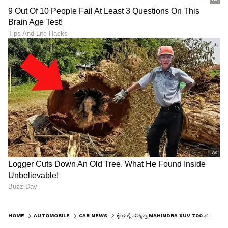
HOME
AUTOMOBILE
CAR NEWS
ಕೈಯಲ್ಲಿ ದುಡ್ಡಿದ್ರು MAHINDRA XUV 700 ಖರೀದಿ ಮಾಡೋಕಾಗಲ್ಲ: ಯಾಕೆ?