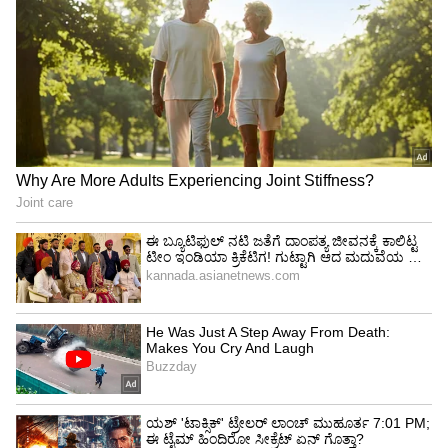
ಇತರ ಕಾರು ಕಂಪನಿಗಳು ಕೂಡ ಚಿಪ್ ಸಮಸ್ಯೆ ಎದುರಿಸುತ್ತಿವೆ.
ಆದರೆ, ಈ ವರ್ಷದ ಅಂತ್ಯದಲ್ಲಿ ಈ ಸಮಸ್ಯೆ ಸಾಕಷ್ಟು
ಸುಧಾರಿಸಲಿದೆ ಎಂದು ಕಾರು ತಯಾರಕರು ವಿಶ್ವಾಸ
ವ್ಯಕ್ತಪಡಿಸಿದ್ದಾರೆ. ಸದ್ಯ ಕಾಯುವ ಪಟ್ಟಿಯಲ್ಲಿ 3,25,000
ಕಾರುಗಳಿವೆ ಎಂದು
ಮಹೀಂದ್ರಾ
ತಿಳಿಸಿದೆ.
ಇದನ್ನೂ ಓದಿ:
ಪ್ರತಿ ತಿಂಗಳು ಬುಕ್ ಆಗುತ್ತಿವೆ ಸುಮಾರು 10
ಸಾವಿರ ಮಹೀಂದ್ರಾ ಎಕ್ಸ್ಯುವಿ700