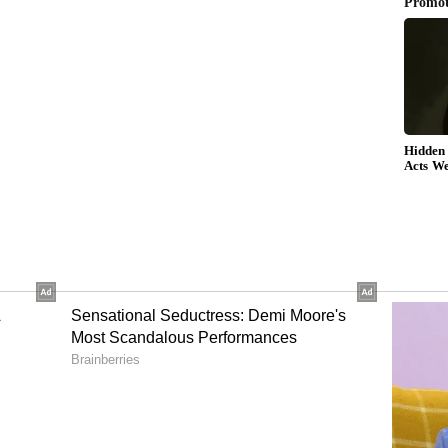
ಇದನ್ನು ಒಂದೇ ಬಾರಿ ಫುಲ್ ಚಾರ್ಜ್ ಮಾಡಿದರೆ ಬರೋಬ್ಬರಿ 404
ೆ ಮೈಲೇಜ್ (ರೇಂಜ್) ನೀಡುತ್ತದೆ ಎಂದು ಕಂಪನಿ ಇತ್ತೀಚೆಗೆ
ಕ್ಷತೆ
ು ಫೀಚರ್ ಲೋಡೆಡ್ ಕಾರು ಬೇಕು ಅಂದುಕೊಳ್ಳುವವರಿಗೆ ಕಿಯಾ
್ತಿದೆ. ಇದರಲ್ಲಿರುವ ಪ್ರಮುಖ ಪ್ರೀಮಿಯಂ ಫೀಚರ್‌ಗಳನ್ನು
noramic Sunroof), ಅಡ್ವಾನ್ಸ್ಡ್ ಡ್ರೈವರ್ ಅಸಿಸ್ಟೆನ್ಸ್
ೆಡ್ ಸೀಟುಗಳು (Ventilated Seats), ಸಂಪೂರ್ಣ ಡಿಜಿಟಲ್
ಹಾಗೂ ಅಡ್ವಾನ್ಸ್ಡ್ ಸೇಫ್ಟಿ ಟೆಕ್ನಾಲಜಿ (ಸುರಕ್ಷತಾ