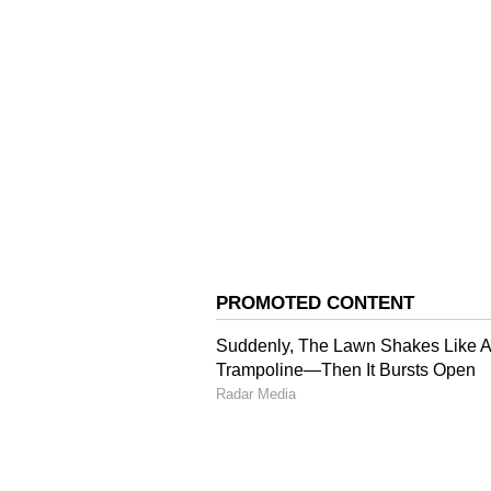
ಎಂಪಿವಿ (Electric MPV) ಕಾರ್ ಆಗಿದೆ. 
ಕಿಲೋಮೀಟರ್‌ನಿಂದ 490 ಕಿಲೋಮೀಟರ್‌ವರೆಗ
ಹೇಳಿದೆ.
ಪ್ರೀಮಿಯಂ ಫೀಚರ್ಸ್ ಹಾಗೂ ಸುರ
ದೊಡ್ಡ ಕುಟುಂಬಗಳಿಗೆ ಆರಾಮದಾಯಕ ಮತ್ತ
ಕಾರೆನ್ಸ್ ಮೊದಲ ಆಯ್ಕೆಯಾಗಿ ಹೊರಹೊಮ್ಮುತ
ನೋಡೋದಾದರೆ, ಪ್ಯಾನೋರಮಿಕ್ ಸನ್‌ರೂಫ್ (Pa
ಸಿಸ್ಟಮ್ (ADAS ತಂತ್ರಜ್ಞಾನ), ವೆಂಟಿಲೇಟ
ಫೀಚರ್ಸ್ ಮತ್ತು ಇನ್ಫೋಟೈನ್‌ಮೆಂಟ್ ಸಿಸ್ಟಮ್ 
ಏರ್‌ಬ್ಯಾಗ್‌ಗಳು) ಇದರಲ್ಲಿದೆ.