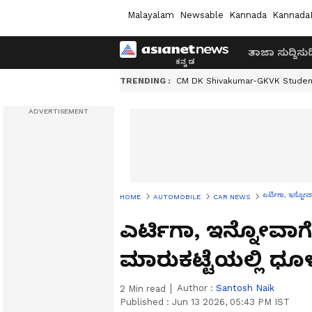
Malayalam
Newsable
Kannada
Kannada
ತಾಜಾ ಸುದ್ದಿ
ಸುದ್
TRENDING :
CM DK Shivakumar-GKVK Studen
ಎರ್ಟಿಗಾ, ಇನ್ನೋವಾ
HOME
AUTOMOBILE
CAR NEWS
ಎರ್ಟಿಗಾ, ಇನ್ನೋವಾಗ
ಮಾರುಕಟ್ಟೆಯಲ್ಲಿ ಧೂಳೆ
Author :
Santosh Naik
2
Min read
Published :
Jun 13 2026, 05:43 PM IST