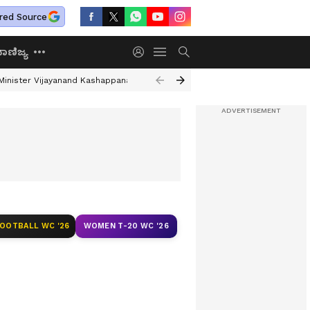
red Source
ಾಣಿಜ್ಯ
Minister Vijayanand Kashappanavar
Karnataka Drought Assessment
Be
FOOTBALL WC '26
WOMEN T-20 WC '26