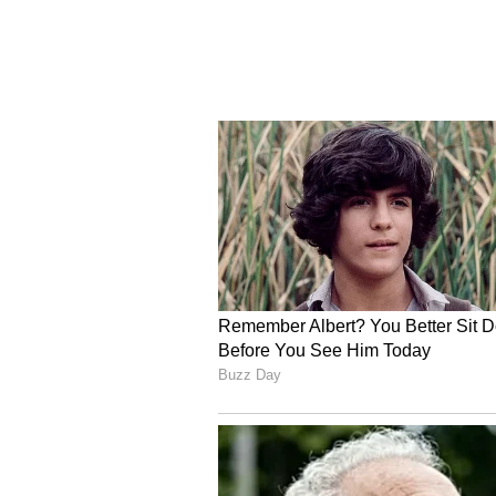
ತನ್ನ ಅತ್ಯಾಧುನಿಕ ಫೀಚರ್‌ಗಳು ಮತ್ತು ಎಲೆಕ್ಟ
ಧೂಳೆಬ್ಬಿಸುತ್ತಿರುವ ಕಿಯಾ ಕಾರೆನ್ಸ್, ಸ
ಸಾಮ್ರಾಜ್ಯಕ್ಕೆ ಬಿಗ್ ಚಾಲೆಂಜ್ ಆಗಿ ಪರಿಣಮಿಸ