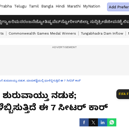
Prabha
Telugu
Tamil
Bangla
Hindi
Marathi
MyNation
Add Prefer
ದಿ
ಗ್ಯಾಲರಿ
ಮನರಂಜನೆ
ಜ್ಯೋತಿಷ್ಯ
ವೆಬ್‌ಸ್ಟೋರೀಸ್
ಜಿಲ್ಲಾ ಸುದ್ದಿ
ಕ್ರೀಡೆ
ಜೀವನಶೈಲಿ
ವ
ts
Commonwealth Games Medal Winners
Tungabhadra Dam Inflow
ಗೆ ಶುರುವಾಯ್ತು ನಡುಕ; ಮಾರುಕಟ್ಟೆಯಲ್ಲಿ ಧೂಳೆಬ್ಬಿಸುತ್ತಿದೆ ಈ 7 ಸೀಟರ್ ಕಾರ್
ೆ ಶುರುವಾಯ್ತು ನಡುಕ;
FIFA 
ಬ್ಬಿಸುತ್ತಿದೆ ಈ 7 ಸೀಟರ್ ಕಾರ್