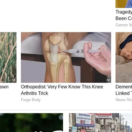
್ರಿಕ್ ತಂತ್ರಜ್ಞಾನದ ಬಲದೊಂದಿಗೆ ಮಾರುಕಟ್ಟೆಯಲ್ಲಿ
ದ್ಯ ಮಾರುತಿ ಎರ್ಟಿಗಾ ಮತ್ತು ಟೊಯೋಟಾ ಇನ್ನೋವಾ ಕಾರುಗಳ
ಿದೆ.