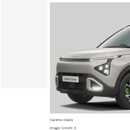
Carens clavis
Image Credit:
X