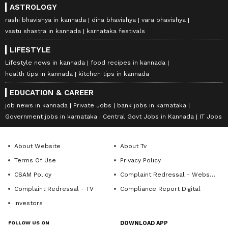
ASTROLOGY
rashi bhavishya in kannada
dina bhavishya
vara bhavishya
vastu shastra in kannada
karnataka festivals
LIFESTYLE
Lifestyle news in kannada
food recipes in kannada
health tips in kannada
kitchen tips in kannada
EDUCATION & CAREER
job news in kannada
Private Jobs
bank jobs in karnataka
Government jobs in karnataka
Central Govt Jobs in Kannada
IT Jobs
About Website
About Tv
Terms Of Use
Privacy Policy
CSAM Policy
Complaint Redressal - Website
Complaint Redressal - TV
Compliance Report Digital
Investors
FOLLOW US ON
DOWNLOAD APP