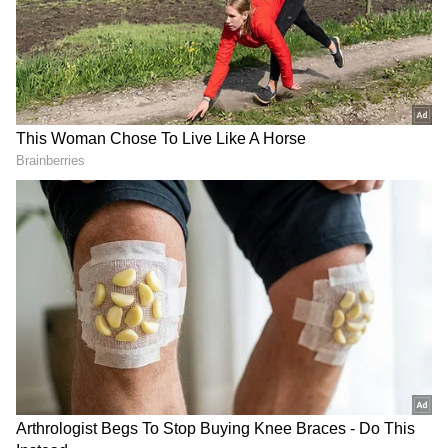
DOWNLOAD APP
ಟ್ರಾಫಿಕ್ ನಿಯಮ ಮತ್ತಷ್ಟು ಕಠಿಣ; ಕಾರಿನ ಹಿಂಬದಿ ಸೀಟ್
ಬೆಲ್ಟ್ ಹಾಕದಿದ್ರೂ ದಂಡ!.
ಕಾರು ಪಡೆಯಲು ಬಂದ ಸೋನಾ ಸಾಗರ್, ತನ್ನ ಕಾರಿನ
ಮ್ಯೂಸಿಕ್ ಸಿಸ್ಟಮ್, ಏರ್ ಕಂಡೀಷನರ್ ಸೇರಿದಂತೆ ಹಲವು
ಭಾಗಗಳು ಡ್ಯಾಮೇಜ್ ಆಗಿವೆ. ಹೀಗಾಗಿ ಕಾರು ಸ್ವೀಕರಿಸಲು
ಸೋನಾ ಸಾಗರ್ ನಿರಾಕರಿಸಿದ್ದಾರೆ. ಬಳಿಕ ಗ್ರಾಹಕರ
ಕೋರ್ಟ್‌ನಲ್ಲಿ ಪ್ರಕರಣ ದಾಖಲಿಸಿದ್ದಾರೆ.