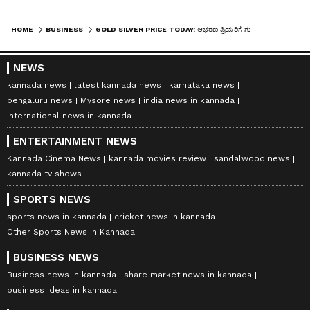
HOME
BUSINESS
GOLD SILVER PRICE TODAY: ಆಭರಣ ಪ್ರಿಯರಿಗೆ ಗುಡ್‌ ನ್ಯೂಸ್‌: ಚಿನ್ನದ ದರದಲ್ಲಿ ಇಳಿಕೆ; ಬೆಳ್ಳಿ ಬೆಲೆ ಹೀಗಿದೆ..
NEWS
kannada news
latest kannada news
karnataka news
bengaluru news
Mysore news
india news in kannada
international news in kannada
ENTERTAINMENT NEWS
Kannada Cinema News
kannada movies review
sandalwood news
kannada tv shows
SPORTS NEWS
sports news in kannada
cricket news in kannada
Other Sports News in Kannada
BUSINESS NEWS
Business news in kannada
share market news in kannada
business ideas in kannada