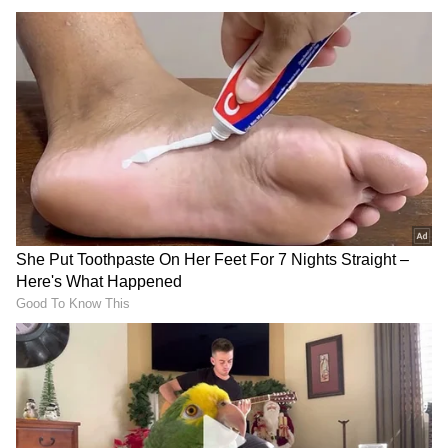
22 ಕ್ಯಾರೆಟ್ ಆಭರಣ ಚಿನ್ನದ ಬೆಲೆ - ರೂ. 44,480
24 ಕ್ಯಾರೆಟ್ ಬಂಗಾರದ ಬೆಲೆ (ಅಪರಂಜಿ) - ರೂ. 48,520
RECOMMENDED STORIES
ಬಿಸಿನೆಸ್ ಶುರು ಮಾಡೋ ಮುನ್ನ
1917ರಲ್ಲಿ ಬ್ರಿಟಿಷರಿಗೆ 35 ಸಾವಿರ