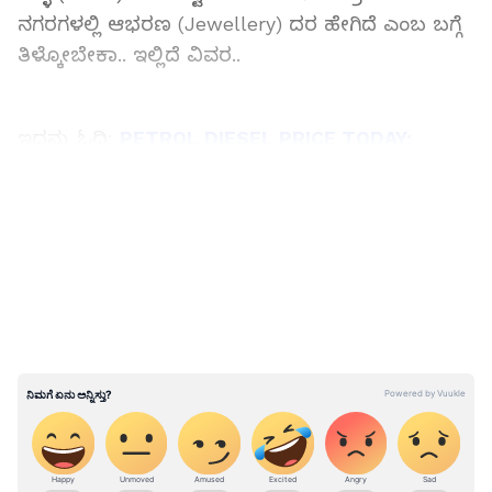
ನಗರಗಳಲ್ಲಿ ಆಭರಣ (Jewellery) ದರ ಹೇಗಿದೆ ಎಂಬ ಬಗ್ಗೆ
ತಿಳ್ಕೋಬೇಕಾ.. ಇಲ್ಲಿದೆ ವಿವರ..
ಇದನ್ನು ಓದಿ:
PETROL DIESEL PRICE TODAY:
ಚಿತ್ರದುರ್ಗದಲ್ಲಿ ಇಳಿಕೆಯಾದ, ಬಳ್ಳಾರಿಯಲ್ಲಿ ಹೆಚ್ಚಾದ
ಪೆಟ್ರೋಲ್‌, ಡೀಸೆಲ್‌ ಬೆಲೆ
LATEST VIDEOS