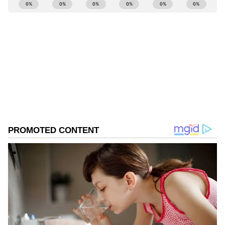
ABOUT THE AUTHOR
BK Ashwin
BA
ಚಿನ್ನ
ಬೆಳ್ಳಿ
ಆಭರಣಗಳು
Published :
May 27 2023, 10:11 AM IST