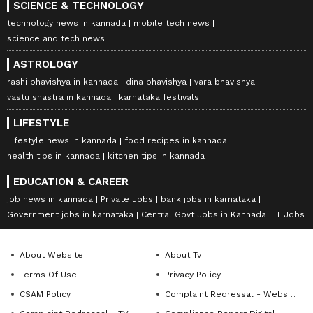
SCIENCE & TECHNOLOGY
technology news in kannada
mobile tech news
science and tech news
ASTROLOGY
rashi bhavishya in kannada
dina bhavishya
vara bhavishya
vastu shastra in kannada
karnataka festivals
LIFESTYLE
Lifestyle news in kannada
food recipes in kannada
health tips in kannada
kitchen tips in kannada
EDUCATION & CAREER
job news in kannada
Private Jobs
bank jobs in karnataka
Government jobs in karnataka
Central Govt Jobs in Kannada
IT Jobs
About Website
About Tv
Terms Of Use
Privacy Policy
CSAM Policy
Complaint Redressal - Website