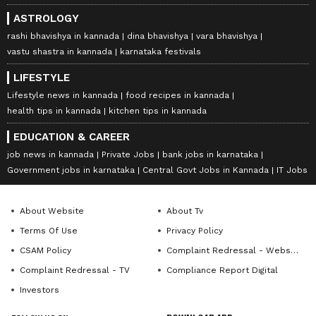
ASTROLOGY
rashi bhavishya in kannada
dina bhavishya
vara bhavishya
vastu shastra in kannada
karnataka festivals
LIFESTYLE
Lifestyle news in kannada
food recipes in kannada
health tips in kannada
kitchen tips in kannada
EDUCATION & CAREER
job news in kannada
Private Jobs
bank jobs in karnataka
Government jobs in karnataka
Central Govt Jobs in Kannada
IT Jobs
About Website
About Tv
Terms Of Use
Privacy Policy
CSAM Policy
Complaint Redressal - Website
Complaint Redressal - TV
Compliance Report Digital
Investors