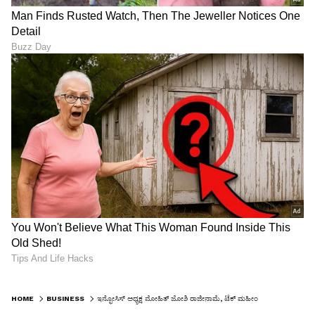
HOME
BUSINESS
ಇನ್ಫೋಸಿಸ್‌ ಅಧ್ಯಕ್ಷ ಮೋಹಿತ್‌ ಜೋಶಿ ರಾಜೀನಾಮೆ, ಟೆಕ್‌ ಮಹೀಂದ್ರಾಗೆ ಸೇರ್ಪಡೆ!