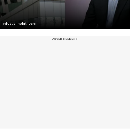
infosys mohit joshi