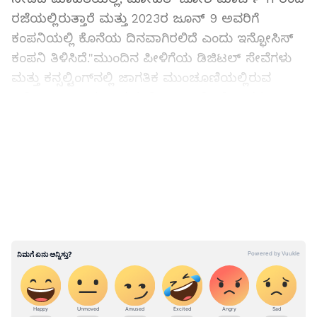
ರಜೆಯಲ್ಲಿರುತ್ತಾರೆ ಮತ್ತು 2023ರ ಜೂನ್‌ 9 ಅವರಿಗೆ
ಕಂಪನಿಯಲ್ಲಿ ಕೊನೆಯ ದಿನವಾಗಿರಲಿದೆ ಎಂದು ಇನ್ಫೋಸಿಸ್‌
ಕಂಪನಿ ತಿಳಿಸಿದೆ."ಮುಂದಿನ ಪೀಳಿಗೆಯ ಡಿಜಿಟಲ್ ಸೇವೆಗಳು
ಮತ್ತು ಕನ್ಸಲ್ಟಿಂಗ್‌ನಲ್ಲಿ ಜಾಗತಿಕ ಮುಂಚೂಣಿಯಲ್ಲಿರುವ
ಇನ್ಫೋಸಿಸ್ ಇಂದು ಅಧ್ಯಕ್ಷ ಮೋಹಿತ್ ಜೋಶಿ ಅವರ
ರಾಜೀನಾಮೆಯನ್ನು ಘೋಷಿಸಿತು. 2023ರ ಮಾರ್ಚ್ 11 ರಿಂದ
LATEST VIDEOS
ಅವರು ರಜೆಯಲ್ಲಿರುತ್ತಾರೆ ಮತ್ತು ಕಂಪನಿಯೊಂದಿಗೆ ಅವರ
ಕೊನೆಯ ದಿನಾಂಕ 2023ರ ಜೂನ್ 09 ಆಗಿರುತ್ತದೆ.
ನಿರ್ದೇಶಕ ಮಂಡಳಿಯು ಮೋಹಿತ್ ಜೋಶಿ ಅವರು ಸಲ್ಲಿಸಿದ
ಸೇವೆಗಳಿಗೆ ಮತ್ತು ಕಂಪನಿಗೆ ಅವರ ಕೊಡುಗೆಗಳಿಗಾಗಿ ಅಪಾರ
ಮೆಚ್ಚುಗೆಯನ್ನು ಗಳಿಸಿದ್ದರು. ನಿಮ್ಮ ಮಾಹಿತಿ ಮತ್ತು
ದಾಖಳೆಗಾಗಿ ಇದನ್ನು ತಿಳಿಸುತ್ತಿದ್ದೇವೆ"ಎಂದು ಪ್ರಕಟಣೆಯಲ್ಲಿ
ಹೇಳಿದೆ.
ಅಧ್ಯಕ್ಷರಾಗಿ, ಮೋಹಿತ್ ಜೋಶಿ ಅವರು ಇನ್ಫೋಸಿಸ್‌ನಲ್ಲಿ
ಹಣಕಾಸು ಸೇವೆಗಳು ಮತ್ತು ಆರೋಗ್ಯ/ಜೀವ ವಿಜ್ಞಾನ