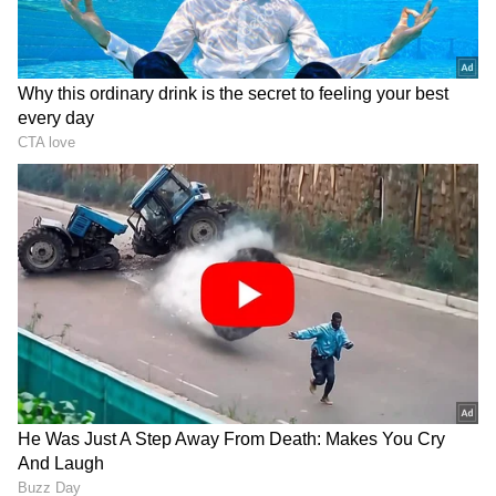
DOWNLOAD APP
ವ್ಯವಹಾರ (
business ideas in kannada
) ,
ಬ್ಯಾಂಕಿಂಗ್ (
Banking News
), ಹಣಕಾಸು, ಭಾರತೀಯ
ಆರ್ಥಿಕತೆ, ಜಾಗತಿಕ ಮಾರುಕಟ್ಟೆ,
ಷೇರು ಮಾರುಕಟ್ಟೆ
,
ಹೂಡಿಕೆ ಸೇರಿದಂತೆ ಇನ್ನಿತರ ಮತ್ತು ಇತ್ತೀಚಿನ ಹಣಕಾಸಿನ
ಸುದ್ದಿಗಳನ್ನು ಏಷ್ಯಾನೆಟ್ ಸುವರ್ಣ ನ್ಯೂಸ್‌ನಲ್ಲಿ ಓದಿರಿ.