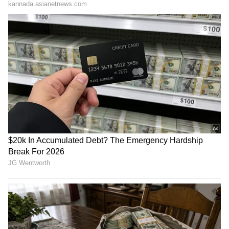
ಶೇ.50 ರಿಂದ ಶೇ.18 ಕ್ಕೆ TAX ಇಳಿಕೆ: ಮೋದಿ-
ಟ್ರಂಪ್ ಐತಿಹಾಸಿಕ ಒಪ್ಪಂದ | India US
Trade Deal | Party Rounds