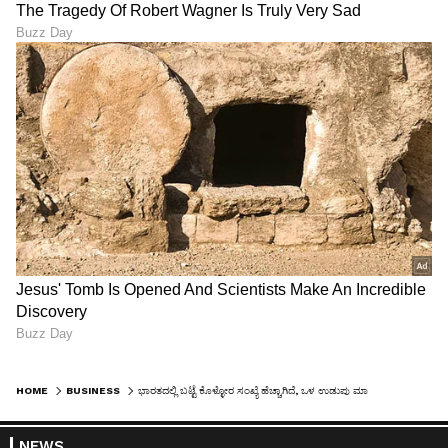
HOME
BUSINESS
ಭಾರತದಲ್ಲಿ ಬಟ್ಟೆ ಕೊಳ್ಳೋರ ಸಂಖ್ಯೆ ಹೆಚ್ಚಾಗಿದೆ, ಒಳ ಉಡುಪು ಮಾತ್ರ ಕೊಳ್ಳೋಲ್ವಂತೆ!
NEWS