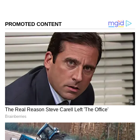
DOWNLOAD APP
ವ್ಯವಹಾರ (
business ideas in kannada
) ,
ಬ್ಯಾಂಕಿಂಗ್ (
Banking News
), ಹಣಕಾಸು, ಭಾರತೀಯ
ಆರ್ಥಿಕತೆ, ಜಾಗತಿಕ ಮಾರುಕಟ್ಟೆ,
ಷೇರು ಮಾರುಕಟ್ಟೆ
,