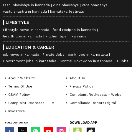
rashi bhavishya in kannada
dina bhavishya
vara bhavishya
vastu shastra in kannada
karnataka festivals
LIFESTYLE
Lifestyle news in kannada
food recipes in kannada
health tips in kannada
kitchen tips in kannada
EDUCATION & CAREER
job news in kannada
Private Jobs
bank jobs in karnataka
Government jobs in karnataka
Central Govt Jobs in Kannada
IT Jobs
About Website
About Tv
Terms Of Use
Privacy Policy
CSAM Policy
Complaint Redressal - Website
Complaint Redressal - TV
Compliance Report Digital
Investors
FOLLOW US ON
DOWNLOAD APP