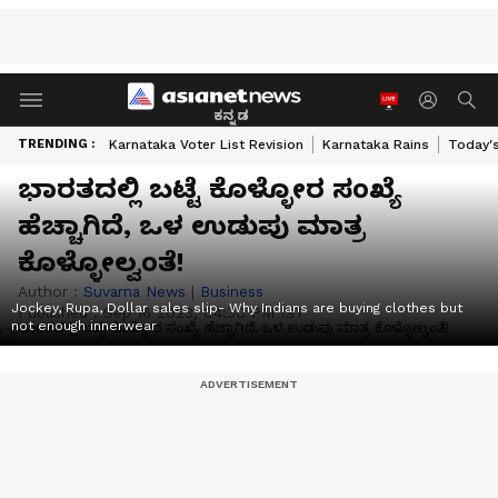
ಕನ್ನಡ
TRENDING :
Karnataka Voter List Revision
Karnataka Rains
Today'
ಭಾರತದಲ್ಲಿ ಬಟ್ಟೆ ಕೊಳ್ಳೋರ ಸಂಖ್ಯೆ
ಹೆಚ್ಚಾಗಿದೆ, ಒಳ ಉಡುಪು ಮಾತ್ರ
ಕೊಳ್ಳೋಲ್ವಂತೆ!
Author :
Suvarna News
|
Business
Jockey, Rupa, Dollar sales slip- Why Indians are buying clothes but
Published :
Sep 16 2023, 04:30 PM IST
not enough innerwear