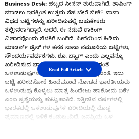
Business Desk:
ಹಬ್ಬದ ಸೀಸನ್ ಶುರುವಾಗಿದೆ. ಶಾಪಿಂಗ್
ಮಾಡಲು ಇದಕ್ಕಿಂತ ಉತ್ತಮ ನೆಪ ಬೇರೆ ಬೇಕೆ? ನಾನಾ
ವಿಧದ ಬಟ್ಟೆಗಳನ್ನು ಖರೀದಿಸುವಲ್ಲಿ ಬಹುತೇಕರು
ತಲ್ಲೀನರಾಗಿದ್ದಾರೆ. ಆದರೆ, ಈ ನಡುವೆ ಶಾಕಿಂಗ್
ವಿಚಾರವೊಂದು ಬೆಳಕಿಗೆ ಬಂದಿದೆ. ಸೀರೆಯಿಂದ ಹಿಡಿದು
ಮಾಡರ್ನ್ ಡ್ರೆಸ್ ಗಳ ತನಕ ನಾನಾ ನಮೂನೆಯ ಬಟ್ಟೆಗಳು,
ಸೌಂದರ್ಯವರ್ಧಕಗಳು, ಶೂ, ಬ್ಯಾಗ್ ಎಂದು ಎಲ್ಲವನ್ನೂ
ಖರೀದಿಸುವ ಭಾರತೀಯರು ಚಡ್ಡಿ, ಬ್ರಾ ಸೇರಿದಂತೆ
Read Full Article
ಒಳಉಡುಪುಗಳನ್ನು ಮಾತ್ರ ಖರೀದಿಸೋದಿಲ್ಲವಂತೆ. ಇದು
ಬಟ್ಟೆ ಖರೀದಿಸೋಕೆ ಹಿಂದೆಮುಂದೆ ನೋಡದ ಭಾರತೀಯರು
ಒಳಉಡುಪು ಕೊಳ್ಳಲು ಮಾತ್ರ ಹಿಂದೇಟು ಹಾಕೋದು ಏಕೆ?
ಎಂಬ ಪ್ರಶ್ನೆಯನ್ನು ಹುಟ್ಟುಹಾಕಿದೆ. ಇತ್ತೀಚಿನ ವರ್ಷಗಳಲ್ಲಿ
ಭಾರತದಲ್ಲಿ ಒಳಉಡುಪುಗಳ ಖರೀದಿಯಲ್ಲಿ ದೊಡ್ಡ
ಪ್ರಮಾಣದಲ್ಲಿ ಇಳಿಕೆ ಕಂಡುಬಂದಿದೆ. ಜನಪ್ರಿಯ ಒಳ
ಉಡುಪುಗಳ ಬ್ರ್ಯಾಂಡ್ ಗಳಾದ ಜಾಕಿಯಿಂದ ಹಿಡಿದು ರೂಪ
ತನಕ ಎಲ್ಲದರ ಮಾರಾಟದಲ್ಲೂ ಭಾರೀ ಇಳಿಕೆಯಾಗಿದೆ.
LATEST VIDEOS