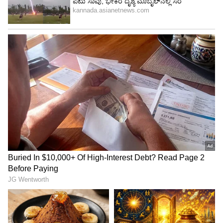
ಐಐಟಿಯಲ್ಲಿಓದಿದ ಈಕೆ ವಿಶ್ವದಲ್ಲೇ ಅತೀಹೆಚ್ಚು ವೇತನ
ಪಡೆಯವ ಭಾರತೀಯ ಸಿಇಒ ಪತ್ನಿ;ಇವರ ಆದಾಯ ಎಷ್ಟು
ಗೊತ್ತಾ?
ಮುಂದಿನ ದಿನಗಳು ಇನ್ನೂ ಕಷ್ಟಕರ
ಭವಿಷ್ಯದಲ್ಲಿ ಒಳ ಉಡುಪುಗಳ ಮಾರಾಟದಲ್ಲಿ ಇಳಿಕೆ
ಮುಂದುವರಿದರೆ ಜಾಕಿ ಸೇರಿದಂತೆ ಅನೇಕ ಕಂಪನಿಗಳಿಗೆ
ಮುಂದಿನ ದಿನಗಳಲ್ಲಿ ಇನ್ನಷ್ಟು ಸವಾಲಗಳು ಎದುರಾಗಲಿವೆ.
ಭಾರತದಲ್ಲಿ ಒಳ ಉಡುಪುಗಳ ಮಾರುಕಟ್ಟೆ
ಯುರೋಮಾನಿಟರ್ ಇಂಟರ್ ನ್ಯಾಷನಲ್ ಮಾಹಿತಿ ಅನ್ವಯ
ಭಾರತದ ಒಳ ಉಡುಪು ಮಾರುಕಟ್ಟೆ ಅಂದಾಜು 48,123
ಕೋಟಿ ರೂ. ಡಾಲರ್ ಮೌಲ್ಯದಾಗಿದೆ. ಇನ್ನು ಪುರುಷ ಹಾಗೂ