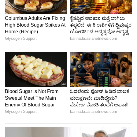
ಮಹಿಳೆಯರ ವಿಭಾಗದಿಂದ ಒಳಉಡುಪುಗಳ ಖರೀದಿ
ಪ್ರಮಾಣ ಶೇ.39 ಹಾಗೂ ಶೇ.61ರಷ್ಟಿದೆ.