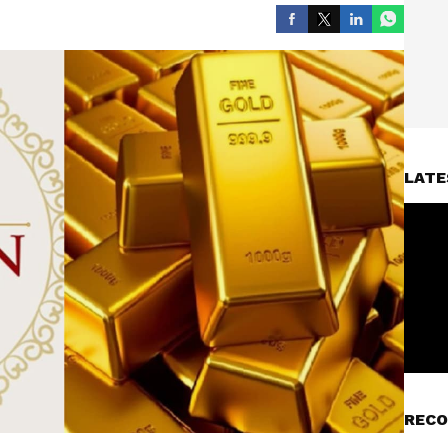
LATE
RECO