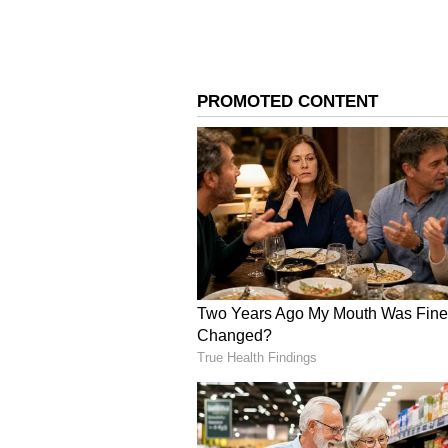
ರಿಯಾಯಿತಿ ತೆರಿಗೆ ದರವನ್ನು ಸರ್ಕಾರವು 202
ಉದಯೋನ್ಮುಖ ಜಾಗತಿಕ ಮಾರುಕಟ್ಟೆಗಳಿಗೆ 
ಗಣನೀಯವಾಗಿ ಕಡಿಮೆ ಮಾಡಿದೆ ಎಂದು ಮಾರುಕಟ
ಕೈಗೊಂಡಿರುವ ಸುಧಾರಣಾ ಕ್ರಮವು ಭಾರತದ ಬ
ಹೆಚ್ಚಿಸುವುದಲ್ಲದೆ, ದೇಶಕ್ಕೆ ಹೊಸ ಡಾಲರ್ 
ಆರ್ಥಿಕತೆಯ ಮೇಲಾಗುವ ಸಕಾರ
ಸರ್ಕಾರಿ ಭದ್ರತೆಗಳಲ್ಲಿ ವಿದೇಶಿ ಹೂಡಿಕೆ 
ಅನುಕೂಲವಾಗಲಿದೆ:
ರೂಪಾಯಿಗೆ ಬಲ: ದೇಶದೊಳಗೆ ಡಾಲರ್ ಒಳಹರಿವ