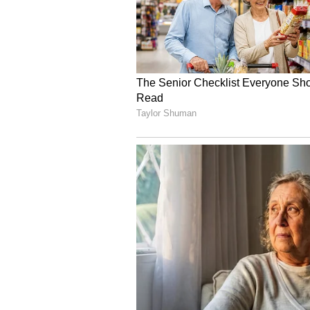
ರೂಪಾಯಿ ಮೌಲ್ಯ ಕುಸಿತಕ್ಕೆ ತಡೆ ಬೀಳಲಿದ್ದು, 
ದ್ರವ್ಯತೆ ಸುಧಾರಣೆ: ಸಾಲ ಮಾರುಕಟ್ಟೆಯಲ್
ಸುಧಾರಿಸಲಿದೆ.
ಪರ್ಯಾಯ ಬಂಡವಾಳ ಮೂಲ: ದೇಶೀಯ ಷೇರು 
ಈ ಸಂಕೀರ್ಣ ಸಮಯದಲ್ಲಿ, ಬಾಂಡ್ ಮಾರುಕಟ
ಪರಿಣಮಿಸಲಿದೆ.
ಕಚ್ಚಾ ತೈಲ ಬೆಲೆ ಏರಿಕೆಯಿಂದಾಗಿ ಭಾರತೀಯ 
ಹಿನ್ನೆಲೆಯಲ್ಲಿ ಈ ನಿರ್ಧಾರವು ಆರ್ಥಿಕವಾಗಿ ಅತ
ಹಣದುಬ್ಬರ (Inflation), ಚಾಲ್ತಿ ಖಾತೆ ಕೊರ
ಪ್ರಗತಿಯ ಬಗ್ಗೆ ತೀವ್ರ ಕಳವಳಗಳನ್ನು ಮೂಡಿಸಿದ್
ಹಣವನ್ನು ಸೆಳೆಯುವ ಮೂಲಕ ದೇಶದ ಬಾಹ್ಯ 
ಮೇಲಿನ ಒತ್ತಡವನ್ನು ತಗ್ಗಿಸಲು ನೀತಿ ನಿರೂಪ
ಮುಂದಿನ ದಿನಗಳಲ್ಲಿ ಮತ್ತಷ್ಟು
ಭಾರತೀಯ ಹಣಕಾಸು ಮಾರುಕಟ್ಟೆಯಲ್ಲಿ ವಿದೇ