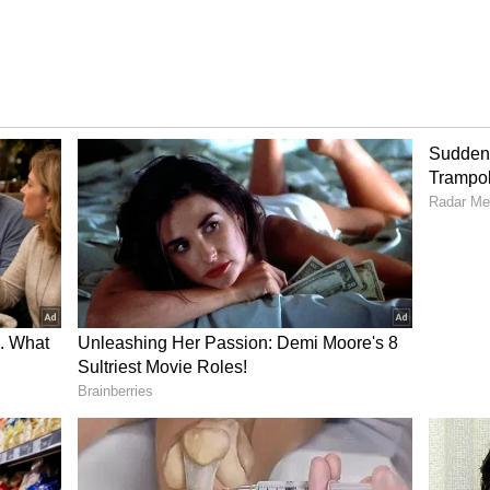
3 ರಲ್ಲಿ ಹಿಂತೆಗೆದುಕೊಂಡಿತ್ತು. ಈ ಹಳೆಯ ತೆರಿಗೆ ರಚನೆಯು ಇತರ
ಹೋಲಿಸಿದರೆ ಭಾರತೀಯ ಸರ್ಕಾರಿ ಬಾಂಡ್‌ಗಳ ಆಕರ್ಷಣೆಯನ್ನು
್ಟೆ ತಜ್ಞರು ದೀರ್ಘಕಾಲದಿಂದ ವಾದಿಸುತ್ತಿದ್ದರು. ಈಗ
ಾಂಡ್ ಮಾರುಕಟ್ಟೆಯಲ್ಲಿ ವಿದೇಶಿ ಹೂಡಿಕೆಯನ್ನು
ಒಳಹರಿವನ್ನು ತರಲಿದೆ ಎಂದು ಸರ್ಕಾರ ಬಲವಾಗಿ ಆಶಿಸಿದೆ.
ಾತ್ಮಕ ಪರಿಣಾಮಗಳು
ಹೆಚ್ಚಾಗುವುದರಿಂದ ಭಾರತದ ಆರ್ಥಿಕತೆಗೆ ಹಲವು ಆಯಾಮಗಳಲ್ಲಿ
ು ಹೆಚ್ಚಾಗುವುದರಿಂದ ಜಾಗತಿಕ ಕರೆನ್ಸಿ ಮಾರುಕಟ್ಟೆಯಲ್ಲಿ