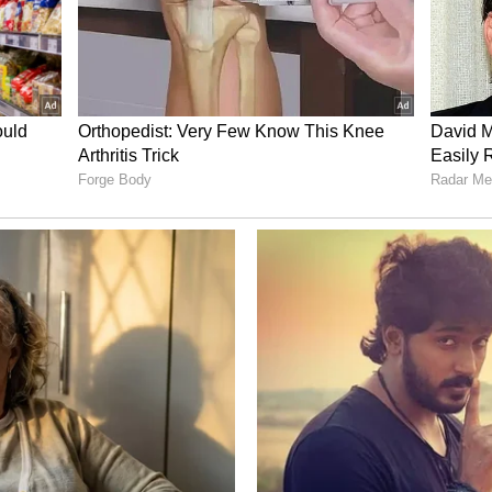
ಸ್ಥಿರತೆ ಬರಲಿದೆ.
ಲಿ ಹಣದ ಚಲಾವಣೆ ಅಥವಾ ದ್ರವ್ಯತೆ (Liquidity) ಗಣನೀಯವಾಗಿ
ಮಾರುಕಟ್ಟೆಯಲ್ಲಿ ವಿದೇಶಿ ಒಳಹರಿವು ದುರ್ಬಲವಾಗಿರುವ
್ಟೆಯು ದೇಶಕ್ಕೆ ಹೆಚ್ಚುವರಿ ಬಂಡವಾಳದ ಪ್ರಮುಖ ಮೂಲವಾಗಿ
ಆರ್ಥಿಕತೆಯು ಈಗಾಗಲೇ ತೀವ್ರ ಒತ್ತಡವನ್ನು ಎದುರಿಸುತ್ತಿರುವ
್ಯಂತ ಮಹತ್ವದ್ದಾಗಿದೆ. ಹೆಚ್ಚುತ್ತಿರುವ ಇಂಧನ ವೆಚ್ಚಗಳು ದೇಶದಲ್ಲಿ
ತೆ (Current Account Deficit) ಮತ್ತು ಒಟ್ಟಾರೆ ಆರ್ಥಿಕ
ದವು. ಈ ಪರಿಸ್ಥಿತಿಯಲ್ಲಿ ಜಿ-ಸೆಕ್ಸ್ ಬಾಂಡ್‌ಗಳಿಗೆ ವಿದೇಶಿ
ಹಣಕಾಸು ವ್ಯವಸ್ಥೆಯನ್ನು ಬಲಪಡಿಸಲು ಮತ್ತು ಕರೆನ್ಸಿಯ
ಕರು ಮುಂದಾಗಿದ್ದಾರೆ.
 ಸುಧಾರಣೆಗಳ ಮುನ್ಸೂಚನೆ
ಶಿ ಹೂಡಿಕೆದಾರರ ಆಸಕ್ತಿಯನ್ನು ಪುನರುಜ್ಜೀವನಗೊಳಿಸುವ