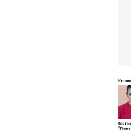
ಾ
Trump Accounts: ಅಮೆರಿಕದಲ್ಲೂ
ಿಂಹಪಾಲು!
ಕರ್ನಾಟಕ ರೀತಿ ಭಾಗ್ಯಲಕ್ಷ್ಮೀ ಬಾಂಡ್‌
.4
ಯೋಜನೆ! ಏನಿದು ಸ್ಕೀಂ?
ಿರುವ ಪ್ರಮುಖ ಬದಲಾವಣೆಗಳು
ೂಡಿಕೆದಾರರು 12 ತಿಂಗಳಿಗಿಂತ ಹೆಚ್ಚು ಕಾಲ ತಮ್ಮ ಬಳಿ
ಮತ್ತು ಬಾಂಡ್‌ಗಳ ಮೇಲೆ ಶೇಕಡಾ 12.5 ರಷ್ಟು ದೀರ್ಘಾವಧಿಯ
ತಿಸಬೇಕಾಗಿತ್ತು. ಆದರೆ ಈಗ ಕ್ಯಾಬಿನೆಟ್ ಅನುಮೋದಿಸಿರುವ
) ಎಂದೇ ಕರೆಯಲ್ಪಡುವ ಭಾರತೀಯ ಸರ್ಕಾರಿ ಭದ್ರತೆಗಳಲ್ಲಿ ವಿದೇಶಿ
ನ ಬಂಡವಾಳ ಲಾಭ ತೆರಿಗೆಯನ್ನು ಸಂಪೂರ್ಣವಾಗಿ ಮನ್ನಾ
ಾಂಡ್‌ಗಳಿಂದ ಗಳಿಸುವ ಬಡ್ಡಿ ಆದಾಯದ ಮೇಲಿನ ತೆರಿಗೆ
್ಷೆಯಿದೆ.
ರತೆಗಳಿಂದ ಗಳಿಸುವ ಬಡ್ಡಿಯ ಮೇಲೆ ಶೇಕಡಾ 20 ರಷ್ಟು
x) ಪಾವತಿಸುತ್ತಿದ್ದಾರೆ. ಈ ಹಿಂದೆ ಲಭ್ಯವಿದ್ದ ಶೇಕಡಾ 5 ರಷ್ಟು