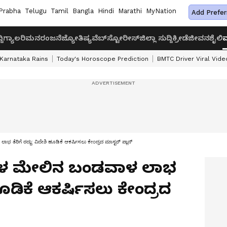
Prabha
Telugu
Tamil
Bangla
Hindi
Marathi
MyNation
Add Prefer
ದಿ
ಗ್ಯಾಲರಿ
ಮನರಂಜನೆ
ಜ್ಯೋತಿಷ್ಯ
ವೆಬ್‌ಸ್ಟೋರೀಸ್
ಜಿಲ್ಲಾ ಸುದ್ದಿ
ಕ್ರೀಡೆ
ಜೀವನಶೈಲಿ
ವ
Karnataka Rains
Today's Horoscope Prediction
BMTC Driver Viral Vide
ರಿಗೆ ರದ್ದು: ವಿದೇಶಿ ಹೂಡಿಕೆ ಆಕರ್ಷಿಸಲು ಕೇಂದ್ರದ ಮಾಸ್ಟರ್ ಪ್ಲಾನ್
ಳ ಮೇಲಿನ ಬಂಡವಾಳ ಲಾಭ
 ಹೂಡಿಕೆ ಆಕರ್ಷಿಸಲು ಕೇಂದ್ರದ