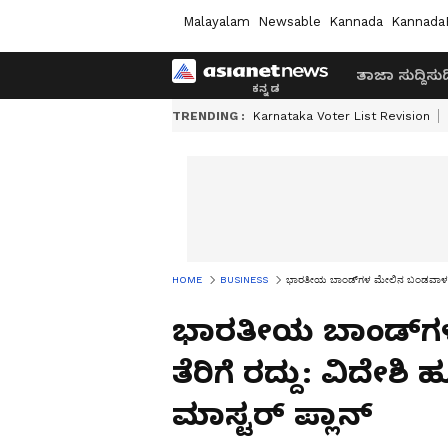
Malayalam
Newsable
Kannada
Kannada
ತಾಜಾ ಸುದ್ದಿ
ಸುದ್
TRENDING :
Karnataka Voter List Revision
HOME
BUSINESS
ಭಾರತೀಯ ಬಾಂಡ್‌ಗಳ ಮೇಲಿನ ಬಂಡವಾಳ ಲಾಭ ತೆ
ಭಾರತೀಯ ಬಾಂಡ್‌ಗ
ತೆರಿಗೆ ರದ್ದು: ವಿದೇಶಿ
ಮಾಸ್ಟರ್ ಪ್ಲಾನ್