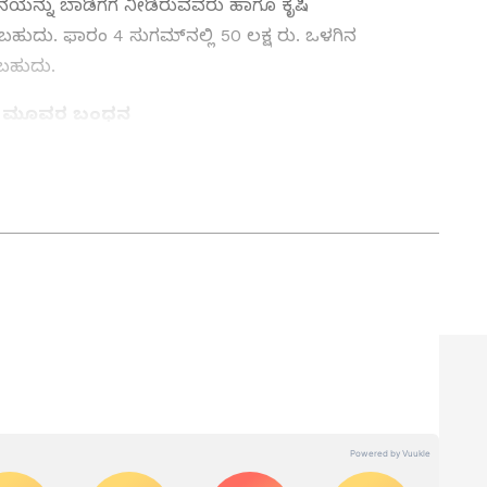
್ನು ಬಾಡಿಗೆಗೆ ನೀಡಿರುವವರು ಹಾಗೂ ಕೃಷಿ
ುದು. ಫಾರಂ 4 ಸುಗಮ್‌ನಲ್ಲಿ 50 ಲಕ್ಷ ರು. ಒಳಗಿನ
ಸಬಹುದು.
್ತೆ ಮೂವರ ಬಂಧನ
annada
) , ಬ್ಯಾಂಕಿಂಗ್ (
Banking News
), ಹಣಕಾಸು,
ಕಟ್ಟೆ,
ಷೇರು ಮಾರುಕಟ್ಟೆ
, ಹೂಡಿಕೆ ಸೇರಿದಂತೆ ಇನ್ನಿತರ
ನು ಏಷ್ಯಾನೆಟ್ ಸುವರ್ಣ ನ್ಯೂಸ್‌ನಲ್ಲಿ ಓದಿರಿ.