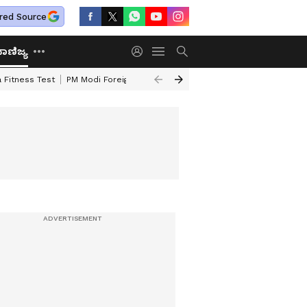
red Source
ಾಣಿಜ್ಯ
 Fitness Test
PM Modi Foreign Travel Expenditure
Valmiki Corporatio