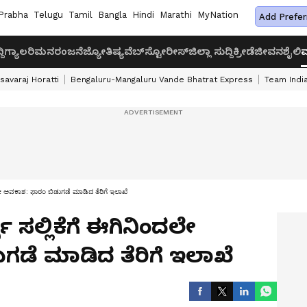
Prabha
Telugu
Tamil
Bangla
Hindi
Marathi
MyNation
Add Prefer
ದಿ
ಗ್ಯಾಲರಿ
ಮನರಂಜನೆ
ಜ್ಯೋತಿಷ್ಯ
ವೆಬ್‌ಸ್ಟೋರೀಸ್
ಜಿಲ್ಲಾ ಸುದ್ದಿ
ಕ್ರೀಡೆ
ಜೀವನಶೈಲಿ
ವ
savaraj Horatti
Bengaluru-Mangaluru Vande Bhatrat Express
Team India
ಿಂದಲೇ ಅವಕಾಶ: ಫಾರಂ ಬಿಡುಗಡೆ ಮಾಡಿದ ತೆರಿಗೆ ಇಲಾಖೆ
್‌ ಸಲ್ಲಿಕೆಗೆ ಈಗಿನಿಂದಲೇ
ಗಡೆ ಮಾಡಿದ ತೆರಿಗೆ ಇಲಾಖೆ