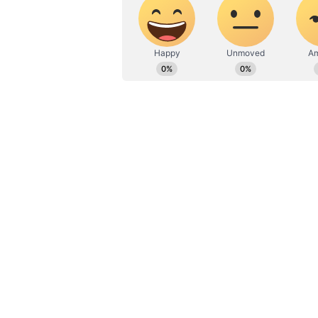
ನವದೆಹಲಿ: ಚೀನೀ ಮೊಬೈಲ್‌ ಫೋನ್‌ ಕಂಪನ
ಪ್ರಕರಣಕ್ಕೆ ಸಂಬಂಧಿಸಿದಂತೆ ಜಾರಿ ನಿರ್ದೇ
ಮಾಹಿತಿಗಳನ್ನು ಹಂಚಿಕೊಂಡಿಲ್ಲ. ಇದೇ ಪ್ರಕ
ಕಾರ್ಯನಿರ್ವಾಹಕ ನಿರ್ದೇಶಕ ಹರಿ ಓಂ ರೈ, ಚೀನಾ
ಹಾಗೂ ರಾಜನ್ ಮಲಿಕ್‌ ಎಂಬುವರನ್ನು ಇ.ಡಿ. ಬ
ಇದೀಗ ಮತ್ತೆ ಮೂವರನ್ನು ಅಕ್ರಮ ಹಣ ವರ್ಗ
ತಿಳಿಸಿದೆ.