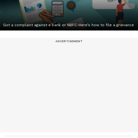
Got a complaint against a bank or NBFC-Here’s how to file a grievance