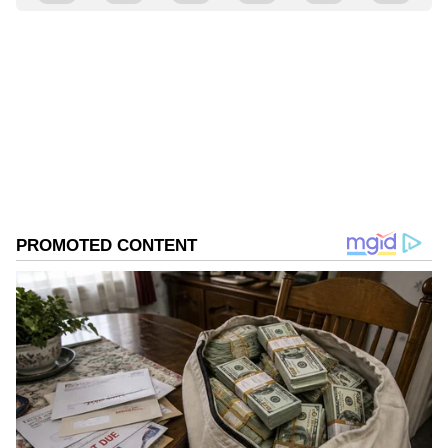
Suvarna News
SN
ಬ್ಯಾಂಕ್
ವ್ಯವಹಾರ
ಆರ್‌ಬಿಐ
ದೂರು ದಾಖಲಿಸೋದು ಹೇಗೆ?