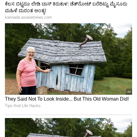
Shetty speech | Suvarna News
ಶೇ.50 ರಿಂದ ಶೇ.18 ಕ್ಕೆ TAX ಇಳಿಕೆ: ಮೋದಿ-
ಟ್ರಂಪ್ ಐತಿಹಾಸಿಕ ಒಪ್ಪಂದ | India US
Trade Deal | Party Rounds
ಅಬ್ಬಬ್ಬಾ..ಅಂಬಾನಿ ಸೊಸೆ ಧರಿಸಿದ್ದ ಚಿನ್ನ, ಬೆಳ್ಳಿ
ಕಸೂತಿಯ ಮಿರಿ ಮಿರಿ ಮಿಂಚೋ ಸೀರೆ ಬೆಲೆ ಇಷ್ಟೊಂದಾ?
ಸಚಿನ್ ಬನ್ಸಾಲ್ ಯಾರು? :
ಫೋರ್ಬ್ಸ್ 2024 ವಿಶ್ವದ
ಶ್ರೀಮಂತರ (World's Rich People) ಪಟ್ಟಿಯಲ್ಲಿ ಸಚಿನ್
ಬನ್ಸಾಲ್ ಹೆಸರು ಸೇರಿದೆ. ಫ್ಲಿಪ್‌ಕಾರ್ಟ್‌ನ ಮಾಜಿ ಸಹ-
ಸಂಸ್ಥಾಪಕ ಸಚಿನ್ ಬನ್ಸಾಲ್ ಭಾರತದ ಸ್ವಯಂ ನಿರ್ಮಿತ
ಬಿಲಿಯನೇರ್. ಸಚಿನ್ ತನ್ನ ಸ್ವಂತ ಫ್ಲಾಟ್‌ ನಲ್ಲಿ ಬಿಲಿಯನ್
ಡಾಲರ್ ಮೌಲ್ಯದ ವ್ಯವಹಾರ ಶುರು ಮಾಡಿದ್ದರು. 2018 ರಲ್ಲಿ,
ಸಚಿನ್ ಬನ್ಸಾಲ್ ಅವರು ಫ್ಲಿಪ್‌ಕಾರ್ಟ್‌ನಲ್ಲಿ ತಮ್ಮ 5.5