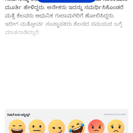
ಮೂರ್ತಿ ಹೇಳಿದ್ದರು. ಅನೇಕರು ಇದನ್ನು ಸಮರ್ಥಿಸಿಕೊಂಡರೆ
ಮತ್ತೆ ಕೆಲವರು ಆಧುನಿಕ ಗುಲಾಮಗಿರಿಗೆ ಹೋಲಿಸಿದ್ದರು.
ಇದೀಗ ಮತ್ತೋರ್ವ ಸಂಸ್ಥಾಪಕರು ಕೆಲಸದ ಸಮಯದ ಬಗ್ಗೆ
ಮಾತನಾಡಿದ್ದಾರೆ.
ಒಂದು ಕಾಲದಲ್ಲಿ ಭಾರತ (India) ದಲ್ಲಿ ಅಮೆಜಾನ್‌
(Amazon) ಗೆ ಪ್ರತಿಸ್ಪರ್ಧಿಯಾಗಿದ್ದ ಫ್ಲಿಪ್‌ಕಾರ್ಟ್‌ (Flipkart)
LATEST VIDEOS
ನ ಸಹ-ಸಂಸ್ಥಾಪಕ ಸಚಿನ್ ಬನ್ಸಾಲ್ ಅವರು ತಮ್ಮ ಕೆಲಸದ
ಬಗ್ಗೆ ಅಚ್ಚರಿ ವಿಷ್ಯವನ್ನು ತಿಳಿಸಿದ್ದಾರೆ. ಅವರು ತಮ್ಮ ಸಿಬ್ಬಂದಿ
ನನ್ನ ನಿಯಮ ಪಾಲನೆ ಮಾಡಬೇಕು ಎಂದು ಎಲ್ಲೂ ಹೇಳಿಲ್ಲ.
ತಾನು ವಾರದಲ್ಲಿ ಎಷ್ಟು ಸಮಯ ಕೆಲಸ ಮಾಡ್ತೇನೆ
ಎಂಬುದನ್ನು ಹೇಳಿ ಅಚ್ಚರಿ ಮೂಡಿಸಿದ್ದಾರೆ.
ಸಾಲಗಾರರಿಗೆ ಗುಡ್ ನ್ಯೂಸ್; ಈ ಬಾರಿಯೂ ರೆಪೋ ದರ
ಬದಲಾಯಿಸದ ಆರ್ ಬಿಐ