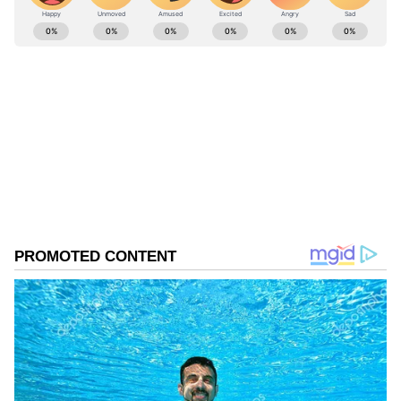
ABOUT THE AUTHOR
Suvarna News
SN
ವ್ಯವಹಾರ
ಫ್ಲಿಪ್‌ಕಾರ್ಟ್
Published :
Apr 05 2024, 03:57 PM IST