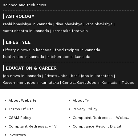
science and tech news
ASTROLOGY
rashi bhavishya in kannada
dina bhavishya
vara bhavishya
vastu shastra in kannada
karnataka festivals
LIFESTYLE
Lifestyle news in kannada
food recipes in kannada
health tips in kannada
kitchen tips in kannada
EDUCATION & CAREER
job news in kannada
Private Jobs
bank jobs in karnataka
Government jobs in karnataka
Central Govt Jobs in Kannada
IT Jobs
About Website
About Tv
Terms Of Use
Privacy Policy
CSAM Policy
Complaint Redressal - Website
Complaint Redressal - TV
Compliance Report Digital
Investors