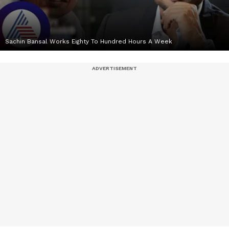
Sachin Bansal Works Eighty To Hundred Hours A Week