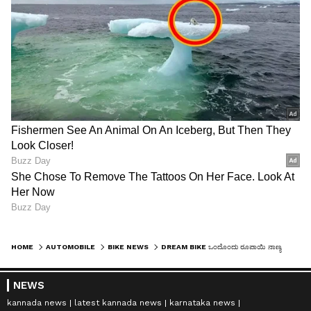
HOME
AUTOMOBILE
BIKE NEWS
DREAM BIKE ಒಂದೊಂದು ರೂಪಾಯಿ ನಾಣ್ಯ ಕೂಡಿಟ್ಟು 2.6 ಲಕ್ಷ ರೂ ಕನಸಿನ ಬೈಕ್ ಖರೀದಿಸಿದ ಯುವಕ!
NEWS
kannada news
latest kannada news
karnataka news