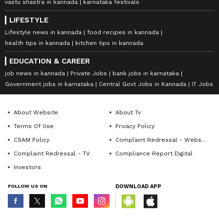
vastu shastra in kannada
karnataka festivals
LIFESTYLE
Lifestyle news in kannada
food recipes in kannada
health tips in kannada
kitchen tips in kannada
EDUCATION & CAREER
job news in kannada
Private Jobs
bank jobs in karnataka
Government jobs in karnataka
Central Govt Jobs in Kannada
IT Jobs
About Website
About Tv
Terms Of Use
Privacy Policy
CSAM Policy
Complaint Redressal - Website
Complaint Redressal - TV
Compliance Report Digital
Investors
FOLLOW US ON
DOWNLOAD APP