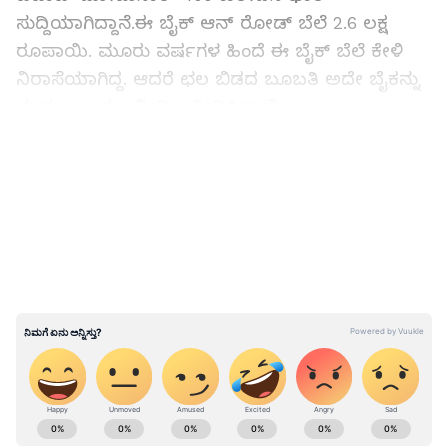
ಸುದ್ದಿಯಾಗಿದ್ದಾನೆ.ಈ ಬೈಕ್ ಆನ್ ರೋಡ್ ಬೆಲೆ 2.6 ಲಕ್ಷ
ರೂಪಾಯಿ. ಮೂರು ವರ್ಷಗಳ ಹಿಂದೆ ಈ ಬೈಕ್ ಬೆಲೆ ಕೇಳಿ
ನಿರಾಸೆಯಾಗಿದ್ದ. ಆದರೆ ಛಲ ಬಿಡದ ಬೂಬತಿ ಅದೇ ಬೈಕನ್ನು
ಸಂಪೂರ್ಣ ಹಣ ನೀಡಿ ಖರೀದಿಸಿದ್ದಾನೆ.
LATEST VIDEOS
ಗೋಣಿಯಲ್ಲಿ ಚಿಲ್ಲರೆ ನಾಣ್ಯ ತಂದು ಸ್ಕೂಟರ್‌ ಖರೀದಿಸಿದ
ಯುವಕ
ABOUT THE AUTHOR