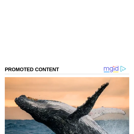
Suvarna News
SN
ತಮಿಳುನಾಡು
ಬೈಕ್
ಆಟೋಮೊಬೈಲ್