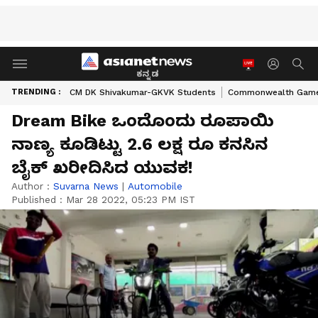
ಕನ್ನಡ
TRENDING :
CM DK Shivakumar-GKVK Students
Commonwealth Game
Dream Bike ಒಂದೊಂದು ರೂಪಾಯಿ
ನಾಣ್ಯ ಕೂಡಿಟ್ಟು 2.6 ಲಕ್ಷ ರೂ ಕನಸಿನ
ಬೈಕ್ ಖರೀದಿಸಿದ ಯುವಕ!
Author :
Suvarna News
|
Automobile
Published :
Mar 28 2022, 05:23 PM IST