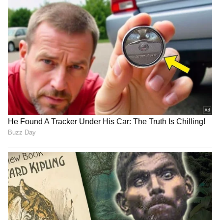
ಗೆಳೆಯರು ಸೇರಿ ನಾಣ್ಯ ಎಣಿಕೆ ಆರಂಭಿಸಿದ್ದಾರೆ. ಸತತ 10
ಗಂಟೆಗಳ ಕಾಲ ನಾಣ್ಯ ಎಣಿಕೆ ಮಾಡಿದ್ದಾರೆ. 2.6 ಲಕ್ಷ
ರೂಪಾಯಿ ನಾಣ್ಯ ಎಣಿಕೆ ಮಾಡಿ ಬೂಬತಿಗೆ ಬಜಾಜ್
ಡೋಮಿನಾರ್ 400 ಬೈಕ್ ನೀಡಿದ್ದಾರೆ. ಸಂಪೂರ್ಣ ನಗದು
ನೀಡಿ ಬೈಕ್ ಖರೀದಿಸಿದ ಬೂಬತಿ ಸಂತೋಷಕ್ಕೆ ಪಾರವೇ
ಇರಲಿಲ್ಲ.ಮೂರು ವರ್ಷಗಳಿಂದ ಒಂದು ರೂಪಾಯಿ
ನಾಣ್ಯಗಳನ್ನೇ ಕಲೆ ಹಾಕಿ ಇದೀಗ ಬೈಕ್ ಖರೀದಿಸಲಾಗಿದೆ. ಈ
ಮೂಕ ತನ್ನ ಕನಸನ್ನು ಸಾಕಾರಗೊಳಿಸಿದ್ದಾನೆ. ಇದೀಗ
ಸಾಮಾಜಿಕ ಜಾಲತಾಣಗಳಲ್ಲಿ ವಿ ಬೂಬತಿ ವೈರಲ್ ಆಗಿದ್ದಾನೆ.