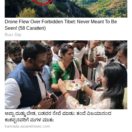
ಬಜಾಜ್‌, ಏಥರ್‌ಗೆ ನಡುಕ; ಒಂದೇ
ಬಿಸಿಲಿನಲ್ಲಿ ಇಟ್ರೆ ಜಾರ್ಜ್ ಆಗುತ್ತೆ,
ತಿಂಗಳಲ್ಲಿ 55 ಸಾವಿರ ಎಲೆಕ್ಟ್ರಿಕ್‌
ಮಾರ್ಕೆಟ್ ಗೆ ಬರ್ತಿದೆ ಸೋಲಾರ್
ಸ್ಕೂಟರ್‌ ಮಾರಿ ದಾಖಲೆ ಬರೆದ
ಸ್ಕೂಟರ್
ಕಂಪನಿ!
LATEST VIDEOS
"ರಾಜಕೀಯ ಬೇಡ, ಸಿನಿಮಾನೇ ಪ್ರಾಣ":
ಕನಕೋತ್ಸವದಲ್ಲಿ ರಿಷಬ್ ಶೆಟ್ಟಿ | Rishab
ನಾಣ್ಯದ ಬ್ಯಾಗ್ ನೋಡಿ ಶೋ ರೂಂ ಸಿಬ್ಬಂದಿಗಳು
Shetty speech | Suvarna News
ದಂಗಾದಿದ್ದಾರೆ. ನಾಣ್ಯವನ್ನು ಬ್ಯಾಂಕ್‌ನಲ್ಲಿ ನೀಡಿ ನೋಟು
ಮಾಡಿಕೊಂಡು ಬಂದು ಬೈಕ್ ಖರೀದಿಸುವಂತೆ ಸೂಚಿಸಿದ್ದಾರೆ.
ಶೇ.50 ರಿಂದ ಶೇ.18 ಕ್ಕೆ TAX ಇಳಿಕೆ: ಮೋದಿ-
ಈ ಮಾತನ್ನು ನಿರಾಕರಿಸಿದ ಬೂಬತಿ ಇದೇ ನಾಣ್ಯ ಸ್ವೀಕರಿಸಿ
ಟ್ರಂಪ್ ಐತಿಹಾಸಿಕ ಒಪ್ಪಂದ | India US
ಬೈಕ್ ನೀಡುವಂತೆ ಮನವಿ ಮಾಡಿದ್ದಾನೆ. ಬಳಿಕ ಬ್ಯಾಗ್‌ನಲ್ಲಿ
Trade Deal | Party Rounds
ತಂದ ನಾಣ್ಯಗಳನ್ನು ಶೋ ರೂಂನಲ್ಲಿ ಸುರಿದಿದ್ದಾನೆ.
ಬ್ಯಾಂಕ್‌ನ ಐವರು ಸಿಬ್ಬಂದಿ ಹಾಗೂ ಬೂಬತಿಯ ನಾಲ್ವರು