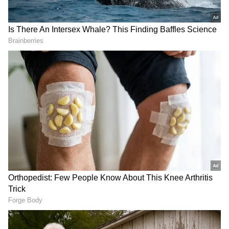
DOWNLOAD APP
ಬಿಸಿಎ ಪದವೀಧರನಾಗಿರುವ ಬೂಬತಿ ಖಾಸಗಿ ಕಂಪನಿಯಲ್ಲಿ
ಕಂಪ್ಯೂಟರ್ ಆಪರೇಟರ್ ಆಗಿ ಕೆಲಸ ಮಾಡುತ್ತಿದ್ದಾನೆ.
ಮೂರು ವರ್ಷಗಳ ಹಿಂದೆ ಬಜಾಜ್ ಡೋಮಿನಾರ್ 400 ಬೈಕ್
ಬೆಲೆ ಕೇಳಿ ನಿರಾಸೆಗೊಂಡಿದ್ದ. ಇಷ್ಟು ಹಣ ತನ್ನಲ್ಲಿ ಇಲ್ಲ ಎಂದು
ಕೊರಗಿ ಕೂರಲಿಲ್ಲ. ಬದಲಾಗಿ ತನ್ನ ಯೂಟ್ಯೂಬ್ ಚಾನೆಲ್
ಮೂಲಕ ಹಣಗಳಿಕೆ ಮಾಡಲು ಆರಂಭಿಸಿದ್ದ.
ಪ್ರತಿ ದಿನ 1 ರೂಪಾಯಿ ನಾಣ್ಯವನ್ನು ಬೂಬತಿ ಕೂಡಿಡುತ್ತಿದ್ದ.
ಕಳೆದ ಮೂರು ವರ್ಷಗಳಿಂದ ನಿರಂತವರಾಗಿ ಒಂದು ದಿನವೂ