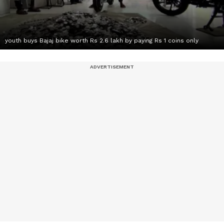
youth buys Bajaj bike worth Rs 2.6 lakh by paying Rs 1 coins only